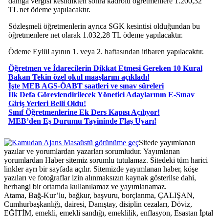
damga vergisi kesildikten sonra kadrolu öğretmenlere 1.200,32
TL net ödeme yapılacaktır.
Sözleşmeli öğretmenlerin ayrıca SGK kesintisi olduğundan bu
öğretmenlere net olarak 1.032,28 TL ödeme yapılacaktır.
Ödeme Eylül ayının 1. veya 2. haftasından itibaren yapılacaktır.
Öğretmen ve İdarecilerin Dikkat Etmesi Gereken 10 Kural
Bakan Tekin özel okul maaşlarını açıkladı!
İşte MEB AGS-ÖABT saatleri ve sınav süreleri
İlk Defa Görevlendirilecek Yönetici Adaylarının E-Sınav
Giriş Yerleri Belli Oldu!
Sınıf Öğretmenlerine Ek Ders Kapısı Açılıyor!
MEB’den Eş Durumu Tayininde Flaş Uyarı!
Masaüstü görünüme geç
Sitede yayımlanan
yazılar ve yorumlardan yazarları sorumludur. Yayımlanan
yorumlardan Haber sitemiz sorumlu tutulamaz. Sitedeki tüm harici
linkler ayrı bir sayfada açılır. Sitemizde yayımlanan haber, köşe
yazıları ve fotoğraflar izin alınmaksızın kaynak gösterilse dahi,
herhangi bir ortamda kullanılamaz ve yayımlanamaz.
Atama, Bağ-Kur’lu, bağkur, başvuru, borçlanma, ÇALIŞAN,
Cumhurbaşkanlığı, dairesi, Danıştay, disiplin cezaları, Döviz,
EĞİTİM, emekli, emekli sandığı, emeklilik, enflasyon, Esastan İptal