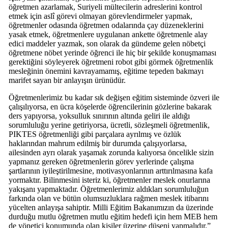
öğretmen azarlamak, Suriyeli mültecilerin adreslerini kontrol
etmek için aslî görevi olmayan görevlendirmeler yapmak,
öğretmenler odasında öğretmen odalarında çay düzeneklerini
yasak etmek, öğretmenlere uygulanan ankette öğretmenle alay
edici maddeler yazmak, son olarak da gündeme gelen nöbetçi
öğretmene nöbet yerinde öğrenci ile hiç bir şekilde konuşmaması
gerektiğini söyleyerek öğretmeni robot gibi görmek öğretmenlik
mesleğinin önemini kavrayamamış, eğitime tepeden bakmayı
marifet sayan bir anlayışın ürünüdür.
Öğretmenlerimiz bu kadar sık değişen eğitim sisteminde özveri ile
çalışılıyorsa, en ücra köşelerde öğrencilerinin gözlerine bakarak
ders yapıyorsa, yoksulluk sınırının altında geliri ile aldığı
sorumluluğu yerine getiriyorsa, ücretli, sözleşmeli öğretmenlik,
PIKTES öğretmenliği gibi parçalara ayrılmış ve özlük
haklarından mahrum edilmiş bir durumda çalışıyorlarsa,
ailesinden ayrı olarak yaşamak zorunda kalıyorsa öncelikle sizin
yapmanız gereken öğretmenlerin görev yerlerinde çalışma
şartlarının iyileştirilmesine, motivasyonlarının arttırılmasına kafa
yormaktır. Bilinmesini isteriz ki, öğretmenler meslek onurlarına
yakışanı yapmaktadır. Öğretmenlerimiz aldıkları sorumluluğun
farkında olan ve bütün olumsuzluklara rağmen meslek itibarını
yücelten anlayışa sahiptir. Milli Eğitim Bakanımızın da üzerinde
durduğu mutlu öğretmen mutlu eğitim hedefi için hem MEB hem
de yönetici konumunda olan kişiler üzerine düşeni yapmalıdır.”