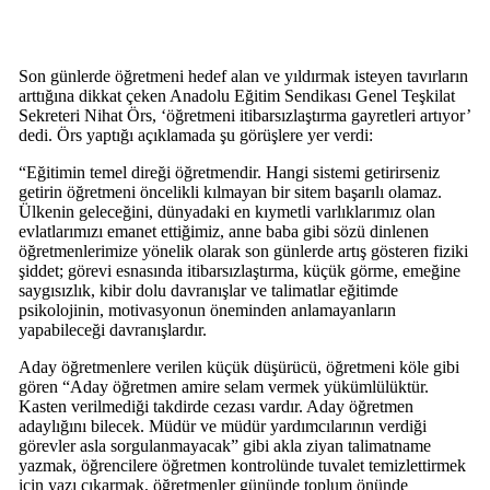
Son günlerde öğretmeni hedef alan ve yıldırmak isteyen tavırların
arttığına dikkat çeken Anadolu Eğitim Sendikası Genel Teşkilat
Sekreteri Nihat Örs, ‘öğretmeni itibarsızlaştırma gayretleri artıyor’
dedi. Örs yaptığı açıklamada şu görüşlere yer verdi:
“Eğitimin temel direği öğretmendir. Hangi sistemi getirirseniz
getirin öğretmeni öncelikli kılmayan bir sitem başarılı olamaz.
Ülkenin geleceğini, dünyadaki en kıymetli varlıklarımız olan
evlatlarımızı emanet ettiğimiz, anne baba gibi sözü dinlenen
öğretmenlerimize yönelik olarak son günlerde artış gösteren fiziki
şiddet; görevi esnasında itibarsızlaştırma, küçük görme, emeğine
saygısızlık, kibir dolu davranışlar ve talimatlar eğitimde
psikolojinin, motivasyonun öneminden anlamayanların
yapabileceği davranışlardır.
Aday öğretmenlere verilen küçük düşürücü, öğretmeni köle gibi
gören “Aday öğretmen amire selam vermek yükümlülüktür.
Kasten verilmediği takdirde cezası vardır. Aday öğretmen
adaylığını bilecek. Müdür ve müdür yardımcılarının verdiği
görevler asla sorgulanmayacak” gibi akla ziyan talimatname
yazmak, öğrencilere öğretmen kontrolünde tuvalet temizlettirmek
için yazı çıkarmak, öğretmenler gününde toplum önünde