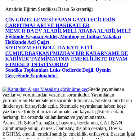
Anadolu Eğitim Sendikası Basın Sekreterliği
ÇİN GÜZELLEMESİ YAPAN GAZETECİLERİN
ÇARPITMALARI VE HAKİKATLER
MEMUR DA EV ALABİLMELİ, ARABA ALABİLMELİ!
Eğitimde Yaşanan Şiddet, Mobbing ve İntihar Vakaları
Hakkında Acil Çağrı
SİYONİZM FUTBOLU DA KATLETTİ
CUMHURBAŞKANI’MIZDAN BİR KARARNAME DE
KARİYER TAZMİMATININ EMEKLİLİKTE DEVAM
ETMESİ İÇİN İSTİYORUZ!
Sendika Toplantıları Lüks Otellerde Değil, Üyenin
Gerçeğinde Yapılmalıdır!
Masaüstü görünüme geç
Sitede yayımlanan
yazılar ve yorumlardan yazarları sorumludur. Yayımlanan
yorumlardan Haber sitemiz sorumlu tutulamaz. Sitedeki tüm harici
linkler ayrı bir sayfada açılır. Sitemizde yayımlanan haber, köşe
yazıları ve fotoğraflar izin alınmaksızın kaynak gösterilse dahi,
herhangi bir ortamda kullanılamaz ve yayımlanamaz.
Atama, Bağ-Kur’lu, bağkur, başvuru, borçlanma, ÇALIŞAN,
Cumhurbaşkanlığı, dairesi, Danıştay, disiplin cezaları, Döviz,
EĞİTİM, emekli, emekli sandığı, emeklilik, enflasyon, Esastan İptal