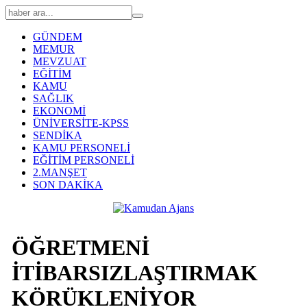
GÜNDEM
MEMUR
MEVZUAT
EĞİTİM
KAMU
SAĞLIK
EKONOMİ
ÜNİVERSİTE-KPSS
SENDİKA
KAMU PERSONELİ
EĞİTİM PERSONELİ
2.MANŞET
SON DAKİKA
ÖĞRETMENİ
İTİBARSIZLAŞTIRMAK
KÖRÜKLENİYOR