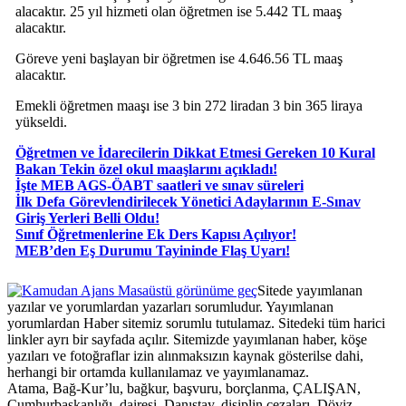
alacaktır. 25 yıl hizmeti olan öğretmen ise 5.442 TL maaş
alacaktır.
Göreve yeni başlayan bir öğretmen ise 4.646.56 TL maaş
alacaktır.
Emekli öğretmen maaşı ise 3 bin 272 liradan 3 bin 365 liraya
yükseldi.
Öğretmen ve İdarecilerin Dikkat Etmesi Gereken 10 Kural
Bakan Tekin özel okul maaşlarını açıkladı!
İşte MEB AGS-ÖABT saatleri ve sınav süreleri
İlk Defa Görevlendirilecek Yönetici Adaylarının E-Sınav
Giriş Yerleri Belli Oldu!
Sınıf Öğretmenlerine Ek Ders Kapısı Açılıyor!
MEB’den Eş Durumu Tayininde Flaş Uyarı!
Masaüstü görünüme geç
Sitede yayımlanan
yazılar ve yorumlardan yazarları sorumludur. Yayımlanan
yorumlardan Haber sitemiz sorumlu tutulamaz. Sitedeki tüm harici
linkler ayrı bir sayfada açılır. Sitemizde yayımlanan haber, köşe
yazıları ve fotoğraflar izin alınmaksızın kaynak gösterilse dahi,
herhangi bir ortamda kullanılamaz ve yayımlanamaz.
Atama, Bağ-Kur’lu, bağkur, başvuru, borçlanma, ÇALIŞAN,
Cumhurbaşkanlığı, dairesi, Danıştay, disiplin cezaları, Döviz,