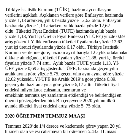
Türkiye İstatistik Kurumu (TÜİK), haziran ayı enflasyon
verilerini açıkladı. Açıklanan verilere göre Enflasyon haziranda
yüzde 1,13 artarken, yıllık bazda yüzde 12,62 oldu. Enflasyon
haziranda yüzde 1,13 artarken, yıllık bazda yüzde 12,62
oldu. Tüketici Fiyat Endeksi (TÜFE) haziranda aylık bazda
yüzde 1,13, Yurt İçi Üretici Fiyat Endeksi (Yİ-ÜFE) yüzde 0,69
artış gösterdi. Yıllık enflasyon tüketici fiyatlarında yüzde 12,62,
yurt içi üretici fiyatlarında yüzde 6,17 oldu. Türkiye İstatistik
Kurumu verilerine göre, haziran ayı itibarıyla 12 aylık ortalamalar
dikkate alındığında, tüketici fiyatları yüzde 11,88, yurt içi üretici
fiyatları yüzde 7,74 arttı. Aylık bazda TÜFE yüzde 1,13, Yİ-
ÜFE yüzde 0,69 artış gösterdi. TÜFE, haziranda geçen yılın
aralık ayına göre yüzde 5,75, geçen yılın aynı ayına göre yüzde
12,62 yükseldi. Yİ-ÜFE ise Aralık 2019’a göre yüzde 6,89,
geçen yılın haziran ayına göre yüzde 6,17 arttı. Tüketici fiyat
endeksi milyonlarca çalışanın, memurun ve
emeklinin temmuz ayı zamlarının etkilendiği ve belirlendiği en
önemli göstergelerden biri. Bu çerçevede 2020 yılının ilk 6
ayında tüketici fiyat endeksi artışı yüzde 5, 75 oldu.
2020 ÖĞRETMEN TEMMUZ MAAŞI
Temmuz 2020’de 1/4 derece ve kademede görev yapan 20 yıl
hizmeti olan ve eşi çalışmayan bir öğretmen 5.432 TL maaş