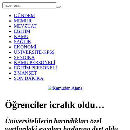
GÜNDEM
MEMUR
MEVZUAT
EĞİTİM
KAMU
SAĞLIK
EKONOMİ
ÜNİVERSİTE-KPSS
SENDİKA
KAMU PERSONELİ
EĞİTİM PERSONELİ
2.MANŞET
SON DAKİKA
Öğrenciler icralık oldu…
Üniversitelilerin barındıkları özel
yurtlardaki eşyaları başlarına dert oldu.