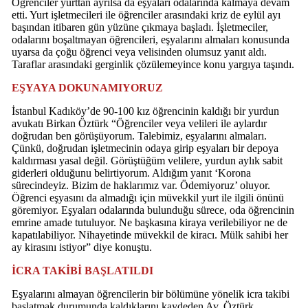
Öğrenciler yurttan ayrılsa da eşyaları odalarında kalmaya devam
etti. Yurt işletmecileri ile öğrenciler arasındaki kriz de eylül ayı
başından itibaren gün yüzüne çıkmaya başladı. İşletmeciler,
odalarını boşaltmayan öğrencileri, eşyalarını almaları konusunda
uyarsa da çoğu öğrenci veya velisinden olumsuz yanıt aldı.
Taraflar arasındaki gerginlik çözülemeyince konu yargıya taşındı.
EŞYAYA DOKUNAMIYORUZ
İstanbul Kadıköy’de 90-100 kız öğrencinin kaldığı bir yurdun
avukatı Birkan Öztürk “Öğrenciler veya velileri ile aylardır
doğrudan ben görüşüyorum. Talebimiz, eşyalarını almaları.
Çünkü, doğrudan işletmecinin odaya girip eşyaları bir depoya
kaldırması yasal değil. Görüştüğüm velilere, yurdun aylık sabit
giderleri olduğunu belirtiyorum. Aldığım yanıt ‘Korona
sürecindeyiz. Bizim de haklarımız var. Ödemiyoruz’ oluyor.
Öğrenci eşyasını da almadığı için müvekkil yurt ile ilgili önünü
göremiyor. Eşyaları odalarında bulunduğu sürece, oda öğrencinin
emrine amade tutuluyor. Ne başkasına kiraya verilebiliyor ne de
kapatılabiliyor. Nihayetinde müvekkil de kiracı. Mülk sahibi her
ay kirasını istiyor” diye konuştu.
İCRA TAKİBİ BAŞLATILDI
Eşyalarını almayan öğrencilerin bir bölümüne yönelik icra takibi
başlatmak durumunda kaldıklarını kaydeden Av. Öztürk