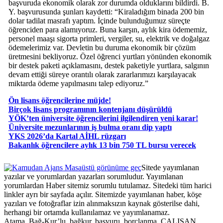
başvuruda ekonomik olarak zor durumda olduklarını bildirdi. B.
Y. başvurusunda şunları kaydetti: “Kiraladığım binada 200 bin
dolar tadilat masrafı yaptım. İçinde bulunduğumuz süreçte
öğrenciden para alamıyoruz. Buna karşın, aylık kira ödememiz,
personel maaşı sigorta primleri, vergiler, su, elektrik ve doğalgaz
ödemelerimiz var. Devletin bu duruma ekonomik bir çözüm
üretmesini bekliyoruz. Özel öğrenci yurtları yönünden ekonomik
bir destek paketi açıklamasını, destek paketiyle yurtlara, salgının
devam ettiği süreye orantılı olarak zararlarımızı karşılayacak
miktarda ödeme yapılmasını talep ediyoruz.”
Ön lisans öğrencilerine müjde!
Birçok lisans programının kontenjanı düşürüldü
YÖK’ten üniversite öğrencilerini ilgilendiren yeni karar!
Üniversite mezunlarının iş bulma oranı dip yaptı
YKS 2026’da Kartal AİHL rüzgarı
Bakanlık öğrencilere aylık 13 bin 750 TL bursu verecek
Masaüstü görünüme geç
Sitede yayımlanan
yazılar ve yorumlardan yazarları sorumludur. Yayımlanan
yorumlardan Haber sitemiz sorumlu tutulamaz. Sitedeki tüm harici
linkler ayrı bir sayfada açılır. Sitemizde yayımlanan haber, köşe
yazıları ve fotoğraflar izin alınmaksızın kaynak gösterilse dahi,
herhangi bir ortamda kullanılamaz ve yayımlanamaz.
Atama, Bağ-Kur’lu, bağkur, başvuru, borçlanma, ÇALIŞAN,