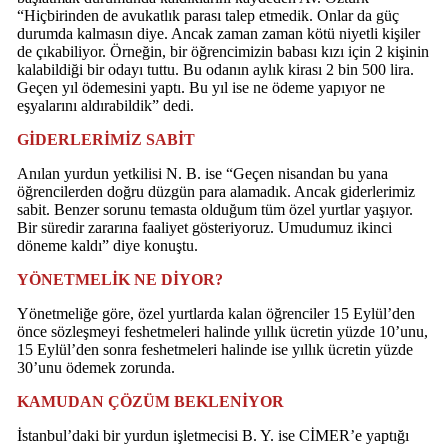
“Hiçbirinden de avukatlık parası talep etmedik. Onlar da güç
durumda kalmasın diye. Ancak zaman zaman kötü niyetli kişiler
de çıkabiliyor. Örneğin, bir öğrencimizin babası kızı için 2 kişinin
kalabildiği bir odayı tuttu. Bu odanın aylık kirası 2 bin 500 lira.
Geçen yıl ödemesini yaptı. Bu yıl ise ne ödeme yapıyor ne
eşyalarını aldırabildik” dedi.
GİDERLERİMİZ SABİT
Anılan yurdun yetkilisi N. B. ise “Geçen nisandan bu yana
öğrencilerden doğru düzgün para alamadık. Ancak giderlerimiz
sabit. Benzer sorunu temasta olduğum tüm özel yurtlar yaşıyor.
Bir süredir zararına faaliyet gösteriyoruz. Umudumuz ikinci
döneme kaldı” diye konuştu.
YÖNETMELİK NE DİYOR?
Yönetmeliğe göre, özel yurtlarda kalan öğrenciler 15 Eylül’den
önce sözleşmeyi feshetmeleri halinde yıllık ücretin yüzde 10’unu,
15 Eylül’den sonra feshetmeleri halinde ise yıllık ücretin yüzde
30’unu ödemek zorunda.
KAMUDAN ÇÖZÜM BEKLENİYOR
İstanbul’daki bir yurdun işletmecisi B. Y. ise CİMER’e yaptığı