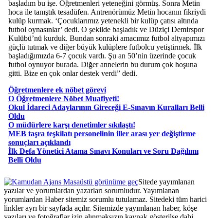
başladım bu işe. Öğretmenleri yeteneğini görmüş. Sonra Metin
hoca ile tanıştık tesadüfen. Antrenörümüz Metin hocanın fikriydi
kulüp kurmak. ‘Çocuklarımız yetenekli bir kulüp çatısı altında
futbol oynasınlar’ dedi. O şekilde başladık ve Düziçi Demirspor
Kulübü’nü kurduk. Bundan sonraki amacımız futbol altyapımızı
güçlü tutmak ve diğer büyük kulüplere futbolcu yetiştirmek. İlk
başladığımızda 6-7 çocuk vardı. Şu an 50’nin üzerinde çocuk
futbol oynuyor burada. Diğer annelerin bu durum çok hoşuna
gitti. Bize en çok onlar destek verdi” dedi.
Öğretmenlere ek nöbet görevi
O Öğretmenlere Nöbet Muafiyeti!
Okul İdareci Adaylarının Gireceği E-Sınavın Kuralları Belli
Oldu
O müdürlere karşı denetimler sıkılaştı!
MEB taşra teşkilatı personelinin iller arası yer değiştirme
sonuçları açıklandı
İlk Defa Yönetici Atama Sınavı Konuları ve Soru Dağılımı
Belli Oldu
Masaüstü görünüme geç
Sitede yayımlanan
yazılar ve yorumlardan yazarları sorumludur. Yayımlanan
yorumlardan Haber sitemiz sorumlu tutulamaz. Sitedeki tüm harici
linkler ayrı bir sayfada açılır. Sitemizde yayımlanan haber, köşe
yazıları ve fotoğraflar izin alınmaksızın kaynak gösterilse dahi,