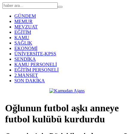
GÜNDEM
MEMUR
MEVZUAT
EĞİTİM
KAMU
SAĞLIK
EKONOMİ
ÜNİVERSİTE-KPSS
SENDİKA
KAMU PERSONELİ
EĞİTİM PERSONELİ
2.MANŞET
SON DAKİKA
Oğlunun futbol aşkı anneye
futbol kulübü kurdurdu