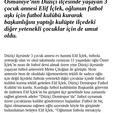
Osmaniye’nin Düziçi ilçesinde yaşayan 3
çocuk annesi Elif İçlek, oğlunun futbol
aşkı için futbol kulübü kurarak
başkanlığını yaptığı kulüpte ilçedeki
diğer yetenekli çocuklar için de umut
oldu.
Düziçi ilçesinde 3 çocuk annesi ev hanımı Elif İçlek, futbola
yeteneği olan ve okul takımında oynayan 11 yaşındaki oğlu Ömer
İçlek’in ısrarı ile futbol dersi almak üzere yine Düziçi ilçesinde
yaşayan futbol antrenörü Metin Çiloğlan ile görüştü. Hem
antrenör hem de okuldaki öğretmenlerin teklifi ile sadece oğlu
için değil ilçedeki futbola yetenekli diğer çocuklar içinde futbol
kulübü kurma teklifi getirilen Elif İçlek, Düziçi Demirspor Futbol
Kulübü’nü kurdu. Kurduğu futbol kulübünün Başkanlık görevini
de üstlenen Elif İçlek’in bu girişimi ilçe genelinde kısa zamanda
rağbet görerek aileler “Düziçi Demirspor’da” futbol oynamak
üzere çocuklarını kulübe göndermeye başladılar. Futbol ile hiç
ilgisi olmamasına rağmen oğlu sayesinde böyle bir girişimde
bulundukları belirten Elif İçlek, “Oğlumun futbola merakıyla