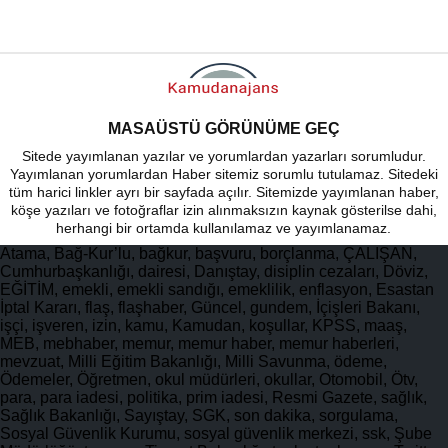
MASAÜSTÜ GÖRÜNÜME GEÇ
Sitede yayımlanan yazılar ve yorumlardan yazarları sorumludur.
Yayımlanan yorumlardan Haber sitemiz sorumlu tutulamaz. Sitedeki
tüm harici linkler ayrı bir sayfada açılır. Sitemizde yayımlanan haber,
köşe yazıları ve fotoğraflar izin alınmaksızın kaynak gösterilse dahi,
herhangi bir ortamda kullanılamaz ve yayımlanamaz.
Atama, Bağ-Kur’lu, bağkur, başvuru, borçlanma, ÇALIŞAN,
Cumhurbaşkanlığı, dairesi, Danıştay, disiplin cezaları, Döviz,
EĞİTİM, emekli, emekli sandığı, emeklilik, enflasyon, Esastan
İptal Kararı, flaş, flaşhaber, Güncel, gundem, İçişleri Bakanı,
işçi, işveren, izin, kamu, Kamudan, koşullar, KPSS, maaş,
MEB, mebhaber, memur, memur haber, memur haberleri,
mevzuat, Milli Eğitim Bakanlığı, Milli Savunma, ödeme,
Ödemeler, Öğretmen, okul müdürleri, okullar, Otomobil, Ötv,
para, para iadesi, politika, prim iadesi, Resmi Gazete, sağlık,
Sağlık Bakanlığı, Sayıştay, SGK, son dakika, sorgulama,
Sosyal Güvenlik Kurumu, sosyal güvenlik merkezi, ssk, Şube