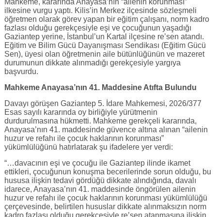
Mahkeme, kararında Anayasa’nın “ailenin korunması”
ilkesine vurgu yaptı. Kilis’in Merkez ilçesinde sözleşmeli
öğretmen olarak görev yapan bir eğitim çalışanı, norm kadro
fazlası olduğu gerekçesiyle eşi ve çocuğunun yaşadığı
Gaziantep yerine, İstanbul’un Kartal ilçesine re’sen atandı.
Eğitim ve Bilim Gücü Dayanışması Sendikası (Eğitim Gücü
Sen), üyesi olan öğretmenin aile bütünlüğünün ve mazeret
durumunun dikkate alınmadığı gerekçesiyle yargıya
başvurdu.
Mahkeme Anayasa’nın 41. Maddesine Atıfta Bulundu
Davayı görüşen Gaziantep 5. İdare Mahkemesi, 2026/377
Esas sayılı kararında oy birliğiyle yürütmenin
durdurulmasına hükmetti. Mahkeme gerekçeli kararında,
Anayasa’nın 41. maddesinde güvence altına alınan “ailenin
huzur ve refahı ile çocuk haklarının korunması”
yükümlülüğünü hatırlatarak şu ifadelere yer verdi:
“…davacının eşi ve çocuğu ile Gaziantep ilinde ikamet
ettikleri, çocuğunun konuşma becerilerinde sorun olduğu, bu
hususa ilişkin tedavi gördüğü dikkate alındığında, davalı
idarece, Anayasa’nın 41. maddesinde öngörülen ailenin
huzur ve refahı ile çocuk haklarının korunması yükümlülüğü
çerçevesinde, belirtilen hususlar dikkate alınmaksızın norm
kadro fazlası olduğu gerekçesiyle re’sen atanmasına ilişkin