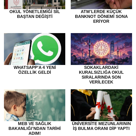
OKUL YÖNETLEMIĞI SIL
ATM’LERDE KÜÇÜK
BAŞTAN DEĞIŞTI
BANKNOT DÖNEMI SONA
ERIYOR
WHATSAPP’A 4 YENI
SOKAKLARDAKI
ÖZELLIK GELDI
KURALSIZLIĞA OKUL
SIRALARINDA SON
VERILECEK
MEB VE SAĞLIK
ÜNIVERSITE MEZUNLARININ
BAKANLIĞI’NDAN TARIHI
IŞ BULMA ORANI DIP YAPTI
ADIM!