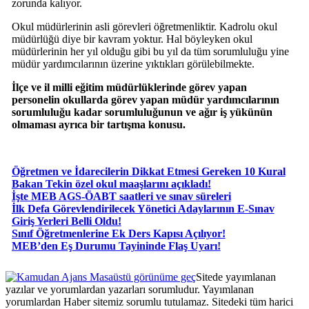
zorunda kalıyor.
Okul müdürlerinin asli görevleri öğretmenliktir. Kadrolu okul
müdürlüğü diye bir kavram yoktur. Hal böyleyken okul
müdürlerinin her yıl olduğu gibi bu yıl da tüm sorumluluğu yine
müdür yardımcılarının üzerine yıktıkları görülebilmekte.
İlçe ve il milli eğitim müdürlüklerinde görev yapan
personelin okullarda görev yapan müdür yardımcılarının
sorumluluğu kadar sorumluluğunun ve ağır iş yükünün
olmaması ayrıca bir tartışma konusu.
Öğretmen ve İdarecilerin Dikkat Etmesi Gereken 10 Kural
Bakan Tekin özel okul maaşlarını açıkladı!
İşte MEB AGS-ÖABT saatleri ve sınav süreleri
İlk Defa Görevlendirilecek Yönetici Adaylarının E-Sınav
Giriş Yerleri Belli Oldu!
Sınıf Öğretmenlerine Ek Ders Kapısı Açılıyor!
MEB’den Eş Durumu Tayininde Flaş Uyarı!
Masaüstü görünüme geç
Sitede yayımlanan
yazılar ve yorumlardan yazarları sorumludur. Yayımlanan
yorumlardan Haber sitemiz sorumlu tutulamaz. Sitedeki tüm harici