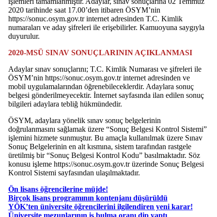
işlemleri tamamlanmıştır. Adaylar, sınav sonuçlarına 02 Temmuz
2020 tarihinde saat 17.00’den itibaren ÖSYM’nin
https://sonuc.osym.gov.tr internet adresinden T.C. Kimlik
numaraları ve aday şifreleri ile erişebilirler. Kamuoyuna saygıyla
duyurulur.
2020-MSÜ SINAV SONUÇLARININ AÇIKLANMASI
Adaylar sınav sonuçlarını; T.C. Kimlik Numarası ve şifreleri ile
ÖSYM’nin https://sonuc.osym.gov.tr internet adresinden ve
mobil uygulamalarından öğrenebileceklerdir. Adaylara sonuç
belgesi gönderilmeyecektir. İnternet sayfasında ilan edilen sonuç
bilgileri adaylara tebliğ hükmündedir.
ÖSYM, adaylara yönelik sınav sonuç belgelerinin
doğrulanmasını sağlamak üzere “Sonuç Belgesi Kontrol Sistemi”
işlemini hizmete sunmuştur. Bu amaçla kullanılmak üzere Sınav
Sonuç Belgelerinin en alt kısmına, sistem tarafından rastgele
üretilmiş bir “Sonuç Belgesi Kontrol Kodu” basılmaktadır. Söz
konusu işleme https://sonuc.osym.gov.tr üzerinde Sonuç Belgesi
Kontrol Sistemi sayfasından ulaşılmaktadır.
Ön lisans öğrencilerine müjde!
Birçok lisans programının kontenjanı düşürüldü
YÖK’ten üniversite öğrencilerini ilgilendiren yeni karar!
Üniversite mezunlarının iş bulma oranı dip yaptı