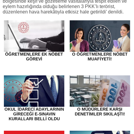
bölgesinde keşif ve gözetleme vasıtalarıyla tespit edilen ve
eylem hazırlığında olduğu belirlenen 3 PKK’lı terörist,
düzenlenen hava harekâtıyla etkisiz hale getirildi’ denildi.
ÖĞRETMENLERE EK NÖBET
O ÖĞRETMENLERE NÖBET
GÖREVI
MUAFIYETI!
OKUL İDARECI ADAYLARININ
O MÜDÜRLERE KARŞI
GIRECEĞI E-SINAVIN
DENETIMLER SIKILAŞTI!
KURALLARI BELLI OLDU