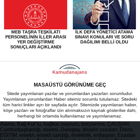
MEB TAŞRA TEŞKILATI
İLK DEFA YÖNETICI ATAMA
PERSONELININ ILLER ARASI
SINAVI KONULARI VE SORU
YER DEĞIŞTIRME
DAĞILIMI BELLI OLDU
SONUÇLARI AÇIKLANDI
MASAÜSTÜ GÖRÜNÜME GEÇ
Sitede yayımlanan yazılar ve yorumlardan yazarları sorumludur.
Yayımlanan yorumlardan Haber sitemiz sorumlu tutulamaz. Sitedeki
tüm harici linkler ayrı bir sayfada açılır. Sitemizde yayımlanan haber,
köşe yazıları ve fotoğraflar izin alınmaksızın kaynak gösterilse dahi,
herhangi bir ortamda kullanılamaz ve yayımlanamaz.
Atama, Bağ-Kur’lu, bağkur, başvuru, borçlanma, ÇALIŞAN,
Cumhurbaşkanlığı, dairesi, Danıştay, disiplin cezaları, Döviz,
EĞİTİM, emekli, emekli sandığı, emeklilik, enflasyon, Esastan