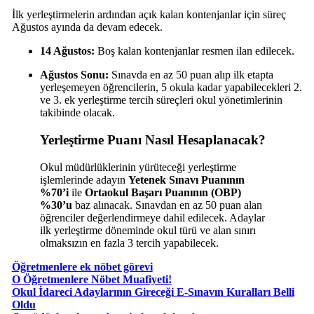
İlk yerleştirmelerin ardından açık kalan kontenjanlar için süreç
Ağustos ayında da devam edecek.
14 Ağustos:
Boş kalan kontenjanlar resmen ilan edilecek.
Ağustos Sonu:
Sınavda en az 50 puan alıp ilk etapta
yerleşemeyen öğrencilerin, 5 okula kadar yapabilecekleri 2.
ve 3. ek yerleştirme tercih süreçleri okul yönetimlerinin
takibinde olacak.
Yerleştirme Puanı Nasıl Hesaplanacak?
Okul müdürlüklerinin yürüteceği yerleştirme
işlemlerinde adayın
Yetenek Sınavı Puanının
%70’i
ile
Ortaokul Başarı Puanının (OBP)
%30’u
baz alınacak. Sınavdan en az 50 puan alan
öğrenciler değerlendirmeye dahil edilecek. Adaylar
ilk yerleştirme döneminde okul türü ve alan sınırı
olmaksızın en fazla 3 tercih yapabilecek.
Öğretmenlere ek nöbet görevi
O Öğretmenlere Nöbet Muafiyeti!
Okul İdareci Adaylarının Gireceği E-Sınavın Kuralları Belli
Oldu