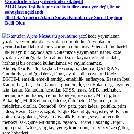
O müdürlere karşı denetimler sıkılaştı!
MEB taşra teşkilatı personelinin iller arası yer değiştirme
sonuçları açıklandı
İlk Defa Yönetici Atama Sınavı Konuları ve Soru Dağılımı
Belli Oldu
Masaüstü görünüme geç
Sitede yayımlanan
yazılar ve yorumlardan yazarları sorumludur. Yayımlanan
yorumlardan Haber sitemiz sorumlu tutulamaz. Sitedeki tüm harici
linkler ayrı bir sayfada açılır. Sitemizde yayımlanan haber, köşe
yazıları ve fotoğraflar izin alınmaksızın kaynak gösterilse dahi,
herhangi bir ortamda kullanılamaz ve yayımlanamaz.
Atama, Bağ-Kur’lu, bağkur, başvuru, borçlanma, ÇALIŞAN,
Cumhurbaşkanlığı, dairesi, Danıştay, disiplin cezaları, Döviz,
EĞİTİM, emekli, emekli sandığı, emeklilik, enflasyon, Esastan İptal
Kararı, flaş, flaşhaber, Güncel, gundem, İçişleri Bakanı, işçi, işveren,
izin, kamu, Kamudan, koşullar, KPSS, maaş, MEB, mebhaber,
memur, memur haber, memur haberleri, mevzuat, Milli Eğitim
Bakanlığı, Milli Savunma, ödeme, Ödemeler, Öğretmen, okul
müdürleri, okullar, Otomobil, Ötv, para, para iadesi, politika, prim
iadesi, Resmi Gazete, sağlık, Sağlık Bakanlığı, Sayıştay, SGK, son
dakika, sorgulama, Sosyal Güvenlik Kurumu, sosyal güvenlik
merkezi, ssk, Şube Müdürlüğü, taşeron, Ticaret Bakanlığı, toplu,
toplu para, Twitter, yargıtay, yerleştirme sonuçları, yüz yüze eğitim,
zam haberleri