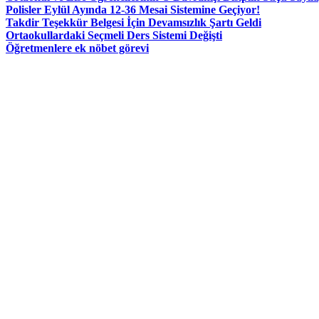
Polisler Eylül Ayında 12-36 Mesai Sistemine Geçiyor!
Takdir Teşekkür Belgesi İçin Devamsızlık Şartı Geldi
Ortaokullardaki Seçmeli Ders Sistemi Değişti
Öğretmenlere ek nöbet görevi