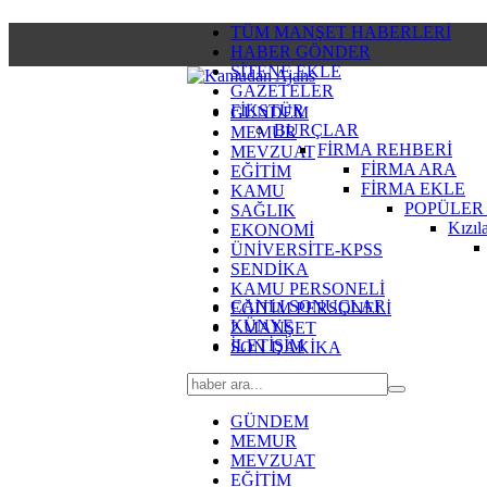
TÜM MANŞET HABERLERİ
HABER GÖNDER
SİTENE EKLE
GAZETELER
FİKSTÜR
GÜNDEM
BURÇLAR
MEMUR
FİRMA REHBERİ
MEVZUAT
FİRMA ARA
EĞİTİM
FİRMA EKLE
KAMU
POPÜLER
SAĞLIK
Kızıl
EKONOMİ
ÜNİVERSİTE-KPSS
SENDİKA
KAMU PERSONELİ
CANLI SONUÇLAR
EĞİTİM PERSONELİ
KÜNYE
2.MANŞET
İLETİŞİM
SON DAKİKA
GÜNDEM
MEMUR
MEVZUAT
EĞİTİM