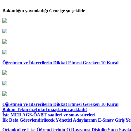
Bakanlığın yayımladığı Genelge şu şekilde
Öğretmen ve İdarecilerin Dikkat Etmesi Gereken 10 Kural
Öğretmen ve İdarecilerin Dikkat Etmesi Gereken 10 Kural
Bakan Tekin özel okul maaşlarını açıkladı!
İşte MEB AGS-ÖABT saatleri ve sınav süreleri
İlk Defa Görevlendirilecek Yönetici Adaylarının E-Sınav Giriş Yer
Ortaokul ve Lise Öğrencilerinin O Davranışı Disiplin Suçu Sayıl