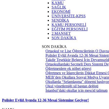
KAMU
SAĞLIK
EKONOMİ
ÜNİVERSİTE-KPSS
SENDİKA
KAMU PERSONELİ
EĞİTİM PERSONELİ
2.MANŞET
SON DAKİKA
SON DAKİKA
Ortaokul ve Lise Öğrencilerinin O Davra
Polisler Eylül Ayında 12-36 Mesai Siste
Takdir Teşekkür Belgesi İçin Devamsızlık
Ortaokullardaki Seçmeli Ders Sistemi Değ
Öğretmenlere ek nöbet görevi
Öğretmen ve İdarecilerin Dikkat Etmesi
MEB’den Okullara Sosyal Medya Uyarıs
Okullarda “Selamlaşma” dönemi başlıyor
Okul yönetlemiği sil baştan değişti
İstanbul’daki okullar için mescid talimatı
Polisler Eylül Ayında 12-36 Mesai Sistemine Geçiyor!