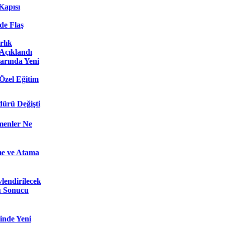
Kapısı
e Flaş
rlık
Açıklandı
arında Yeni
Özel Eğitim
dürü Değişti
menler Ne
e ve Atama
lendirilecek
u Sonucu
inde Yeni