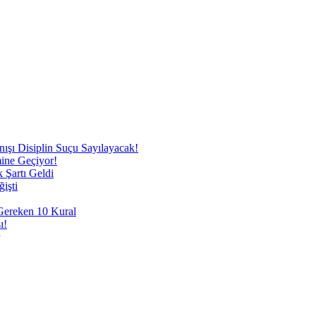
nışı Disiplin Suçu Sayılayacak!
mine Geçiyor!
 Şartı Geldi
işti
 Gereken 10 Kural
ı!