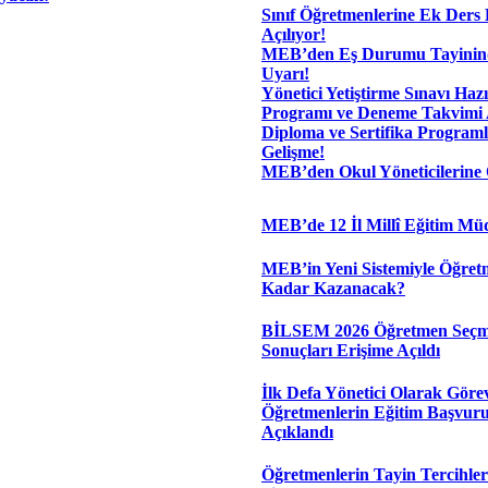
Sınıf Öğretmenlerine Ek Ders 
Açılıyor!
MEB’den Eş Durumu Tayinind
Uyarı!
Yönetici Yetiştirme Sınavı Hazı
Programı ve Deneme Takvimi 
Diploma ve Sertifika Programl
Gelişme!
MEB’den Okul Yöneticilerine 
MEB’de 12 İl Millî Eğitim Mü
MEB’in Yeni Sistemiyle Öğret
Kadar Kazanacak?
BİLSEM 2026 Öğretmen Seçm
Sonuçları Erişime Açıldı
İlk Defa Yönetici Olarak Görev
Öğretmenlerin Eğitim Başvur
Açıklandı
Öğretmenlerin Tayin Tercihler