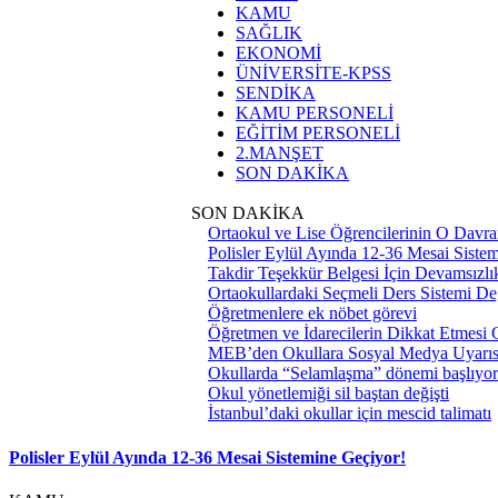
KAMU
SAĞLIK
EKONOMİ
ÜNİVERSİTE-KPSS
SENDİKA
KAMU PERSONELİ
EĞİTİM PERSONELİ
2.MANŞET
SON DAKİKA
SON DAKİKA
Ortaokul ve Lise Öğrencilerinin O Davra
Polisler Eylül Ayında 12-36 Mesai Siste
Takdir Teşekkür Belgesi İçin Devamsızlık
Ortaokullardaki Seçmeli Ders Sistemi Değ
Öğretmenlere ek nöbet görevi
Öğretmen ve İdarecilerin Dikkat Etmesi
MEB’den Okullara Sosyal Medya Uyarıs
Okullarda “Selamlaşma” dönemi başlıyor
Okul yönetlemiği sil baştan değişti
İstanbul’daki okullar için mescid talimatı
Polisler Eylül Ayında 12-36 Mesai Sistemine Geçiyor!