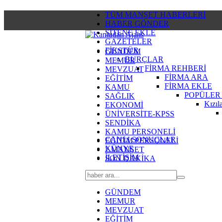
TÜM MANŞET HABERLERİ
HABER GÖNDER
SİTENE EKLE
GAZETELER
FİKSTÜR
GÜNDEM
BURÇLAR
MEMUR
FİRMA REHBERİ
MEVZUAT
FİRMA ARA
EĞİTİM
FİRMA EKLE
KAMU
POPÜLER
SAĞLIK
Kızıl
EKONOMİ
ÜNİVERSİTE-KPSS
SENDİKA
KAMU PERSONELİ
CANLI SONUÇLAR
EĞİTİM PERSONELİ
KÜNYE
2.MANŞET
İLETİŞİM
SON DAKİKA
GÜNDEM
MEMUR
MEVZUAT
EĞİTİM