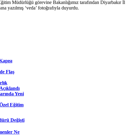
Eğitim Müdürlüğü görevine Bakanlığımız tarafından Diyarbakır İl
sına yazılmış ‘veda’ fotoğrafıyla duyurdu.
Kapısı
e Flaş
rlık
Açıklandı
arında Yeni
Özel Eğitim
dürü Değişti
menler Ne