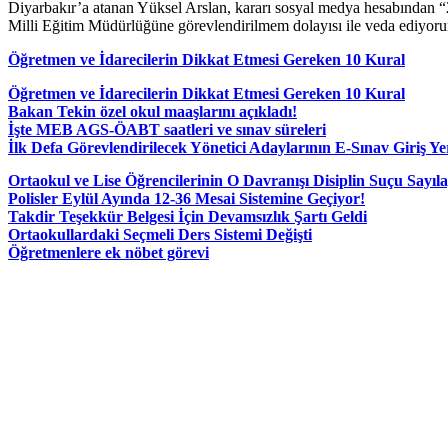
Diyarbakır’a atanan Yüksel Arslan, kararı sosyal medya hesabından “
Milli Eğitim Müdürlüğüne görevlendirilmem dolayısı ile veda ediyorum” 
Öğretmen ve İdarecilerin Dikkat Etmesi Gereken 10 Kural
Öğretmen ve İdarecilerin Dikkat Etmesi Gereken 10 Kural
Bakan Tekin özel okul maaşlarını açıkladı!
İşte MEB AGS-ÖABT saatleri ve sınav süreleri
İlk Defa Görevlendirilecek Yönetici Adaylarının E-Sınav Giriş Yer
Ortaokul ve Lise Öğrencilerinin O Davranışı Disiplin Suçu Sayıl
Polisler Eylül Ayında 12-36 Mesai Sistemine Geçiyor!
Takdir Teşekkür Belgesi İçin Devamsızlık Şartı Geldi
Ortaokullardaki Seçmeli Ders Sistemi Değişti
Öğretmenlere ek nöbet görevi