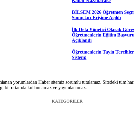
Kadar Kazanacak?
BİLSEM 2026 Öğretmen Seçm
Sonuçları Erişime Açıldı
İlk Defa Yönetici Olarak Görev
Öğretmenlerin Eğitim Başvur
Açıklandı
Öğretmenlerin Tayin Tercihler
Sistem!
lanan yorumlardan Haber sitemiz sorumlu tutulamaz. Sitedeki tüm harici 
hangi bir ortamda kullanılamaz ve yayımlanamaz.
KATEGORİLER