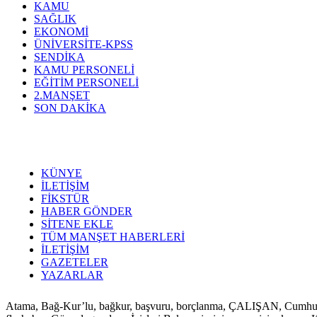
KAMU
SAĞLIK
EKONOMİ
ÜNİVERSİTE-KPSS
SENDİKA
KAMU PERSONELİ
EĞİTİM PERSONELİ
2.MANŞET
SON DAKİKA
KÜNYE
İLETİŞİM
FİKSTÜR
HABER GÖNDER
SİTENE EKLE
TÜM MANŞET HABERLERİ
İLETİŞİM
GAZETELER
YAZARLAR
Atama, Bağ-Kur’lu, bağkur, başvuru, borçlanma, ÇALIŞAN, Cumhurbaşkan