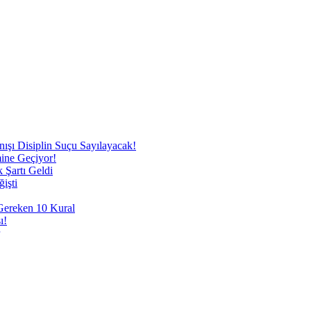
nışı Disiplin Suçu Sayılayacak!
mine Geçiyor!
 Şartı Geldi
işti
 Gereken 10 Kural
ı!