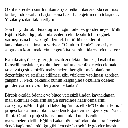
Okul idarecileri sınırlı imkanlarıyla hatta imkansızlıkla canhıraş
bir biçimde okulları baştan sona hazır hale getirmenin telaşında.
Yazılar yazıları takip ediyor…
Son bir yıldır okullara doğru düzgün ödenek göndermeyen Milli
Eğitim Bakanlığı, okul idarecilerin elinde sihirli bir değnek
varmışcasına bir yazı göndererek her türlü eksiklerini
tamamlaması talimatını veriyor. “Okulum Temiz” projesiyle
salgından korunmak için ne gerekiyorsa okul idaresinden istiyor.
Kapıda ateş ölçer, girer girmez dezenfektan ünitesi, lavabolarda
fotoselli musluklar, okulun her tarafını dezenfekte edecek makina
ve envai çeşit temizlik malzemeleri, her gün ortak alanların
dezenfekte ve sterilize edilmesi gibi yüzlerce yapılması gereken
çalışma… Peki, bakanlık bunun karşılığında okullara ödenek
gönderiyor mu? Gönderiyorsa ne kadar?
Birçok okulda ödenek ve bütçe yetersizliğinden kaynaklanan
mali sıkıntılar okulların salgın sürecinde hazır olmalarını
zorlaştırıyor.Milli Eğitim Bakanlığı’nın özellikle”Okulum Temiz ”
projesi kapsamında okullara ödenek göndermesi gerekiyor. Ya da
Temiz Okulun projesi kapsamında okullarda istenilen
malzemelerin Milli Eğitim Bakanlığı tarafından okullara ücretsiz
ders kitaplarında olduğu gibi ücretsiz bir şekilde gönderilmesini