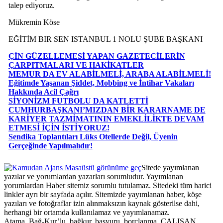
talep ediyoruz.
Mükremin Köse
EĞİTİM BIR SEN ISTANBUL 1 NOLU ŞUBE BAŞKANI
ÇİN GÜZELLEMESİ YAPAN GAZETECİLERİN
ÇARPITMALARI VE HAKİKATLER
MEMUR DA EV ALABİLMELİ, ARABA ALABİLMELİ!
Eğitimde Yaşanan Şiddet, Mobbing ve İntihar Vakaları
Hakkında Acil Çağrı
SİYONİZM FUTBOLU DA KATLETTİ
CUMHURBAŞKANI’MIZDAN BİR KARARNAME DE
KARİYER TAZMİMATININ EMEKLİLİKTE DEVAM
ETMESİ İÇİN İSTİYORUZ!
Sendika Toplantıları Lüks Otellerde Değil, Üyenin
Gerçeğinde Yapılmalıdır!
Masaüstü görünüme geç
Sitede yayımlanan
yazılar ve yorumlardan yazarları sorumludur. Yayımlanan
yorumlardan Haber sitemiz sorumlu tutulamaz. Sitedeki tüm harici
linkler ayrı bir sayfada açılır. Sitemizde yayımlanan haber, köşe
yazıları ve fotoğraflar izin alınmaksızın kaynak gösterilse dahi,
herhangi bir ortamda kullanılamaz ve yayımlanamaz.
Atama, Bağ-Kur’lu, bağkur, başvuru, borçlanma, ÇALIŞAN,