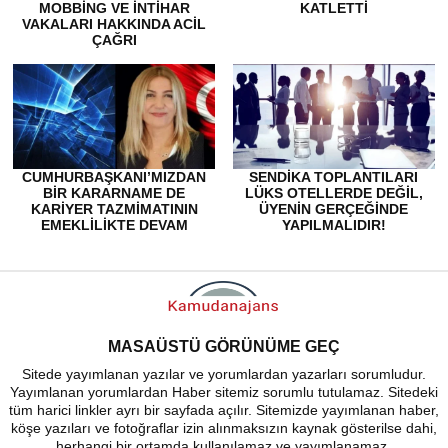
MOBBING VE İNTIHAR
KATLETTİ
VAKALARI HAKKINDA ACIL
ÇAĞRI
CUMHURBAŞKANI’MIZDAN
SENDIKA TOPLANTILARI
BİR KARARNAME DE
LÜKS OTELLERDE DEĞIL,
KARİYER TAZMİMATININ
ÜYENIN GERÇEĞINDE
EMEKLİLİKTE DEVAM
YAPILMALIDIR!
ETMESİ İÇİN İSTİYORUZ!
MASAÜSTÜ GÖRÜNÜME GEÇ
Sitede yayımlanan yazılar ve yorumlardan yazarları sorumludur.
Yayımlanan yorumlardan Haber sitemiz sorumlu tutulamaz. Sitedeki
tüm harici linkler ayrı bir sayfada açılır. Sitemizde yayımlanan haber,
köşe yazıları ve fotoğraflar izin alınmaksızın kaynak gösterilse dahi,
herhangi bir ortamda kullanılamaz ve yayımlanamaz.