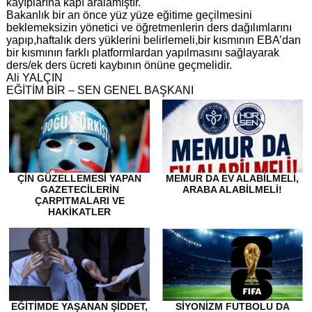
kayıplarına kapı aralamıştır.
Bakanlık bir an önce yüz yüze eğitime geçilmesini
beklemeksizin yönetici ve öğretmenlerin ders dağılımlarını
yapıp,haftalık ders yüklerini belirlemeli,bir kısmının EBA’dan
bir kısmının farklı platformlardan yapılmasını sağlayarak
ders/ek ders ücreti kaybının önüne geçmelidir.
Ali YALÇIN
EĞİTİM BİR – SEN GENEL BAŞKANI
ÇİN GÜZELLEMESİ YAPAN
MEMUR DA EV ALABİLMELİ,
GAZETECİLERİN
ARABA ALABİLMELİ!
ÇARPITMALARI VE
HAKİKATLER
EĞITIMDE YAŞANAN ŞIDDET,
SİYONİZM FUTBOLU DA