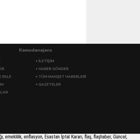
Kamudanajans
E
İLETİŞİM
ÜR
HABER GÖNDER
E EKLE
TÜM MANŞET HABERLERİ
İM
GAZETELER
RLAR
 emeklilik, enflasyon, Esastan İptal Kararı, flaş, flaşhaber, Güncel,