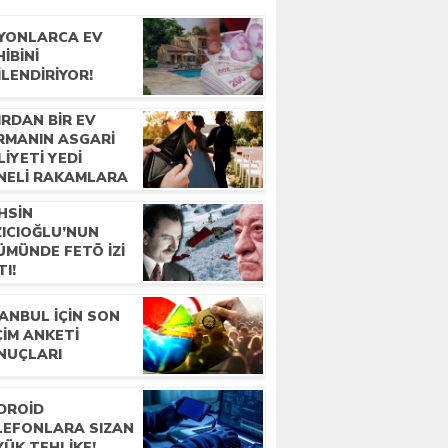
LYONLARCA EV
IBINI
ILENDIRIYOR!
IRDAN BIR EV
RMANIN ASGARI
IYETI YEDI
NELI RAKAMLARA
AŞTI
HSIN
ZICIOĞLU’NUN
ÜMÜNDE FETÖ IZI
TI!
ANBUL IÇIN SON
ÇIM ANKETI
NUÇLARI
DROID
LEFONLARA SIZAN
YÜK TEHLIKE!