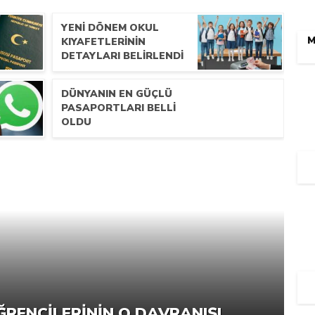
YENI DÖNEM OKUL
M
KIYAFETLERININ
DETAYLARI BELIRLENDI
DÜNYANIN EN GÜÇLÜ
PASAPORTLARI BELLI
OLDU
ĞRENCILERININ O DAVRANIŞI