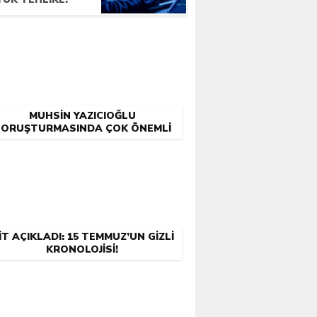
MUHSIN YAZICIOĞLU
SORUŞTURMASINDA ÇOK ÖNEMLI
GELIŞMELER!
İT AÇIKLADI: 15 TEMMUZ’UN GIZLI
KRONOLOJISI!