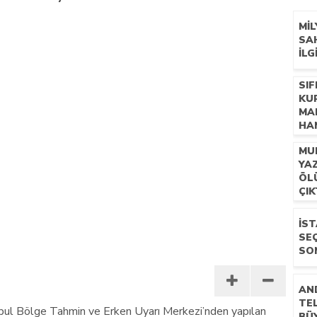
n mescid talimatı
MI
SAH
ILG
SIF
KU
MAL
HA
UL
MU
YA
ÖL
ÇIK
İST
SE
SO
AN
TE
bul Bölge Tahmin ve Erken Uyarı Merkezi’nden yapılan
BÜ