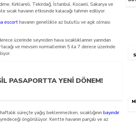
irne, Kırklareli, Tekirdağ, İstanbul, Kocaeli, Sakarya ve
le sıcak havanın etkisinde kalacağı tahmin ediliyor.
a escort
havanın genellikle az bulutlu ve açık olması
erece üzerinde seyreden hava sıcaklıklarının yarından
artacağı ve mevsim normallerinin 5 ila 7 derece üzerinde
liyor.
ŞIL PASAPORTTA YENI DÖNEM!
M
 haftalık süreçte yağış beklenmezken, sıcaklığının
bayındır
yredeceği öngörülüyor. Kentte havanın parçalı ve az