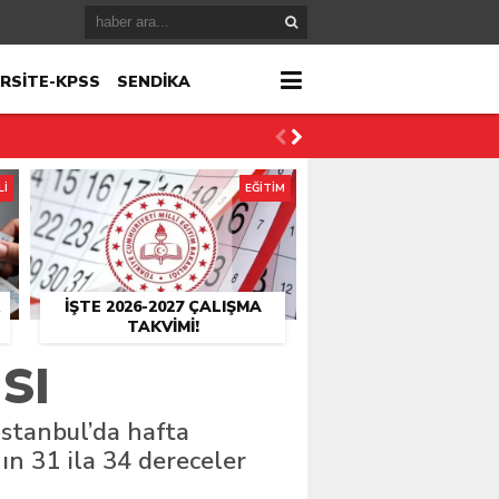
RSİTE-KPSS
SENDİKA
Lİ
EĞİTİM
İŞTE 2026-2027 ÇALIŞMA
TAKVIMI!
SI
İstanbul’da hafta
ın 31 ila 34 dereceler