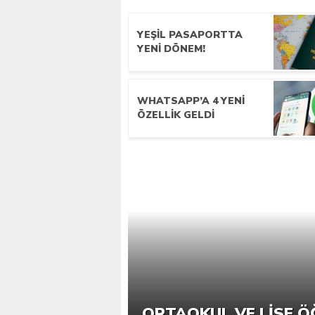
YEŞIL PASAPORTTA
YENI DÖNEM!
WHATSAPP’A 4 YENI
ÖZELLIK GELDI
ORTAOKUL VE LISE Ö