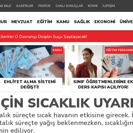
NE EKLE
GAZETELER
FİKSTÜR
CANLI SONUÇLAR
KÜNYE
İLETİŞİM
MUR
MEVZUAT
EĞİTİM
KAMU
SAĞLIK
EKONOMİ
ÜNİVE
ilerinin O Davranışı Disiplin Suçu Sayılayacak!
ELİ
EĞİTİM PERSONELİ
2.MANŞET
SON DAKİKA
2-36 Mesai Sistemine Geçiyor!
KAMU
EĞİTİM PERSONE
 İçin Devamsızlık Şartı Geldi
 Ders Sistemi Değişti
EHLIYET ALMA SISTEMI
SINIF ÖĞRETMENLERINE EK
görevi
DEĞIŞTI!
DERS KAPISI AÇILIYOR!
in Dikkat Etmesi Gereken 10 Kural
IN SICAKLIK UYARI
l Medya Uyarısı!
lık süreçte sıcak havanın etkisine girecek. 
 dönemi başlıyor
talık süreçte yağış beklenmezken, sıcaklığın
in ediliyor.
tan değişti