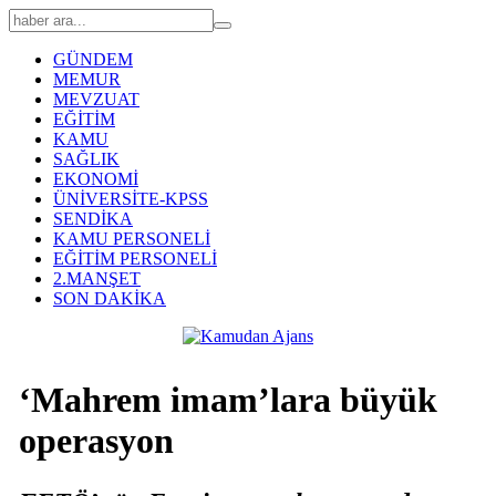
GÜNDEM
MEMUR
MEVZUAT
EĞİTİM
KAMU
SAĞLIK
EKONOMİ
ÜNİVERSİTE-KPSS
SENDİKA
KAMU PERSONELİ
EĞİTİM PERSONELİ
2.MANŞET
SON DAKİKA
‘Mahrem imam’lara büyük
operasyon