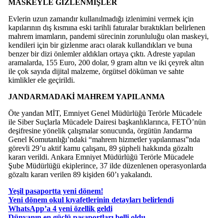
MASKEYLE GİZLENMİŞLER
Evlerin uzun zamandır kullanılmadığı izlenimini vermek için
kapılarının dış kısmına eski tarihli faturalar bıraktıkları belirlenen
mahrem imamların, pandemi sürecinin zorunluluğu olan maskeyi,
kendileri için bir gizlenme aracı olarak kullandıkları ve buna
benzer bir dizi önlemler aldıkları ortaya çıktı. Adreste yapılan
aramalarda, 155 Euro, 200 dolar, 9 gram altın ve iki çeyrek altın
ile çok sayıda dijital malzeme, örgütsel döküman ve sahte
kimlikler ele geçirildi.
JANDARMADAKİ MAHREM YAPILANMA
Öte yandan MİT, Emniyet Genel Müdürlüğü Terörle Mücadele
ile Siber Suçlarla Mücadele Dairesi başkanlıklarınca, FETÖ’nün
deşifresine yönelik çalışmalar sonucunda, örgütün Jandarma
Genel Komutanlığı’ndaki “mahrem hizmetler yapılanması”nda
görevli 29’u aktif kamu çalışanı, 89 şüpheli hakkında gözaltı
kararı verildi. Ankara Emniyet Müdürlüğü Terörle Mücadele
Şube Müdürlüğü ekiplerince, 37 ilde düzenlenen operasyonlarda
gözaltı kararı verilen 89 kişiden 60’ı yakalandı.
Yeşil pasaportta yeni dönem!
Yeni dönem okul kıyafetlerinin detayları belirlendi
WhatsApp’a 4 yeni özellik geldi
Dünyanın en güçlü pasaportları belli oldu