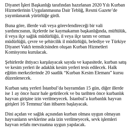
Diyanet İşleri Başkanlığı tarafından hazırlanan 2020 Yılı Kurban
Hizmetlerinin Uygulanmasına Dair Tebliğ, Resmi Gazete’de
yayımlanarak yürürlüğe girdi.
Buna göre, illerde vali veya görevlendireceği bir vali
yardımcısının, ilçelerde ise kaymakamın başkanlığında, müftülük,
il veya ilçe sağlık müdürlüğü, il veya ilçe tarım ve orman
müdürlüğü, çevre ve şehircilik il müdürlüğü, belediye ve Türkiye
Diyanet Vakfı temsilcisinden oluşan Kurban Hizmetleri
Komisyonu kurulacak.
Şehirlerde ihtiyacı karşılayacak sayıda ve kapasitede, kurban satış
ve kesim yerleri ile adaklık kesim yerleri tesis edilecek. Halk
eğitim merkezlerinde 20 saatlik “Kurban Kesim Elemanı” kursu
düzenlenecek.
Kurban satış yerleri İstanbul’da bayramdan 15 gün, diğer illerde
ise 1 ay önce hazır hale getirilecek ve bu tarihten önce kurbanlık
hayvan girişine izin verilmeyecek. İstanbul’a kurbanlık hayvan
girişleri 16 Temmuz’dan itibaren başlayacak.
Dini açıdan ve sağlık açısından kurban olması uygun olmayan
hayvanların sevklerine asla izin verilmeyecek, sevk işlemleri
hayvan refahı mevzuatına uygun yapılacak.