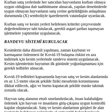
Kurban satış yerlerinde her satıcıdan hayvanların kurban olmaya
uygun olduğuna dair taahhütname alınacak, yapılan denetimlerde
uygun olmayan hayvanların satış yerine getirildiğinin anlaşılması
durumunda (X) sembolüyle işaretlenerek vatandaşlar uyarılacak.
Kurban satış ve kesim yerleri belirlenen kriterler çerçevesinde
değerlendirmeye tabi tutulacak, gerekli asgari şartları taşımayan
işletmelere yaptırımlar uygulanacak.
RANDEVU SİSTEMİ KURULACAK
Kesimlerin daha düzenli yapılması, zaman kaybının ve
karmaşanın önlenmesi ile Kovid-19 bulaşma riskini en aza
indirmek için kesim yerlerinde randevu sistemi uygulanacak.
Kesim işlemlerinin bayramın ilk gününde yoğunlaşmaması için
gerekli tedbirler alınacak.
Kovid-19 tedbirleri kapsamında hayvan satış ve kesim alanlarında
en az 1,5 metre olacak şekilde fiziki mesafenin korunmasına
dikkat edilecek, ağız ve burnu kapatacak şekilde maske takmak
zorunlu olacak.
Hayvan satış alanının etrafı sınırlandırılacak, insan kalabalığını
önlemek için hayvan ve insanların giriş-çıkışına uygun kontrollü
kapılar oluşturulacak. Satış ve kesim alanlarının girişleri ile alan