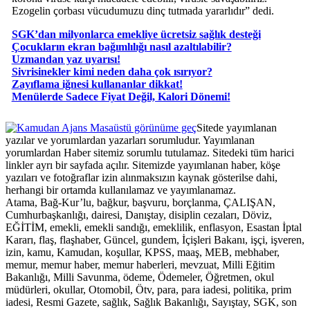
Ezogelin çorbası vücudumuzu dinç tutmada yararlıdır” dedi.
SGK’dan milyonlarca emekliye ücretsiz sağlık desteği
Çocukların ekran bağımlılığı nasıl azaltılabilir?
Uzmandan yaz uyarısı!
Sivrisinekler kimi neden daha çok ısırıyor?
Zayıflama iğnesi kullananlar dikkat!
​Menülerde Sadece Fiyat Değil, Kalori Dönemi!
Masaüstü görünüme geç
Sitede yayımlanan
yazılar ve yorumlardan yazarları sorumludur. Yayımlanan
yorumlardan Haber sitemiz sorumlu tutulamaz. Sitedeki tüm harici
linkler ayrı bir sayfada açılır. Sitemizde yayımlanan haber, köşe
yazıları ve fotoğraflar izin alınmaksızın kaynak gösterilse dahi,
herhangi bir ortamda kullanılamaz ve yayımlanamaz.
Atama, Bağ-Kur’lu, bağkur, başvuru, borçlanma, ÇALIŞAN,
Cumhurbaşkanlığı, dairesi, Danıştay, disiplin cezaları, Döviz,
EĞİTİM, emekli, emekli sandığı, emeklilik, enflasyon, Esastan İptal
Kararı, flaş, flaşhaber, Güncel, gundem, İçişleri Bakanı, işçi, işveren,
izin, kamu, Kamudan, koşullar, KPSS, maaş, MEB, mebhaber,
memur, memur haber, memur haberleri, mevzuat, Milli Eğitim
Bakanlığı, Milli Savunma, ödeme, Ödemeler, Öğretmen, okul
müdürleri, okullar, Otomobil, Ötv, para, para iadesi, politika, prim
iadesi, Resmi Gazete, sağlık, Sağlık Bakanlığı, Sayıştay, SGK, son