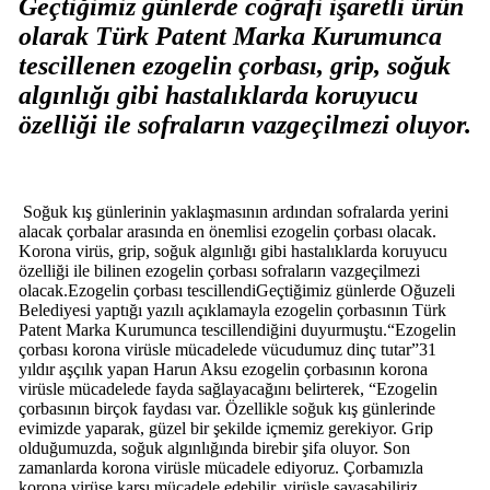
Geçtiğimiz günlerde coğrafi işaretli ürün
olarak Türk Patent Marka Kurumunca
tescillenen ezogelin çorbası, grip, soğuk
algınlığı gibi hastalıklarda koruyucu
özelliği ile sofraların vazgeçilmezi oluyor.
Soğuk kış günlerinin yaklaşmasının ardından sofralarda yerini
alacak çorbalar arasında en önemlisi ezogelin çorbası olacak.
Korona virüs, grip, soğuk algınlığı gibi hastalıklarda koruyucu
özelliği ile bilinen ezogelin çorbası sofraların vazgeçilmezi
olacak.Ezogelin çorbası tescillendiGeçtiğimiz günlerde Oğuzeli
Belediyesi yaptığı yazılı açıklamayla ezogelin çorbasının Türk
Patent Marka Kurumunca tescillendiğini duyurmuştu.“Ezogelin
çorbası korona virüsle mücadelede vücudumuz dinç tutar”31
yıldır aşçılık yapan Harun Aksu ezogelin çorbasının korona
virüsle mücadelede fayda sağlayacağını belirterek, “Ezogelin
çorbasının birçok faydası var. Özellikle soğuk kış günlerinde
evimizde yaparak, güzel bir şekilde içmemiz gerekiyor. Grip
olduğumuzda, soğuk algınlığında birebir şifa oluyor. Son
zamanlarda korona virüsle mücadele ediyoruz. Çorbamızla
korona virüse karşı mücadele edebilir, virüsle savaşabiliriz.