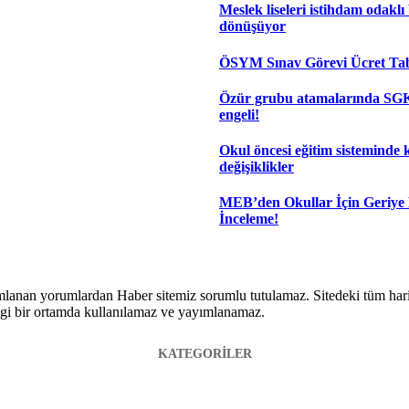
Meslek liseleri istihdam odaklı
dönüşüyor
ÖSYM Sınav Görevi Ücret Tabl
Özür grubu atamalarında SGK
engeli!
Okul öncesi eğitim sisteminde 
değişiklikler
MEB’den Okullar İçin Geriye
İnceleme!
lanan yorumlardan Haber sitemiz sorumlu tutulamaz. Sitedeki tüm harici 
hangi bir ortamda kullanılamaz ve yayımlanamaz.
KATEGORİLER