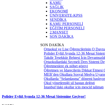
KAMU
SAĞLIK
EKONOMİ
ÜNİVERSİTE-KPSS
SENDİKA
KAMU PERSONELİ
EĞİTİM PERSONELİ
2.MANŞET
SON DAKİKA
SON DAKİKA
Ortaokul ve Lise Öğrencilerinin O Davra
Polisler Eylül Ayında 12-36 Mesai Siste
Takdir Teşekkür Belgesi İçin Devamsızlık
Ortaokullardaki Seçmeli Ders Sistemi Değ
Öğretmenlere ek nöbet görevi
Öğretmen ve İdarecilerin Dikkat Etmesi
MEB’den Okullara Sosyal Medya Uyarıs
Okullarda “Selamlaşma” dönemi başlıyor
Okul yönetlemiği sil baştan değişti
İstanbul’daki okullar için mescid talimatı
Polisler Eylül Ayında 12-36 Mesai Sistemine Geçiyor!