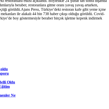
i restoranlara etkisi açıklandı. Böylelikle 24 Şubat’tan sonra dışarıda
mlarıyla beraber, restoranlara gitme oranı yavaş yavaş artarken,
eçtiği görüldü.Ajans Press, Türkiye’deki restoran kafe gibi yeme içme
ek mekanları ile alakalı 44 bin 738 haber çıkışı olduğu görüldü. Covid-
rkiye’de boy göstermesiyle beraber birçok işletme kepenk indirmek
 oldu
aporu
elli Oldu
 Eğitim
menler Ne