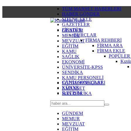
TÜM MANŞET HABERLERİ
HABER GÖNDER
SİTENE EKLE
GAZETELER
FİKSTÜR
GÜNDEM
BURÇLAR
MEMUR
FİRMA REHBERİ
MEVZUAT
FİRMA ARA
EĞİTİM
FİRMA EKLE
KAMU
POPÜLER
SAĞLIK
Kızıl
EKONOMİ
ÜNİVERSİTE-KPSS
SENDİKA
KAMU PERSONELİ
CANLI SONUÇLAR
EĞİTİM PERSONELİ
KÜNYE
2.MANŞET
İLETİŞİM
SON DAKİKA
GÜNDEM
MEMUR
MEVZUAT
EĞİTİM