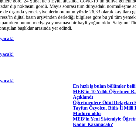
ilgilere göre, 24 Şubat ile 3 Eylül arasında Covid-19’un dünya genelindek
kadar dip noktasını gördü. Mayıs sonrası tüm dünyadaki normalleşme adı
le de dışarıda yemek yiyenlerin oranının yüzde 26,33 olarak kayıtlara g
Press’in dijital basın arşivinden derlediği bilgilere göre bu yıl tüm yem
 kapanırken bunun medyaya yansıması bir hayli yoğun oldu. Salgının Tü
konuşulan başlıklar arasında yer edindi.
ayacak!
ayacak!
ayacak!
En hızlı iş bulan bölümler belli
MEB’in 10 Yıllık Öğretmen R
Açıklandı
Öğretmenlere Ödül Detayları B
Tayfun Özyolcu, Bitlis İl Milli
Müdürü oldu
MEB’in Yeni Sistemiyle Öğret
Kadar Kazanacak?