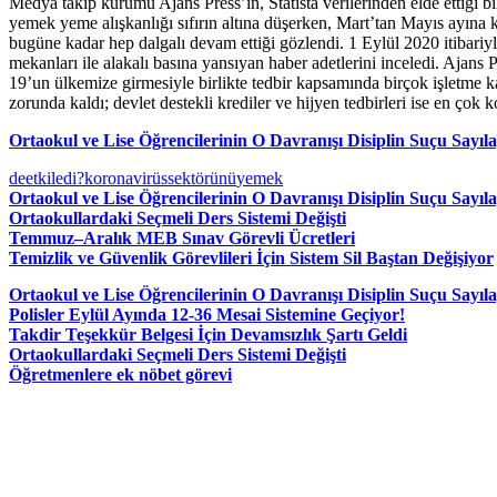
Medya takip kurumu Ajans Press’in, Statista verilerinden elde ettiği b
yemek yeme alışkanlığı sıfırın altına düşerken, Mart’tan Mayıs ayına 
bugüne kadar hep dalgalı devam ettiği gözlendi. 1 Eylül 2020 itibariy
mekanları ile alakalı basına yansıyan haber adetlerini inceledi. Ajans 
19’un ülkemize girmesiyle birlikte tedbir kapsamında birçok işletme
zorunda kaldı; devlet destekli krediler ve hijyen tedbirleri ise en çok 
Ortaokul ve Lise Öğrencilerinin O Davranışı Disiplin Suçu Sayıl
de
etkiledi?
koronavirüs
sektörünü
yemek
Ortaokul ve Lise Öğrencilerinin O Davranışı Disiplin Suçu Sayıl
Ortaokullardaki Seçmeli Ders Sistemi Değişti
Temmuz–Aralık MEB Sınav Görevli Ücretleri
Temizlik ve Güvenlik Görevlileri İçin Sistem Sil Baştan Değişiyor
Ortaokul ve Lise Öğrencilerinin O Davranışı Disiplin Suçu Sayıl
Polisler Eylül Ayında 12-36 Mesai Sistemine Geçiyor!
Takdir Teşekkür Belgesi İçin Devamsızlık Şartı Geldi
Ortaokullardaki Seçmeli Ders Sistemi Değişti
Öğretmenlere ek nöbet görevi