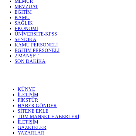
MEMUR
MEVZUAT
EĞİTİM
KAMU
SAĞLIK
EKONOMİ
ÜNİVERSİTE-KPSS
SENDİKA
KAMU PERSONELİ
EĞİTİM PERSONELİ
2.MANŞET
SON DAKİKA
KÜNYE
İLETİŞİM
FİKSTÜR
HABER GÖNDER
SİTENE EKLE
TÜM MANŞET HABERLERİ
İLETİŞİM
GAZETELER
YAZARLAR