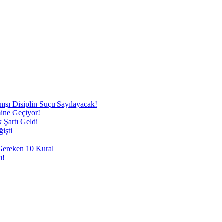
nışı Disiplin Suçu Sayılayacak!
mine Geçiyor!
 Şartı Geldi
işti
 Gereken 10 Kural
ı!