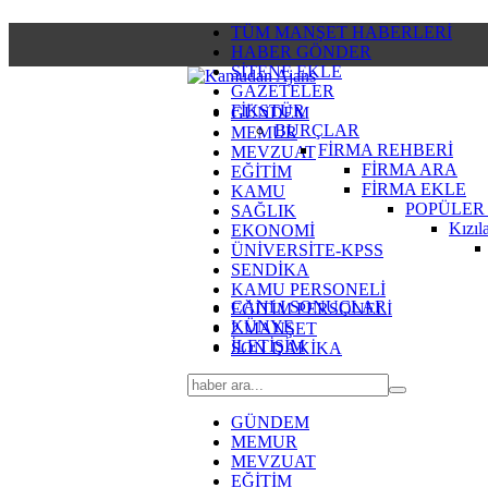
TÜM MANŞET HABERLERİ
HABER GÖNDER
SİTENE EKLE
GAZETELER
FİKSTÜR
GÜNDEM
BURÇLAR
MEMUR
FİRMA REHBERİ
MEVZUAT
FİRMA ARA
EĞİTİM
FİRMA EKLE
KAMU
POPÜLER
SAĞLIK
Kızıl
EKONOMİ
ÜNİVERSİTE-KPSS
SENDİKA
KAMU PERSONELİ
CANLI SONUÇLAR
EĞİTİM PERSONELİ
KÜNYE
2.MANŞET
İLETİŞİM
SON DAKİKA
GÜNDEM
MEMUR
MEVZUAT
EĞİTİM