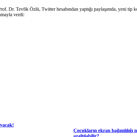
. Dr. Tevfik Özlü, Twitter hesabından yaptığı paylaşımda, yeni tip kor
amayla verdi:
ayacak!
Çocukların ekran bağımlılığı n
azaltılabilir?