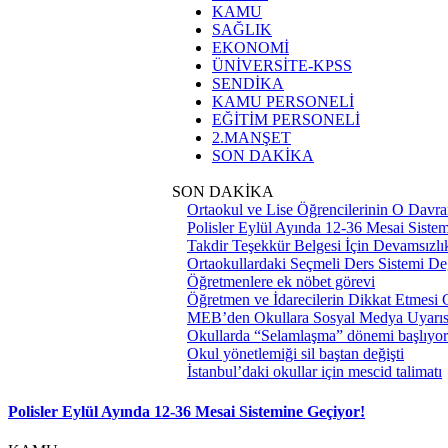
KAMU
SAĞLIK
EKONOMİ
ÜNİVERSİTE-KPSS
SENDİKA
KAMU PERSONELİ
EĞİTİM PERSONELİ
2.MANŞET
SON DAKİKA
SON DAKİKA
Ortaokul ve Lise Öğrencilerinin O Davra
Polisler Eylül Ayında 12-36 Mesai Siste
Takdir Teşekkür Belgesi İçin Devamsızlık
Ortaokullardaki Seçmeli Ders Sistemi Değ
Öğretmenlere ek nöbet görevi
Öğretmen ve İdarecilerin Dikkat Etmesi
MEB’den Okullara Sosyal Medya Uyarıs
Okullarda “Selamlaşma” dönemi başlıyor
Okul yönetlemiği sil baştan değişti
İstanbul’daki okullar için mescid talimatı
Polisler Eylül Ayında 12-36 Mesai Sistemine Geçiyor!