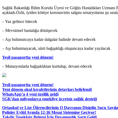
Sağlık Bakanlığı Bilim Kurulu Üyesi ve Göğüs Hastalıkları Uzmanı Prof
açıkladı.Özlü, iyiden kötüye koronavirüs salgını senaryolarını şu sıral
– Yaz gelince bitecek
– Mevsimsel hastalığa dönüşecek
– Aşı bulununcaya kadar dalgalar halinde devam edecek
– Aşı bulunmayacak, sürü bağışıklığı oluşuncaya kadar yayılacak
Yeşil pasaportta yeni dönem!
– Mutasyonlarla bağışıklıktan kurtulup, devam edecek
Yeşil pasaportta yeni dönem!
Yeni dönem okul kıyafetlerinin detayları belirlendi
WhatsApp’a 4 yeni özellik geldi
SGK’dan milyonlarca emekliye ücretsiz sağlık desteği
Ortaokul ve Lise Öğrencilerinin O Davranışı Disiplin Suçu Sayıl
Polisler Eylül Ayında 12-36 Mesai Sistemine Geçiyor!
Takdir Teşekkür Belgesi İçin Devamsızlık Şartı Geldi