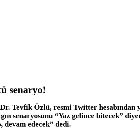
tü senaryo!
Dr. Tevfik Özlü, resmi Twitter hesabından y
salgın senaryosunu “Yaz gelince bitecek” diy
p, devam edecek” dedi.