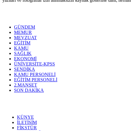
yazıları ve fotoğraflar izin alınmaksızın kaynak gösterilse dahi, her
GÜNDEM
MEMUR
MEVZUAT
EĞİTİM
KAMU
SAĞLIK
EKONOMİ
ÜNİVERSİTE-KPSS
SENDİKA
KAMU PERSONELİ
EĞİTİM PERSONELİ
2.MANŞET
SON DAKİKA
KÜNYE
İLETİŞİM
FİKSTÜR