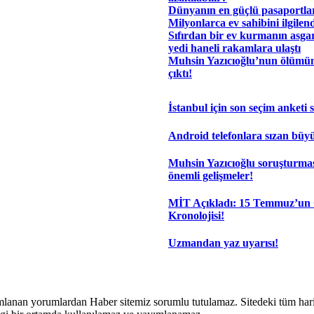
Dünyanın en güçlü pasaportları
Milyonlarca ev sahibini ilgilen
Sıfırdan bir ev kurmanın asgar
yedi haneli rakamlara ulaştı
Muhsin Yazıcıoğlu’nun ölümü
çıktı!
İstanbul için son seçim anketi 
Android telefonlara sızan büyü
Muhsin Yazıcıoğlu soruşturma
önemli gelişmeler!
MİT Açıkladı: 15 Temmuz’un 
Kronolojisi!
Uzmandan yaz uyarısı!
lanan yorumlardan Haber sitemiz sorumlu tutulamaz. Sitedeki tüm harici 