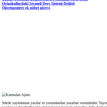
Ortaokullardaki Seçmeli Ders Sistemi Değişti
Öğretmenlere ek nöbet görevi
Sitede yayımlanan yazılar ve yorumlardan yazarları sorumludur. Yayım