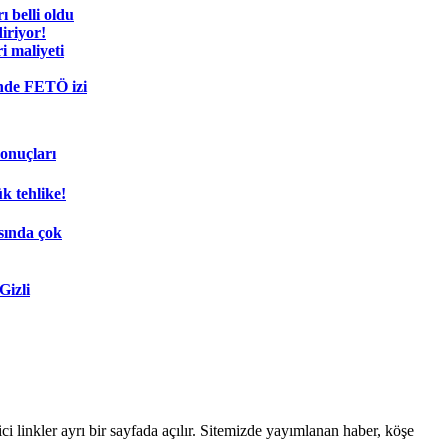
 belli oldu
diriyor!
i maliyeti
nde FETÖ izi
sonuçları
k tehlike!
sında çok
Gizli
linkler ayrı bir sayfada açılır. Sitemizde yayımlanan haber, köşe