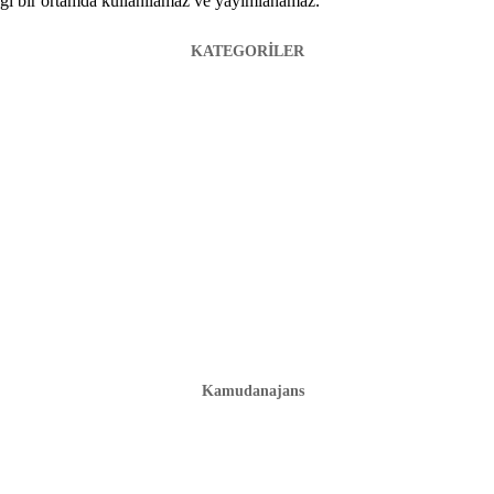
hangi bir ortamda kullanılamaz ve yayımlanamaz.
KATEGORİLER
Kamudanajans