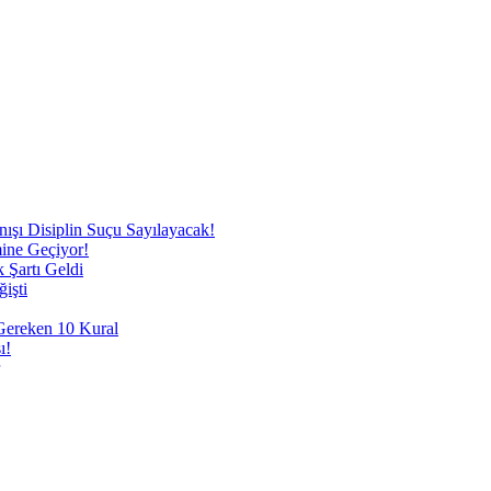
nışı Disiplin Suçu Sayılayacak!
mine Geçiyor!
 Şartı Geldi
işti
 Gereken 10 Kural
ı!