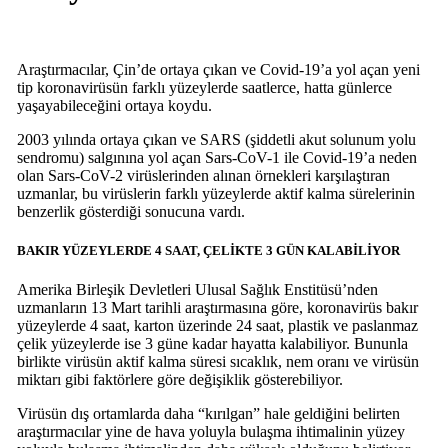
Araştırmacılar, Çin’de ortaya çıkan ve Covid-19’a yol açan yeni
tip koronavirüsün farklı yüzeylerde saatlerce, hatta günlerce
yaşayabileceğini ortaya koydu.
2003 yılında ortaya çıkan ve SARS (şiddetli akut solunum yolu
sendromu) salgınına yol açan Sars-CoV-1 ile Covid-19’a neden
olan Sars-CoV-2 virüslerinden alınan örnekleri karşılaştıran
uzmanlar, bu virüslerin farklı yüzeylerde aktif kalma sürelerinin
benzerlik gösterdiği sonucuna vardı.
BAKIR YÜZEYLERDE 4 SAAT, ÇELİKTE 3 GÜN KALABİLİYOR
Amerika Birleşik Devletleri Ulusal Sağlık Enstitüsü’nden
uzmanların 13 Mart tarihli araştırmasına göre, koronavirüs bakır
yüzeylerde 4 saat, karton üzerinde 24 saat, plastik ve paslanmaz
çelik yüzeylerde ise 3 güne kadar hayatta kalabiliyor. Bununla
birlikte virüsün aktif kalma süresi sıcaklık, nem oranı ve virüsün
miktarı gibi faktörlere göre değişiklik gösterebiliyor.
Virüsün dış ortamlarda daha “kırılgan” hale geldiğini belirten
araştırmacılar yine de hava yoluyla bulaşma ihtimalinin yüzey