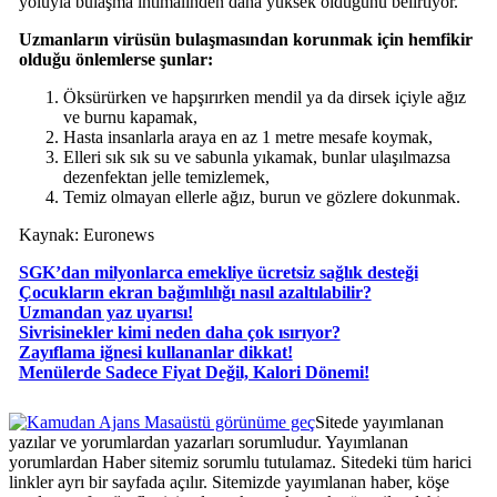
yoluyla bulaşma ihtimalinden daha yüksek olduğunu belirtiyor.
Uzmanların virüsün bulaşmasından korunmak için hemfikir
olduğu önlemlerse şunlar:
Öksürürken ve hapşırırken mendil ya da dirsek içiyle ağız
ve burnu kapamak,
Hasta insanlarla araya en az 1 metre mesafe koymak,
Elleri sık sık su ve sabunla yıkamak, bunlar ulaşılmazsa
dezenfektan jelle temizlemek,
Temiz olmayan ellerle ağız, burun ve gözlere dokunmak.
Kaynak: Euronews
SGK’dan milyonlarca emekliye ücretsiz sağlık desteği
Çocukların ekran bağımlılığı nasıl azaltılabilir?
Uzmandan yaz uyarısı!
Sivrisinekler kimi neden daha çok ısırıyor?
Zayıflama iğnesi kullananlar dikkat!
​Menülerde Sadece Fiyat Değil, Kalori Dönemi!
Masaüstü görünüme geç
Sitede yayımlanan
yazılar ve yorumlardan yazarları sorumludur. Yayımlanan
yorumlardan Haber sitemiz sorumlu tutulamaz. Sitedeki tüm harici
linkler ayrı bir sayfada açılır. Sitemizde yayımlanan haber, köşe