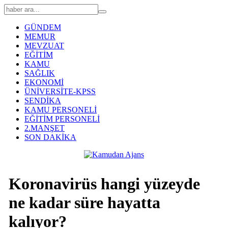
GÜNDEM
MEMUR
MEVZUAT
EĞİTİM
KAMU
SAĞLIK
EKONOMİ
ÜNİVERSİTE-KPSS
SENDİKA
KAMU PERSONELİ
EĞİTİM PERSONELİ
2.MANŞET
SON DAKİKA
Koronavirüs hangi yüzeyde
ne kadar süre hayatta
kalıyor?