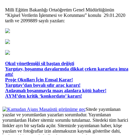
Milli Eğitim Bakanlığı Ortaöğretim Genel Müdürlüğünün
“Kişisel Verilerin İşlenmesi ve Korunması” konulu 29.01.2020
tarih ve 2099889 sayılı yazıları:
Okul yönetlemiği sil baştan değişti
Yargıtay, boşanma davalarında dikkat çeken kararlara imza
attı!
Proje Okulları İçin Emsal Karar!
Yargıtay’dan boyalı sıfır araç kararı!
Anlaşmalı boşanmayla maaş alanlara kötü haber!
AYM’den kritik ‘konkordato’ kararı!
Masaüstü görünüme geç
Sitede yayımlanan
yazılar ve yorumlardan yazarları sorumludur. Yayımlanan
yorumlardan Haber sitemiz sorumlu tutulamaz. Sitedeki tüm harici
linkler ayrı bir sayfada açılır. Sitemizde yayımlanan haber, köşe
yazıları ve fotoğraflar izin alınmaksızın kaynak gösterilse dahi,