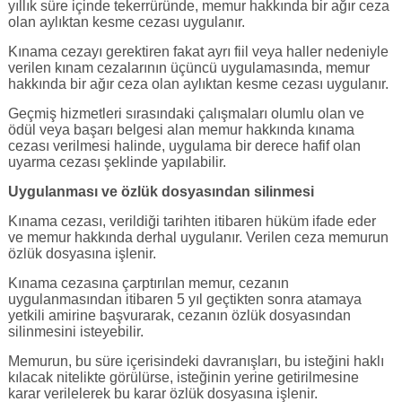
yıllık süre içinde tekerrüründe, memur hakkında bir ağır ceza
olan aylıktan kesme cezası uygulanır.
Kınama cezayı gerektiren fakat ayrı fiil veya haller nedeniyle
verilen kınam cezalarının üçüncü uygulamasında, memur
hakkında bir ağır ceza olan aylıktan kesme cezası uygulanır.
Geçmiş hizmetleri sırasındaki çalışmaları olumlu olan ve
ödül veya başarı belgesi alan memur hakkında kınama
cezası verilmesi halinde, uygulama bir derece hafif olan
uyarma cezası şeklinde yapılabilir.
Uygulanması ve özlük dosyasından silinmesi
Kınama cezası, verildiği tarihten itibaren hüküm ifade eder
ve memur hakkında derhal uygulanır. Verilen ceza memurun
özlük dosyasına işlenir.
Kınama cezasına çarptırılan memur, cezanın
uygulanmasından itibaren 5 yıl geçtikten sonra atamaya
yetkili amirine başvurarak, cezanın özlük dosyasından
silinmesini isteyebilir.
Memurun, bu süre içerisindeki davranışları, bu isteğini haklı
kılacak nitelikte görülürse, isteğinin yerine getirilmesine
karar verilelerek bu karar özlük dosyasına işlenir.