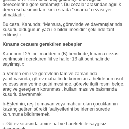
derecelerine göre sıralamıştır. Bu cezalar arasından ağırlık
derecesi bakımından ikinci sırada “kınama” cezası yer
almaktadır.
Bu ceza, Kanunda; “Memura, görevinde ve davranışlarında
kusurlu olduğunun yazı ile bildirilmesidir.” şeklinde tarif
edilmiştir.
Kınama cezasını gerektiren sebepler
Kanunun 125 inci maddenin (B) bendinde, kınama cezası
verilmesini gerektiren fiil ve haller 13 alt bent halinde
sayılmıştır:
a-Verilen emir ve görevlerin tam ve zamanında
yapılmasında, görev mahallinde kurumlarca belirlenen usul
ve esasların yerine getirilmesinde, görevle ilgili resmi belge,
araç ve gereçlerin korunması, kullanılması ve bakımında
kusurlu davranmak,
b-Eşlerinin, reşit olmayan veya mahcur olan çocuklarının
kazanç getiren sürekli faaliyetlerini belirlenen sürede
kurumuna bildirmemek,
c-Görev sırasında amire hal ve hareketi ile saygısız
davranmak,