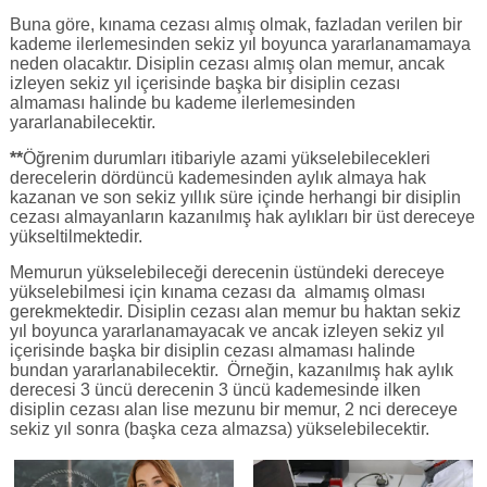
Buna göre, kınama cezası almış olmak, fazladan verilen bir
kademe ilerlemesinden sekiz yıl boyunca yararlanamamaya
neden olacaktır. Disiplin cezası almış olan memur, ancak
izleyen sekiz yıl içerisinde başka bir disiplin cezası
almaması halinde bu kademe ilerlemesinden
yararlanabilecektir.
**
Öğrenim durumları itibariyle azami yükselebilecekleri
derecelerin dördüncü kademesinden aylık almaya hak
kazanan ve son sekiz yıllık süre içinde herhangi bir disiplin
cezası almayanların kazanılmış hak aylıkları bir üst dereceye
yükseltilmektedir.
Memurun yükselebileceği derecenin üstündeki dereceye
yükselebilmesi için kınama cezası da almamış olması
gerekmektedir. Disiplin cezası alan memur bu haktan sekiz
yıl boyunca yararlanamayacak ve ancak izleyen sekiz yıl
içerisinde başka bir disiplin cezası almaması halinde
bundan yararlanabilecektir. Örneğin, kazanılmış hak aylık
derecesi 3 üncü derecenin 3 üncü kademesinde ilken
disiplin cezası alan lise mezunu bir memur, 2 nci dereceye
sekiz yıl sonra (başka ceza almazsa) yükselebilecektir.