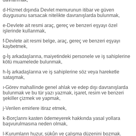
d-Hizmet dışında Devlet memurunun itibar ve güven
duygusunu sarsacak nitelikte davranışlarda bulunmak,
e-Devlete ait resmi araç, gereç ve benzeri eşyayı özel
işlerinde kullanmak,
f-Devlete ait resmi belge, araç, gereç ve benzeri eşyayı
kaybetmek,
g-İş arkadaşlarına, maiyetindeki personele ve iş sahiplerine
kötü muamelede bulunmak,
h-İş arkadaşlarına ve iş sahiplerine söz veya hareketle
sataşmak,
ı-Görev mahallinde genel ahlak ve edep dışı davranışlarda
bulunmak ve bu tür yazı yazmak, işaret, resim ve benzeri
şekiller çizmek ve yapmak,
j-Verilen emirlere itiraz etmek,
k-Borçlarını kasten ödemeyerek hakkında yasal yollara
başvurulmasına neden olmak,
l-Kurumların huzur, sükûn ve çalışma düzenini bozmak.