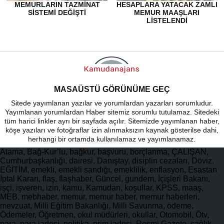
MEMURLARIN TAZMINAT
HESAPLARA YATACAK ZAMLI
SISTEMI DEĞIŞTI
MEMUR MAAŞLARI
LISTELENDI
MASAÜSTÜ GÖRÜNÜME GEÇ
Sitede yayımlanan yazılar ve yorumlardan yazarları sorumludur.
Yayımlanan yorumlardan Haber sitemiz sorumlu tutulamaz. Sitedeki
tüm harici linkler ayrı bir sayfada açılır. Sitemizde yayımlanan haber,
köşe yazıları ve fotoğraflar izin alınmaksızın kaynak gösterilse dahi,
herhangi bir ortamda kullanılamaz ve yayımlanamaz.
Atama, Bağ-Kur’lu, bağkur, başvuru, borçlanma, ÇALIŞAN,
Cumhurbaşkanlığı, dairesi, Danıştay, disiplin cezaları, Döviz,
EĞİTİM, emekli, emekli sandığı, emeklilik, enflasyon, Esastan
İptal Kararı, flaş, flaşhaber, Güncel, gundem, İçişleri Bakanı,
işçi, işveren, izin, kamu, Kamudan, koşullar, KPSS, maaş,
MEB, mebhaber, memur, memur haber, memur haberleri,
mevzuat, Milli Eğitim Bakanlığı, Milli Savunma, ödeme,
Ödemeler, Öğretmen, okul müdürleri, okullar, Otomobil, Ötv,
para, para iadesi, politika, prim iadesi, Resmi Gazete, sağlık,