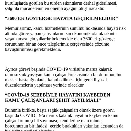
kuruluşlarda görülen bu türden sıkıntıların derhal giderilmesi,
salgınla mücadelenin en önemli ayağını oluşturacaktır.
“3600 EK GÖSTERGE HAYATA GEÇİRİLMELİDİR”
Memurlarımız, kamu hizmetlerinin sunumu noktasında hayati risk
altında görev yapan çalışanlarımızın ekonomik olarak sıkıntı
yaşamaması için yıllardır beklemekte olan 3600 ek gösterge
sorununun bir an önce taleplerimiz çerçevesinde çözüme
kavuşturulması gerekmektedir.
Ayrıca görevi başında COVID-19 virüsüne maruz kalarak
olumsuzluk yaşayan kamu çalışanları açısından bu durumun bir
meslek hastalığı olarak kabul edilmesi için gerekli yasal
düzenlemelerin yapılması yerinde olacaktır.
“COVİD-19 SEBEBİYLE HAYATINI KAYBEDEN
KAMU ÇALIŞANLARI ŞEHİT SAYILMALI”
Bununla birlikte, başta sağlık çalışanları olmak üzere görevi
başında COVİD-19’a maruz kalarak hayatını kaybeden kamu
çalışanlarının şehit sayılması, kendilerine olan minnet
borcumuzun bir ifadesi, geride bıraktıkları yakınları açısından da