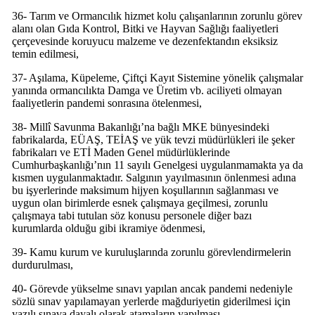
36- Tarım ve Ormancılık hizmet kolu çalışanlarının zorunlu görev
alanı olan Gıda Kontrol, Bitki ve Hayvan Sağlığı faaliyetleri
çerçevesinde koruyucu malzeme ve dezenfektandın eksiksiz
temin edilmesi,
37- Aşılama, Küpeleme, Çiftçi Kayıt Sistemine yönelik çalışmalar
yanında ormancılıkta Damga ve Üretim vb. aciliyeti olmayan
faaliyetlerin pandemi sonrasına ötelenmesi,
38- Millî Savunma Bakanlığı’na bağlı MKE bünyesindeki
fabrikalarda, EÜAŞ, TEİAŞ ve yük tevzi müdürlükleri ile şeker
fabrikaları ve ETİ Maden Genel müdürlüklerinde
Cumhurbaşkanlığı’nın 11 sayılı Genelgesi uygulanmamakta ya da
kısmen uygulanmaktadır. Salgının yayılmasının önlenmesi adına
bu işyerlerinde maksimum hijyen koşullarının sağlanması ve
uygun olan birimlerde esnek çalışmaya geçilmesi, zorunlu
çalışmaya tabi tutulan söz konusu personele diğer bazı
kurumlarda olduğu gibi ikramiye ödenmesi,
39- Kamu kurum ve kuruluşlarında zorunlu görevlendirmelerin
durdurulması,
40- Görevde yükselme sınavı yapılan ancak pandemi nedeniyle
sözlü sınav yapılamayan yerlerde mağduriyetin giderilmesi için
yazılı sınava dayalı olarak atamaların yapılması,