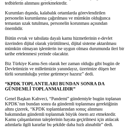
tedbirlerin alınması gerekmektedir.
Kurumları dışında, kalabalık ortamlarda görevlendirilen
personelin kurumlarına çağırılması ve mümkün olduğunca
temastan uzak tutulması, personelin korunması açısından
önemlidir.
Bütün evrak ve tahsilata dayalı kamu hizmetlerinin e-devlet
üzerinden dijital olarak yürütülmesi, dijital sisteme aktarılması
mümkün olmayan işlemlerin ise uygun olması durumunda ileri bir
tarihe ertelenmesi yerinde olacaktır.
Biz Türkiye Kamu-Sen olarak her zaman olduğu gibi bugün de
Devletimizin ve milletimizin yanındayız, üzerimize düşen her
türlü sorumluluğu yerine getirmeye hazırız” dedi.
“KPDK TOPLANTILARI BUNDAN SONRA DA
GÜNDEMLİ TOPLANMALIDIR”
Genel Başkan Kahveci, “Pandemi” gündemiyle bugün toplanan
KPDK’nın bundan sonra da gündemli toplanması gerektiğinin
altını çizerek, “KPDK toplantılarından sonuç alınması
bakımından gündemli toplanmak büyük önem arz etmektedir.
Kamu çalışanlarının taleplerinin hayata geçirilmesi için atılacak
adımlarla ilgili kararlar bu şekilde daha hızlı alınabilir” dedi.