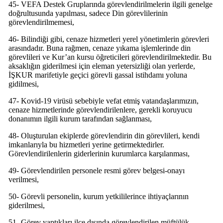
45- VEFA Destek Gruplarında görevlendirilmelerin ilgili genelge
doğrultusunda yapılması, sadece Din görevlilerinin
görevlendirilmemesi,
46- Bilindiği gibi, cenaze hizmetleri yerel yönetimlerin görevleri
arasındadır. Buna rağmen, cenaze yıkama işlemlerinde din
görevlileri ve Kur’an kursu öğreticileri görevlendirilmektedir. Bu
aksaklığın giderilmesi için eleman yetersizliği olan yerlerde,
İŞKUR marifetiyle geçici görevli gassal istihdamı yoluna
gidilmesi,
47- Kovid-19 virüsü sebebiyle vefat etmiş vatandaşlarımızın,
cenaze hizmetlerinde görevlendirilenlere, gerekli koruyucu
donanımın ilgili kurum tarafından sağlanması,
48- Oluşturulan ekiplerde görevlendirin din görevlileri, kendi
imkanlarıyla bu hizmetleri yerine getirmektedirler.
Görevlendirilenlerin giderlerinin kurumlarca karşılanması,
49- Görevlendirilen personele resmi görev belgesi-onayı
verilmesi,
50- Görevli personelin, kurum yetkililerince ihtiyaçlarının
giderilmesi,
51- Görev yaptıkları ilçe dışında görevlendirilen müftülük