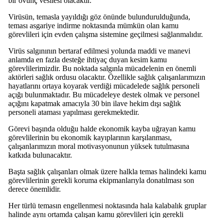
bir övünç vesilesi olacaktır.
Virüsün, temasla yayıldığı göz önünde bulundurulduğunda,
teması asgariye indirme noktasında mümkün olan kamu
görevlileri için evden çalışma sistemine geçilmesi sağlanmalıdır.
Virüs salgınının bertaraf edilmesi yolunda maddi ve manevi
anlamda en fazla desteğe ihtiyaç duyan kesim kamu
görevlilerimizdir. Bu noktada salgınla mücadelenin en önemli
aktörleri sağlık ordusu olacaktır. Özellikle sağlık çalışanlarımızın
hayatlarını ortaya koyarak verdiği mücadelede sağlık personeli
açığı bulunmaktadır. Bu mücadeleye destek olmak ve personel
açığını kapatmak amacıyla 30 bin ilave hekim dışı sağlık
personeli ataması yapılması gerekmektedir.
Görevi başında olduğu halde ekonomik kayba uğrayan kamu
görevlilerinin bu ekonomik kayıplarının karşılanması,
çalışanlarımızın moral motivasyonunun yüksek tutulmasına
katkıda bulunacaktır.
Başta sağlık çalışanları olmak üzere halkla temas halindeki kamu
görevlilerinin gerekli koruma ekipmanlarıyla donatılması son
derece önemlidir.
Her türlü temasın engellenmesi noktasında hala kalabalık gruplar
halinde aynı ortamda çalışan kamu görevlileri için gerekli