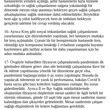
hastanelerin yeniden açıldığı, şehir hastanelerin hızla hizmete
sokulduğu ve sağlık çalışanlarının salgına yakalandığı bir
dönemde mezun olup atanmayı bekleyen geçen sağlık çalışanı
arkadaşlarımız sağlık sistemine dahil edilmelidirler. Böylelikle
hem ağır iş yükü hafifleyecek hem de istihdam bekleyen
gençlerin talebine bir cevap verilmiş olacaktır.
16- Ayrıca Kreş gibi sosyal imkanlardan sağlık çalışanlarının
yararlanması için düzenlemeler yapılmalı, her hastaneye mutlaka
bir kreş açılmalıdır. Çorum’da bir hemşiremizin hastanede kreş
olmadığı için komşusuna bıraktığı 2 evladının yangında hayatını
kaybetmesi gibi tarifsiz acıların bir daha yaşanmaması için bu
adım mutlaka atılmalıdır.
17- Övgüyle bahsedilen filyasyon çalışmalarında pandeminin ilk
gününden itibaren görev alan aile hekimliği çalışanlarına ilave bir
ek ödeme yapılmasına yönelik bir düzenleme geçte olsa,
pandeminin başlangıcından 6 ay sonra yapılmıştır. Burada da
yapılacak ödemenin ne yazık ki performansa, bakılan Covid’li
hasta sayısı gibi bazı kriterlere bağlanması yanlıştır. Bu sorun
giderilmelidir. Ayrıca İl ve İlçe Sağlık müdürlüklerinde
oluşturulan filyasyon ekiplerinin mesai saatleri ile ilgili belirli bir
sürenin olmaması, günde 10 saati bile aşan mesai saatlerine maruz
kalındığına dair şikayetler gelmektedir. Mesai saatlerinin çalışan
sağlığı düşünülerek bir kritere bağlanması gereklidir.