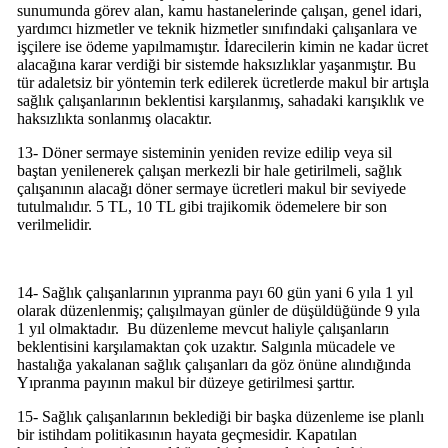
sunumunda görev alan, kamu hastanelerinde çalışan, genel idari,
yardımcı hizmetler ve teknik hizmetler sınıfındaki çalışanlara ve
işçilere ise ödeme yapılmamıştır. İdarecilerin kimin ne kadar ücret
alacağına karar verdiği bir sistemde haksızlıklar yaşanmıştır. Bu
tür adaletsiz bir yöntemin terk edilerek ücretlerde makul bir artışla
sağlık çalışanlarının beklentisi karşılanmış, sahadaki karışıklık ve
haksızlıkta sonlanmış olacaktır.
13- Döner sermaye sisteminin yeniden revize edilip veya sil
baştan yenilenerek çalışan merkezli bir hale getirilmeli, sağlık
çalışanının alacağı döner sermaye ücretleri makul bir seviyede
tutulmalıdır. 5 TL, 10 TL gibi trajikomik ödemelere bir son
verilmelidir.
14- Sağlık çalışanlarının yıpranma payı 60 gün yani 6 yıla 1 yıl
olarak düzenlenmiş; çalışılmayan günler de düşüldüğünde 9 yıla
1 yıl olmaktadır. Bu düzenleme mevcut haliyle çalışanların
beklentisini karşılamaktan çok uzaktır. Salgınla mücadele ve
hastalığa yakalanan sağlık çalışanları da göz önüne alındığında
Yıpranma payının makul bir düzeye getirilmesi şarttır.
15- Sağlık çalışanlarının beklediği bir başka düzenleme ise planlı
bir istihdam politikasının hayata geçmesidir. Kapatılan