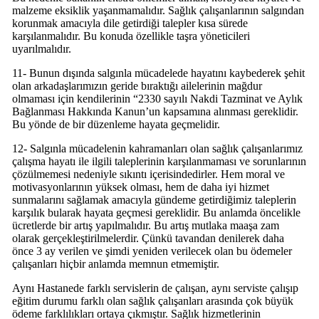
malzeme eksiklik yaşanmamalıdır. Sağlık çalışanlarının salgından
korunmak amacıyla dile getirdiği talepler kısa sürede
karşılanmalıdır. Bu konuda özellikle taşra yöneticileri
uyarılmalıdır.
11- Bunun dışında salgınla mücadelede hayatını kaybederek şehit
olan arkadaşlarımızın geride bıraktığı ailelerinin mağdur
olmaması için kendilerinin “2330 sayılı Nakdi Tazminat ve Aylık
Bağlanması Hakkında Kanun’un kapsamına alınması gereklidir.
Bu yönde de bir düzenleme hayata geçmelidir.
12- Salgınla mücadelenin kahramanları olan sağlık çalışanlarımız
çalışma hayatı ile ilgili taleplerinin karşılanmaması ve sorunlarının
çözülmemesi nedeniyle sıkıntı içerisindedirler. Hem moral ve
motivasyonlarının yüksek olması, hem de daha iyi hizmet
sunmalarını sağlamak amacıyla gündeme getirdiğimiz taleplerin
karşılık bularak hayata geçmesi gereklidir. Bu anlamda öncelikle
ücretlerde bir artış yapılmalıdır. Bu artış mutlaka maaşa zam
olarak gerçekleştirilmelerdir. Çünkü tavandan denilerek daha
önce 3 ay verilen ve şimdi yeniden verilecek olan bu ödemeler
çalışanları hiçbir anlamda memnun etmemiştir.
Aynı Hastanede farklı servislerin de çalışan, aynı serviste çalışıp
eğitim durumu farklı olan sağlık çalışanları arasında çok büyük
ödeme farklılıkları ortaya çıkmıştır. Sağlık hizmetlerinin