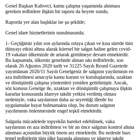
Genel Başkan Kahveci, kamu çalışma yaşamında alınması
gereken tedbirlere ilişkin bir raporu da heyete sundu.
Raporda yer alan başlıklar ise şu şekilde;
Genel idare hizmetlerinin sunulmasında;
1- Geçtiğimiz yılın son aylarında ortaya çıkan ve kısa sürede tüm
dünyayı etkisi altına alarak küresel bir salgın haline gelen covid-
19 vakaları ülkemizde de artarak görülmeye devam etmektedir.
Bu kapsamda, ülkemiz genelinde alınan sıkı tedbirlerde, son
olarak 26 Ağustos 2020 tarih ve 31225 Sayılı Resmî Gazetede
yayımlanan 2020/11 Sayılı Genelgeniz ile salgının yayılımının en
aza indirilmesi amacıyla kamu kurum ve kuruluşlarında, uzaktan
ve dönüşümlü çalışma yöntemleri yeniden getirilmiştir. Ancak,
söz konusu Genelge ile, uzaktan ve dönüşümlü çalışmaya ilişkin
kararlar konusunda idareye takdir yetkisi verilmiş olması
nedeniyle, vaka sayılarının daha az seyrettiği illerde bu
uygulamalar hayat bulmamakta olup, bu durum salgının
yayılımının önlenmesinde engel teşkil etmektedir.
Salgınla mücadelede topyekûn hareket edebilmek, vaka
sayılarının en aza indirilmesi ve bir an önce salgının kontrol altına
alınması açısından büyük önem arz etmektedir. Bu nedenle bazı
temel tedbirlerin tüm ülke bazında alınması ve idareye takdir