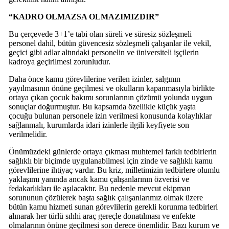
“KADRO OLMAZSA OLMAZIMIZDIR”
Bu çerçevede 3+1’e tabi olan süreli ve süresiz sözleşmeli
personel dahil, bütün güvencesiz sözleşmeli çalışanlar ile vekil,
geçici gibi adlar altındaki personelin ve üniversiteli işçilerin
kadroya geçirilmesi zorunludur.
Daha önce kamu görevlilerine verilen izinler, salgının
yayılmasının önüne geçilmesi ve okulların kapanmasıyla birlikte
ortaya çıkan çocuk bakımı sorunlarının çözümü yolunda uygun
sonuçlar doğurmuştur. Bu kapsamda özellikle küçük yaşta
çocuğu bulunan personele izin verilmesi konusunda kolaylıklar
sağlanmalı, kurumlarda idari izinlerle ilgili keyfiyete son
verilmelidir.
Önümüzdeki günlerde ortaya çıkması muhtemel farklı tedbirlerin
sağlıklı bir biçimde uygulanabilmesi için zinde ve sağlıklı kamu
görevlilerine ihtiyaç vardır. Bu kriz, milletimizin tedbirlere olumlu
yaklaşımı yanında ancak kamu çalışanlarının özverisi ve
fedakarlıkları ile aşılacaktır. Bu nedenle mevcut ekipman
sorununun çözülerek başta sağlık çalışanlarımız olmak üzere
bütün kamu hizmeti sunan görevlilerin gerekli korunma tedbirleri
alınarak her türlü sıhhi araç gereçle donatılması ve enfekte
olmalarının önüne geçilmesi son derece önemlidir. Bazı kurum ve