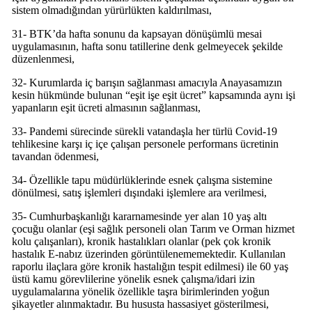
sistem olmadığından yürürlükten kaldırılması,
31- BTK’da hafta sonunu da kapsayan dönüşümlü mesai
uygulamasının, hafta sonu tatillerine denk gelmeyecek şekilde
düzenlenmesi,
32- Kurumlarda iç barışın sağlanması amacıyla Anayasamızın
kesin hükmünde bulunan “eşit işe eşit ücret” kapsamında aynı işi
yapanların eşit ücreti almasının sağlanması,
33- Pandemi sürecinde sürekli vatandaşla her türlü Covid-19
tehlikesine karşı iç içe çalışan personele performans ücretinin
tavandan ödenmesi,
34- Özellikle tapu müdürlüklerinde esnek çalışma sistemine
dönülmesi, satış işlemleri dışındaki işlemlere ara verilmesi,
35- Cumhurbaşkanlığı kararnamesinde yer alan 10 yaş altı
çocuğu olanlar (eşi sağlık personeli olan Tarım ve Orman hizmet
kolu çalışanları), kronik hastalıkları olanlar (pek çok kronik
hastalık E-nabız üzerinden görüntülenememektedir. Kullanılan
raporlu ilaçlara göre kronik hastalığın tespit edilmesi) ile 60 yaş
üstü kamu görevlilerine yönelik esnek çalışma/idari izin
uygulamalarına yönelik özellikle taşra birimlerinden yoğun
şikayetler alınmaktadır. Bu hususta hassasiyet gösterilmesi,