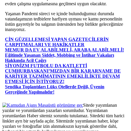
evden çalışma uygulamasına geçilmesi uygun olacaktır.
Yaşanan Pandemi süreci ve içinde bulunduğumuz durumda
vatandaşımızın tedbirlere harfiyen uyması ve kamu personelinin
üstün gayretiyle bu salgının üstesinden hep birlikte geleceğimize
inanıyoruz.
ÇİN GÜZELLEMESİ YAPAN GAZETECİLERİN
ÇARPITMALARI VE HAKİKATLER
MEMUR DA EV ALABİLMELİ, ARABA ALABİLMELİ!
Eğitimde Yaşanan Şiddet, Mobbing ve İntihar Vakaları
Hakkında Acil Çağrı
SİYONİZM FUTBOLU DA KATLETTİ
CUMHURBAŞKANI’MIZDAN BİR KARARNAME DE
KARİYER TAZMİMATININ EMEKLİLİKTE DEVAM
ETMESİ İÇİN İSTİYORUZ!
Sendika Toplantıları Lüks Otellerde Değil, Üyenin
Gerçeğinde Yapılmalıdır!
Masaüstü görünüme geç
Sitede yayımlanan
yazılar ve yorumlardan yazarları sorumludur. Yayımlanan
yorumlardan Haber sitemiz sorumlu tutulamaz. Sitedeki tüm harici
linkler ayrı bir sayfada açılır. Sitemizde yayımlanan haber, köşe
yazıları ve fotoğraflar izin alınmaksızın kaynak gösterilse dahi,