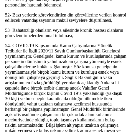
personeline harcırah ödenmesi,
52- Bazı yerlerde görevlendirilen din görevlilerine verilen kontrol
edilecek vatandaş sayısının makul seviyelere düşürülmesi,
53- Rahatsızlığı olanların veya ailesinde kronik hastası olanların
görevlendirmelerden muaf tutulması,
54- COVID-19 Kapsamında Kamu Çalışanlarına Yönelik
Tedbirler ile İlgili 2020/11 Sayılı Cumhurbaşkanlığı Genelgesi
yayınlanmıştır. Genelgede; kamu kurum ve kuruluşlarında çalışan
personelin dönüşümlü yahut uzaktan çalışma yöntemiyle esnek
çalışabilmelerine imkân sağlanmıştır. Söz konusu genelgenin
yayımlanmasıyla birçok kamu kurum ve kuruluşu esnek veya
dönüşümlü çalışmaya geçmiştir. Sağlık Bakanlığının vaka
artışlarının en fazla görüldüğü yer olarak açıkladığı Ankara ili
çapında ilave birçok tedbir alınmış ancak Vakıflar Genel
Müdürlüğünde birçok kişinin Covid-19’a yakalandığı (yaklaşık
30 kişi) ve bu sebeple karantinada olduğu bilinmekte iken
dönüşümlü yahut uzaktan çalışmaya geçilmesi hususunda
herhangi bir çalışma yapılmamıştır. Genel Müdürlük birimlerinde
açık ofis usulünde çalışanların birçok ortak alanı kullanma
mecburiyetinde olduğu, toplu taşımayı kullanmalarını bulaş
riskini arttırmaktadır. Bilgi işlem alt yapısı uzaktan çalışmaya
imkân vermesi ve bulaş riskini azaltmak adıma esnek mesai ve