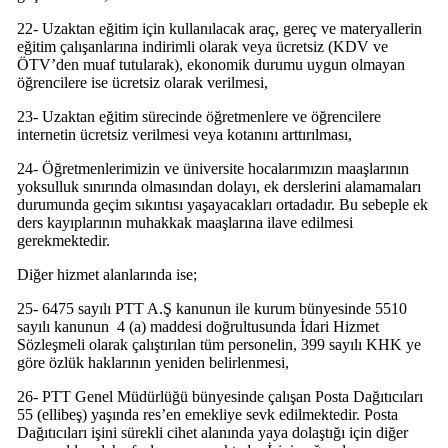
22- Uzaktan eğitim için kullanılacak araç, gereç ve materyallerin
eğitim çalışanlarına indirimli olarak veya ücretsiz (KDV ve
ÖTV’den muaf tutularak), ekonomik durumu uygun olmayan
öğrencilere ise ücretsiz olarak verilmesi,
23- Uzaktan eğitim sürecinde öğretmenlere ve öğrencilere
internetin ücretsiz verilmesi veya kotanını arttırılması,
24- Öğretmenlerimizin ve üniversite hocalarımızın maaşlarının
yoksulluk sınırında olmasından dolayı, ek derslerini alamamaları
durumunda geçim sıkıntısı yaşayacakları ortadadır. Bu sebeple ek
ders kayıplarının muhakkak maaşlarına ilave edilmesi
gerekmektedir.
Diğer hizmet alanlarında ise;
25- 6475 sayılı PTT A.Ş kanunun ile kurum bünyesinde 5510
sayılı kanunun 4 (a) maddesi doğrultusunda İdari Hizmet
Sözleşmeli olarak çalıştırılan tüm personelin, 399 sayılı KHK ye
göre özlük haklarının yeniden belirlenmesi,
26- PTT Genel Müdürlüğü bünyesinde çalışan Posta Dağıtıcıları
55 (ellibeş) yaşında res’en emekliye sevk edilmektedir. Posta
Dağıtıcıları işini sürekli cihet alanında yaya dolaştığı için diğer