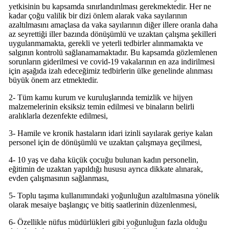
yetkisinin bu kapsamda sınırlandırılması gerekmektedir. Her ne
kadar çoğu valilik bir dizi önlem alarak vaka sayılarının
azaltılmasını amaçlasa da vaka sayılarının diğer illere oranla daha
az seyrettiği iller bazında dönüşümlü ve uzaktan çalışma şekilleri
uygulanmamakta, gerekli ve yeterli tedbirler alınmamakta ve
salgının kontrolü sağlanamamaktadır. Bu kapsamda gözlemlenen
sorunların giderilmesi ve covid-19 vakalarının en aza indirilmesi
için aşağıda izah edeceğimiz tedbirlerin ülke genelinde alınması
büyük önem arz etmektedir.
2- Tüm kamu kurum ve kuruluşlarında temizlik ve hijyen
malzemelerinin eksiksiz temin edilmesi ve binaların belirli
aralıklarla dezenfekte edilmesi,
3- Hamile ve kronik hastaların idari izinli sayılarak geriye kalan
personel için de dönüşümlü ve uzaktan çalışmaya geçilmesi,
4- 10 yaş ve daha küçük çocuğu bulunan kadın personelin,
eğitimin de uzaktan yapıldığı hususu ayrıca dikkate alınarak,
evden çalışmasının sağlanması,
5- Toplu taşıma kullanımındaki yoğunluğun azaltılmasına yönelik
olarak mesaiye başlangıç ve bitiş saatlerinin düzenlenmesi,
6- Özellikle nüfus müdürlükleri gibi yoğunluğun fazla olduğu