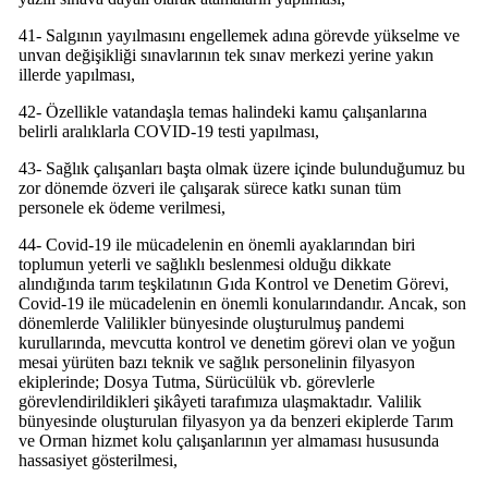
41- Salgının yayılmasını engellemek adına görevde yükselme ve
unvan değişikliği sınavlarının tek sınav merkezi yerine yakın
illerde yapılması,
42- Özellikle vatandaşla temas halindeki kamu çalışanlarına
belirli aralıklarla COVID-19 testi yapılması,
43- Sağlık çalışanları başta olmak üzere içinde bulunduğumuz bu
zor dönemde özveri ile çalışarak sürece katkı sunan tüm
personele ek ödeme verilmesi,
44- Covid-19 ile mücadelenin en önemli ayaklarından biri
toplumun yeterli ve sağlıklı beslenmesi olduğu dikkate
alındığında tarım teşkilatının Gıda Kontrol ve Denetim Görevi,
Covid-19 ile mücadelenin en önemli konularındandır. Ancak, son
dönemlerde Valilikler bünyesinde oluşturulmuş pandemi
kurullarında, mevcutta kontrol ve denetim görevi olan ve yoğun
mesai yürüten bazı teknik ve sağlık personelinin filyasyon
ekiplerinde; Dosya Tutma, Sürücülük vb. görevlerle
görevlendirildikleri şikâyeti tarafımıza ulaşmaktadır. Valilik
bünyesinde oluşturulan filyasyon ya da benzeri ekiplerde Tarım
ve Orman hizmet kolu çalışanlarının yer almaması hususunda
hassasiyet gösterilmesi,