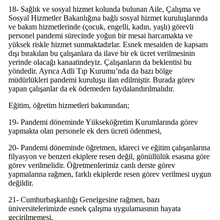
18- Sağlık ve sosyal hizmet kolunda bulunan Aile, Çalışma ve
Sosyal Hizmetler Bakanlığına bağlı sosyal hizmet kuruluşlarında
ve bakım hizmetlerinde (çocuk, engelli, kadın, yaşlı) görevli
personel pandemi sürecinde yoğun bir mesai harcamakta ve
yüksek riskle hizmet sunmaktadırlar. Esnek mesaiden de kapsam
dışı bırakılan bu çalışanlara da ilave bir ek ücret verilmesinin
yerinde olacağı kanaatindeyiz. Çalışanların da beklentisi bu
yöndedir. Ayrıca Adli Tıp Kurumu’nda da bazı bölge
müdürlükleri pandemi kuruluşu ilan edilmiştir. Burada görev
yapan çalışanlar da ek ödemeden faydalandırılmalıdır.
Eğitim, öğretim hizmetleri bakımından;
19- Pandemi döneminde Yükseköğretim Kurumlarında görev
yapmakta olan personele ek ders ücreti ödenmesi,
20- Pandemi döneminde öğretmen, idareci ve eğitim çalışanlarına
filyasyon ve benzeri ekiplere resen değil, gönüllülük esasına göre
görev verilmelidir. Öğretmenlerimiz canlı derste görev
yapmalarına rağmen, farklı ekiplerde resen görev verilmesi uygun
değildir.
21- Cumhurbaşkanlığı Genelgesine rağmen, bazı
üniversitelerimizde esnek çalışma uygulamasının hayata
geçirilmemesi,