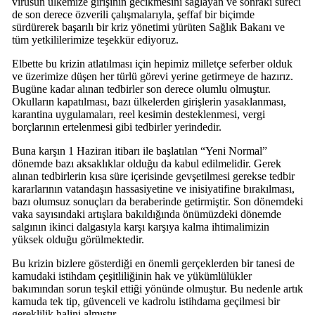
virüsün ülkemize girişinin gecikmesini sağlayan ve sonraki süreci
de son derece özverili çalışmalarıyla, şeffaf bir biçimde
sürdürerek başarılı bir kriz yönetimi yürüten Sağlık Bakanı ve
tüm yetkililerimize teşekkür ediyoruz.
Elbette bu krizin atlatılması için hepimiz milletçe seferber olduk
ve üzerimize düşen her türlü görevi yerine getirmeye de hazırız.
Bugüne kadar alınan tedbirler son derece olumlu olmuştur.
Okulların kapatılması, bazı ülkelerden girişlerin yasaklanması,
karantina uygulamaları, reel kesimin desteklenmesi, vergi
borçlarının ertelenmesi gibi tedbirler yerindedir.
Buna karşın 1 Haziran itibarı ile başlatılan “Yeni Normal”
dönemde bazı aksaklıklar olduğu da kabul edilmelidir. Gerek
alınan tedbirlerin kısa süre içerisinde gevşetilmesi gerekse tedbir
kararlarının vatandaşın hassasiyetine ve inisiyatifine bırakılması,
bazı olumsuz sonuçları da beraberinde getirmiştir. Son dönemdeki
vaka sayısındaki artışlara bakıldığında önümüzdeki dönemde
salgının ikinci dalgasıyla karşı karşıya kalma ihtimalimizin
yüksek olduğu görülmektedir.
Bu krizin bizlere gösterdiği en önemli gerçeklerden bir tanesi de
kamudaki istihdam çeşitliliğinin hak ve yükümlülükler
bakımından sorun teşkil ettiği yönünde olmuştur. Bu nedenle artık
kamuda tek tip, güvenceli ve kadrolu istihdama geçilmesi bir
gereklilik halini almıştır.