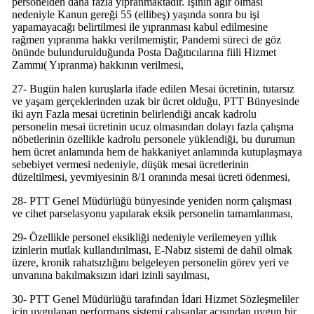
personelden daha fazla yıpranmaktadır. İşinin ağır olması
nedeniyle Kanun gereği 55 (ellibeş) yaşında sonra bu işi
yapamayacağı belirtilmesi ile yıpranması kabul edilmesine
rağmen yıpranma hakkı verilmemiştir, Pandemi süreci de göz
önünde bulundurulduğunda Posta Dağıtıcılarına fiili Hizmet
Zammı( Yıpranma) hakkının verilmesi,
27- Bugün halen kuruşlarla ifade edilen Mesai ücretinin, tutarsız
ve yaşam gerçeklerinden uzak bir ücret olduğu, PTT Bünyesinde
iki ayrı Fazla mesai ücretinin belirlendiği ancak kadrolu
personelin mesai ücretinin ucuz olmasından dolayı fazla çalışma
nöbetlerinin özellikle kadrolu personele yüklendiği, bu durumun
hem ücret anlamında hem de hakkaniyet anlamında kutuplaşmaya
sebebiyet vermesi nedeniyle, düşük mesai ücretlerinin
düzeltilmesi, yevmiyesinin 8/1 oranında mesai ücreti ödenmesi,
28- PTT Genel Müdürlüğü bünyesinde yeniden norm çalışması
ve cihet parselasyonu yapılarak eksik personelin tamamlanması,
29- Özellikle personel eksikliği nedeniyle verilemeyen yıllık
izinlerin mutlak kullandırılması, E-Nabız sistemi de dahil olmak
üzere, kronik rahatsızlığını belgeleyen personelin görev yeri ve
unvanına bakılmaksızın idari izinli sayılması,
30- PTT Genel Müdürlüğü tarafından İdari Hizmet Sözleşmeliler
için uygulanan performans sistemi çalışanlar açısından uygun bir