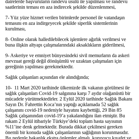
dairelerde başvuruların randevu usulü ile yapılması ve randevu
saatlerinin teması en aza indirecek şekilde düzenlenmesi,
7- Yüz yüze hizmet verilen birimlerde personel ile vatandaşın
temasını en aza indirgeyecek şekilde siperlik sistemlerinin
kurulması,
8- Online olarak halledilebilecek işlemlere ağırlık verilmesi ve
buna ilişkin altyapı çalışmalarındaki aksaklıkların giderilmesi,
9- Askeriye ve emniyet bünyesindeki sivil memurların da askeri
mevzuat gereği değil dönüşümlü ve uzaktan çalışmaları için
gereğinin yapılması gerekmektedir.
Sağlık çalışanları açısından ele alındığında;
10- 11 Mart 2020 tarihinde ülkemizde ilk vakanın görülmesi ile
sağlık çalışanları Covid-19 salgınına karşı 7 aydır olağanüstü bir
mücadele yürütmektedirler. 2 Eylül 2020 tarihinde Sağlık Bakanı
Sayın Dr. Fahrettin Koca’nın yaptığı açıklamada 52 sağlık
çalışanını covid-19 nedeniyle hayatını kaybettiği, 29 Bin 85
Sağlık çalışanından covid-19’a yakalandığını ilan etmiştir. Bu
rakam 2 Eylül itibariyle Türkiye’deki toplam hasta sayısının
%11’ine denk gelmektedir. Burada dikkat çekilmesi gereken
önemli bir konuda sağlık çalışanlarının sağlığının korunmasıdır.
Bu nedenle bakanlık ekstra önlemler almalı, koruyucu kıyafet ve