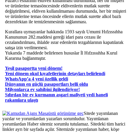
Pazarcı esnafının eldiven kullanması durumunda, her bir müşteri
ve ürünlerine temasöncesinde eldivenlerin mutlak surette
değiştirilmesi, eldiven kullanılmaması durumunda, her bir müşteri
ve ürünlerine temas öncesinde ellerin mutlak surette alkol bazlı
dezenfektan ile temizlenmesinin sağlanması.
Kurallara uymayanlar hakkında 1593 sayılı Umumi Hıfzıssıhha
Kanununun 282.maddesi gereği idari para cezası ile
cezalandırılması, ihlalde ısrar edenlerin tezgahlarının kapatılarak
satışa izin verilmemesi.
Yukarıda 7 maddede belirlenen hususlar İl Hıfzıssıhha Kurul
Kararına bağlanmıştır.
Yeşil pasaportta yeni dönem!
Yeni dönem okul kıyafetlerinin detayları belirlendi
WhatsApp’a 4 yeni özellik geldi
Dünyanın en güçlü pasaportları belli oldu
Milyonlarca ev sahibini ilgilendiriyor!
Sıfırdan bir ev kurmanın asgari maliyeti yedi haneli
rakamlara ulaştı
Masaüstü görünüme geç
Sitede yayımlanan
yazılar ve yorumlardan yazarları sorumludur. Yayımlanan
yorumlardan Haber sitemiz sorumlu tutulamaz. Sitedeki tüm harici
linkler ayrı bir sayfada açılır. Sitemizde yayımlanan haber, köşe