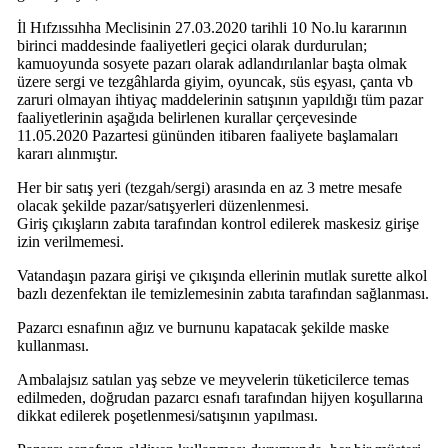
İl Hıfzıssıhha Meclisinin 27.03.2020 tarihli 10 No.lu kararının
birinci maddesinde faaliyetleri geçici olarak durdurulan;
kamuoyunda sosyete pazarı olarak adlandırılanlar başta olmak
üzere sergi ve tezgâhlarda giyim, oyuncak, süs eşyası, çanta vb
zaruri olmayan ihtiyaç maddelerinin satışının yapıldığı tüm pazar
faaliyetlerinin aşağıda belirlenen kurallar çerçevesinde
11.05.2020 Pazartesi gününden itibaren faaliyete başlamaları
kararı alınmıştır.
Her bir satış yeri (tezgah/sergi) arasında en az 3 metre mesafe
olacak şekilde pazar/satışyerleri düzenlenmesi.
Giriş çıkışların zabıta tarafından kontrol edilerek maskesiz girişe
izin verilmemesi.
Vatandaşın pazara girişi ve çıkışında ellerinin mutlak surette alkol
bazlı dezenfektan ile temizlemesinin zabıta tarafından sağlanması.
Pazarcı esnafının ağız ve burnunu kapatacak şekilde maske
kullanması.
Ambalajsız satılan yaş sebze ve meyvelerin tüketicilerce temas
edilmeden, doğrudan pazarcı esnafı tarafından hijyen koşullarına
dikkat edilerek poşetlenmesi/satışının yapılması.