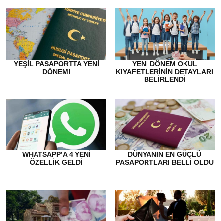
YEŞIL PASAPORTTA YENI
YENI DÖNEM OKUL
DÖNEM!
KIYAFETLERININ DETAYLARI
BELIRLENDI
WHATSAPP’A 4 YENI
DÜNYANIN EN GÜÇLÜ
ÖZELLIK GELDI
PASAPORTLARI BELLI OLDU