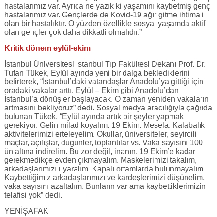
hastalarımız var. Ayrıca ne yazık ki yaşamını kaybetmiş genç
hastalarımız var. Gençlerde de Kovid-19 ağır gitme ihtimali
olan bir hastalıktır. O yüzden özellikle sosyal yaşamda aktif
olan gençler çok daha dikkatli olmalıdır.”
Kritik dönem eylül-ekim
İstanbul Üniversitesi İstanbul Tıp Fakültesi Dekanı Prof. Dr.
Tufan Tükek, Eylül ayında yeni bir dalga beklediklerini
belirterek, “İstanbul’daki vatandaşlar Anadolu’ya gittiği için
oradaki vakalar arttı. Eylül – Ekim gibi Anadolu’dan
İstanbul’a dönüşler başlayacak. O zaman yeniden vakaların
artmasını bekliyoruz” dedi. Sosyal medya aracılığıyla çağrıda
bulunan Tükek, “Eylül ayında artık bir şeyler yapmak
gerekiyor. Gelin milad koyalım. 19 Ekim. Mesela. Kalabalık
aktivitelerimizi erteleyelim. Okullar, üniversiteler, seyircili
maçlar, açılışlar, düğünler, toplantılar vs. Vaka sayısını 100
ün altına indirelim. Bu zor değil, inanın. 19 Ekim’e kadar
gerekmedikçe evden çıkmayalım. Maskelerimizi takalım,
arkadaşlarımızı uyaralım. Kapalı ortamlarda bulunmayalım.
Kaybettiğimiz arkadaşlarımızı ve kardeşlerimizi düşünelim,
vaka sayısını azaltalım. Bunların var ama kaybettiklerimizin
telafisi yok” dedi.
YENİŞAFAK