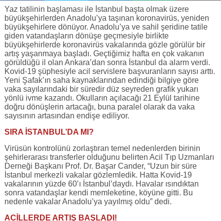
Yaz tatilinin başlaması ile İstanbul başta olmak üzere
büyükşehirlerden Anadolu’ya taşınan koronavirüs, yeniden
büyükşehirlere dönüyor. Anadolu’ya ve sahil şeridine tatile
giden vatandaşların dönüşe geçmesiyle birlikte
büyükşehirlerde koronavirüs vakalarında gözle görülür bir
artış yaşanmaya başladı. Geçtiğimiz hafta en çok vakanın
görüldüğü il olan Ankara’dan sonra İstanbul da alarm verdi.
Kovid-19 şüphesiyle acil servislere başvuranların sayısı arttı.
Yeni Şafak’ın saha kaynaklarından edindiği bilgiye göre
vaka sayılarındaki bir süredir düz seyreden grafik yukarı
yönlü ivme kazandı. Okulların açılacağı 21 Eylül tarihine
doğru dönüşlerin artacağı, buna paralel olarak da vaka
sayısının artasından endişe ediliyor.
SIRA İSTANBUL’DA MI?
Virüsün kontrolünü zorlaştıran temel nedenlerden birinin
şehirlerarası transferler olduğunu belirten Acil Tıp Uzmanları
Derneği Başkanı Prof. Dr. Başar Cander, “Uzun bir süre
İstanbul merkezli vakalar gözlemledik. Hatta Kovid-19
vakalarının yüzde 60’ı İstanbul’daydı. Havalar ısındıktan
sonra vatandaşlar kendi memleketine, köyüne gitti. Bu
nedenle vakalar Anadolu’ya yayılmış oldu” dedi.
ACİLLERDE ARTIŞ BAŞLADI!