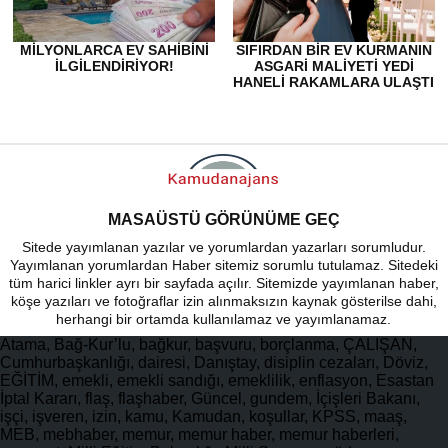
MILYONLARCA EV SAHIBINI
SIFIRDAN BIR EV KURMANIN
ILGILENDIRIYOR!
ASGARI MALIYETI YEDI
HANELI RAKAMLARA ULAŞTI
MASAÜSTÜ GÖRÜNÜME GEÇ
Sitede yayımlanan yazılar ve yorumlardan yazarları sorumludur.
Yayımlanan yorumlardan Haber sitemiz sorumlu tutulamaz. Sitedeki
tüm harici linkler ayrı bir sayfada açılır. Sitemizde yayımlanan haber,
köşe yazıları ve fotoğraflar izin alınmaksızın kaynak gösterilse dahi,
herhangi bir ortamda kullanılamaz ve yayımlanamaz.
Atama, Bağ-Kur’lu, bağkur, başvuru, borçlanma, ÇALIŞAN,
Cumhurbaşkanlığı, dairesi, Danıştay, disiplin cezaları, Döviz,
EĞİTİM, emekli, emekli sandığı, emeklilik, enflasyon, Esastan
İptal Kararı, flaş, flaşhaber, Güncel, gundem, İçişleri Bakanı,
işçi, işveren, izin, kamu, Kamudan, koşullar, KPSS, maaş,
MEB, mebhaber, memur, memur haber, memur haberleri,