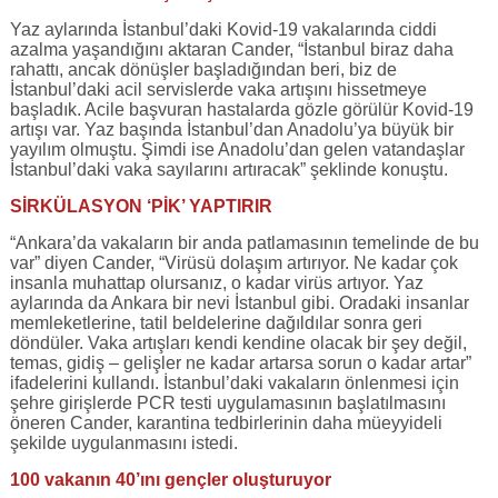
Yaz aylarında İstanbul’daki Kovid-19 vakalarında ciddi
azalma yaşandığını aktaran Cander, “İstanbul biraz daha
rahattı, ancak dönüşler başladığından beri, biz de
İstanbul’daki acil servislerde vaka artışını hissetmeye
başladık. Acile başvuran hastalarda gözle görülür Kovid-19
artışı var. Yaz başında İstanbul’dan Anadolu’ya büyük bir
yayılım olmuştu. Şimdi ise Anadolu’dan gelen vatandaşlar
İstanbul’daki vaka sayılarını artıracak” şeklinde konuştu.
SİRKÜLASYON ‘PİK’ YAPTIRIR
“Ankara’da vakaların bir anda patlamasının temelinde de bu
var” diyen Cander, “Virüsü dolaşım artırıyor. Ne kadar çok
insanla muhattap olursanız, o kadar virüs artıyor. Yaz
aylarında da Ankara bir nevi İstanbul gibi. Oradaki insanlar
memleketlerine, tatil beldelerine dağıldılar sonra geri
döndüler. Vaka artışları kendi kendine olacak bir şey değil,
temas, gidiş – gelişler ne kadar artarsa sorun o kadar artar”
ifadelerini kullandı. İstanbul’daki vakaların önlenmesi için
şehre girişlerde PCR testi uygulamasının başlatılmasını
öneren Cander, karantina tedbirlerinin daha müeyyideli
şekilde uygulanmasını istedi.
100 vakanın 40’ını gençler oluşturuyor