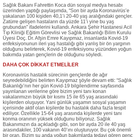
Sağlık Bakanı Fahrettin Koca dün sosyal medya hesabı
üzerinden yaptığı paylaşımda, “Son bir ayda Koronavirüs’e
yakalanan 100 kişiden 40,1’i 20-40 yaş aralığındaki gençler.
Zatürre gelişen hastaların da yüzde 11’i yine bu yaş
grubundan” ifadelerini kullandı. Ankara Şehir Hastanesi Acil
Tıp Kliniği Eğitim Görevlisi ve Sağlık Bakanlığı Bilim Kurulu
Üyesi Doç. Dr. Afşin Emre Kayıpmaz, insanlarda Kovid-19
enfeksiyonunun ileri yaş hastalığı gibi yanlış bir ön yargının
olduğunu belirterek, Kovid-19 enfeksiyonu yüzünden yoğun
bakımda yatan gençlerin de olduğunu söyledi.
DAHA ÇOK DİKKAT ETMELİLER
Koronavirüs hastalık sürecinin gençlerde de ağır
seyredebildiğini belirten Kayıpmaz şöyle devam etti: “Sağlık
Bakanlığı’nın her gün Kovid-19 bilgilendirme sayfasında
yayınlanan verilerine göre bizim yeni tanı konan
vakalarımızın büyük bir kısmı 15 ile 65 yaş arasındaki
kişilerden oluşuyor. Yani günlük yaşamın sosyal yaşamın
içerisinde aktif olan kişilerde bu hastalık daha fazla tespit
ediliyor. Özellikle 15-64 yaş arasında kişilerde yeni tanı
konma oranının yüksek olduğunu biliyoruz. Sağlık
Bakanımızın da açıkladığı gibi, son bir ayda 20 ile 40 yaş
arasındakiler, 100 vakanın 40’ını oluşturuyor. Bu çok önemli
bir oran. Bizim şu anda yoğun bakımlarda tedavi gören genç