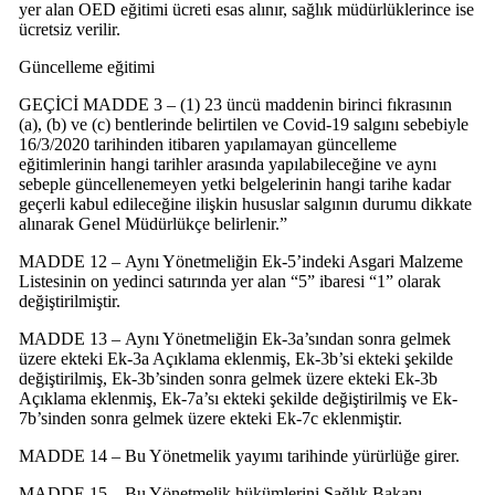
yer alan OED eğitimi ücreti esas alınır, sağlık müdürlüklerince ise
ücretsiz verilir.
Güncelleme eğitimi
GEÇİCİ MADDE 3 – (1) 23 üncü maddenin birinci fıkrasının
(a), (b) ve (c) bentlerinde belirtilen ve Covid-19 salgını sebebiyle
16/3/2020 tarihinden itibaren yapılamayan güncelleme
eğitimlerinin hangi tarihler arasında yapılabileceğine ve aynı
sebeple güncellenemeyen yetki belgelerinin hangi tarihe kadar
geçerli kabul edileceğine ilişkin hususlar salgının durumu dikkate
alınarak Genel Müdürlükçe belirlenir.”
MADDE 12 – Aynı Yönetmeliğin Ek-5’indeki Asgari Malzeme
Listesinin on yedinci satırında yer alan “5” ibaresi “1” olarak
değiştirilmiştir.
MADDE 13 – Aynı Yönetmeliğin Ek-3a’sından sonra gelmek
üzere ekteki Ek-3a Açıklama eklenmiş, Ek-3b’si ekteki şekilde
değiştirilmiş, Ek-3b’sinden sonra gelmek üzere ekteki Ek-3b
Açıklama eklenmiş, Ek-7a’sı ekteki şekilde değiştirilmiş ve Ek-
7b’sinden sonra gelmek üzere ekteki Ek-7c eklenmiştir.
MADDE 14 – Bu Yönetmelik yayımı tarihinde yürürlüğe girer.
MADDE 15 – Bu Yönetmelik hükümlerini Sağlık Bakanı