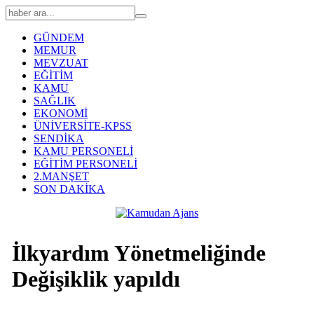
GÜNDEM
MEMUR
MEVZUAT
EĞİTİM
KAMU
SAĞLIK
EKONOMİ
ÜNİVERSİTE-KPSS
SENDİKA
KAMU PERSONELİ
EĞİTİM PERSONELİ
2.MANŞET
SON DAKİKA
İlkyardım Yönetmeliğinde
Değişiklik yapıldı