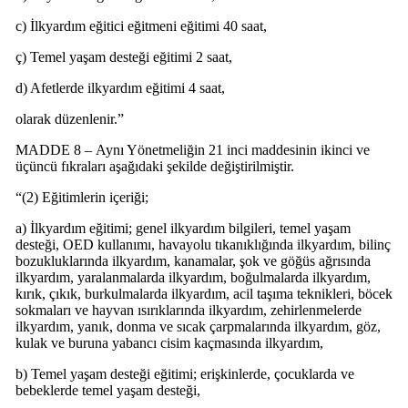
c) İlkyardım eğitici eğitmeni eğitimi 40 saat,
ç) Temel yaşam desteği eğitimi 2 saat,
d) Afetlerde ilkyardım eğitimi 4 saat,
olarak düzenlenir.”
MADDE 8 – Aynı Yönetmeliğin 21 inci maddesinin ikinci ve
üçüncü fıkraları aşağıdaki şekilde değiştirilmiştir.
“(2) Eğitimlerin içeriği;
a) İlkyardım eğitimi; genel ilkyardım bilgileri, temel yaşam
desteği, OED kullanımı, havayolu tıkanıklığında ilkyardım, bilinç
bozukluklarında ilkyardım, kanamalar, şok ve göğüs ağrısında
ilkyardım, yaralanmalarda ilkyardım, boğulmalarda ilkyardım,
kırık, çıkık, burkulmalarda ilkyardım, acil taşıma teknikleri, böcek
sokmaları ve hayvan ısırıklarında ilkyardım, zehirlenmelerde
ilkyardım, yanık, donma ve sıcak çarpmalarında ilkyardım, göz,
kulak ve buruna yabancı cisim kaçmasında ilkyardım,
b) Temel yaşam desteği eğitimi; erişkinlerde, çocuklarda ve
bebeklerde temel yaşam desteği,