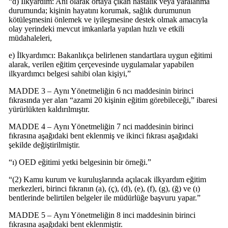
“d) İlkyardım: Ani olarak ortaya çıkan hastalık veya yaralanma
durumunda; kişinin hayatını korumak, sağlık durumunun
kötüleşmesini önlemek ve iyileşmesine destek olmak amacıyla
olay yerindeki mevcut imkanlarla yapılan hızlı ve etkili
müdahaleleri,
e) İlkyardımcı: Bakanlıkça belirlenen standartlara uygun eğitimi
alarak, verilen eğitim çerçevesinde uygulamalar yapabilen
ilkyardımcı belgesi sahibi olan kişiyi,”
MADDE 3 – Aynı Yönetmeliğin 6 ncı maddesinin birinci
fıkrasında yer alan “azami 20 kişinin eğitim görebileceği,” ibaresi
yürürlükten kaldırılmıştır.
MADDE 4 – Aynı Yönetmeliğin 7 nci maddesinin birinci
fıkrasına aşağıdaki bent eklenmiş ve ikinci fıkrası aşağıdaki
şekilde değiştirilmiştir.
“ı) OED eğitimi yetki belgesinin bir örneği.”
“(2) Kamu kurum ve kuruluşlarında açılacak ilkyardım eğitim
merkezleri, birinci fıkranın (a), (ç), (d), (e), (f), (g), (ğ) ve (ı)
bentlerinde belirtilen belgeler ile müdürlüğe başvuru yapar.”
MADDE 5 – Aynı Yönetmeliğin 8 inci maddesinin birinci
fıkrasına aşağıdaki bent eklenmiştir.