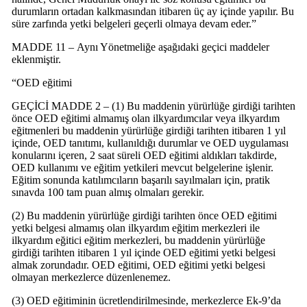
durumların ortadan kalkmasından itibaren üç ay içinde yapılır. Bu
süre zarfında yetki belgeleri geçerli olmaya devam eder.”
MADDE 11 – Aynı Yönetmeliğe aşağıdaki geçici maddeler
eklenmiştir.
“OED eğitimi
GEÇİCİ MADDE 2 – (1) Bu maddenin yürürlüğe girdiği tarihten
önce OED eğitimi almamış olan ilkyardımcılar veya ilkyardım
eğitmenleri bu maddenin yürürlüğe girdiği tarihten itibaren 1 yıl
içinde, OED tanıtımı, kullanıldığı durumlar ve OED uygulaması
konularını içeren, 2 saat süreli OED eğitimi aldıkları takdirde,
OED kullanımı ve eğitim yetkileri mevcut belgelerine işlenir.
Eğitim sonunda katılımcıların başarılı sayılmaları için, pratik
sınavda 100 tam puan almış olmaları gerekir.
(2) Bu maddenin yürürlüğe girdiği tarihten önce OED eğitimi
yetki belgesi almamış olan ilkyardım eğitim merkezleri ile
ilkyardım eğitici eğitim merkezleri, bu maddenin yürürlüğe
girdiği tarihten itibaren 1 yıl içinde OED eğitimi yetki belgesi
almak zorundadır. OED eğitimi, OED eğitimi yetki belgesi
olmayan merkezlerce düzenlenemez.
(3) OED eğitiminin ücretlendirilmesinde, merkezlerce Ek-9’da