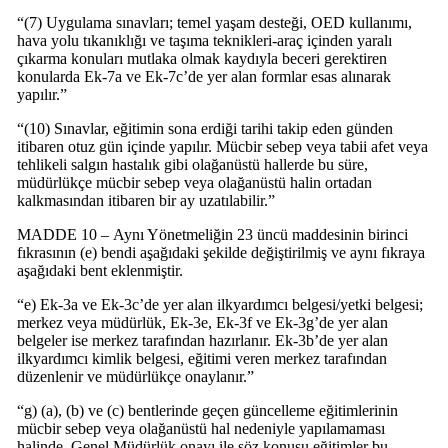
“(7) Uygulama sınavları; temel yaşam desteği, OED kullanımı,
hava yolu tıkanıklığı ve taşıma teknikleri-araç içinden yaralı
çıkarma konuları mutlaka olmak kaydıyla beceri gerektiren
konularda Ek-7a ve Ek-7c’de yer alan formlar esas alınarak
yapılır.”
“(10) Sınavlar, eğitimin sona erdiği tarihi takip eden günden
itibaren otuz gün içinde yapılır. Mücbir sebep veya tabii afet veya
tehlikeli salgın hastalık gibi olağanüstü hallerde bu süre,
müdürlükçe mücbir sebep veya olağanüstü halin ortadan
kalkmasından itibaren bir ay uzatılabilir.”
MADDE 10 – Aynı Yönetmeliğin 23 üncü maddesinin birinci
fıkrasının (e) bendi aşağıdaki şekilde değiştirilmiş ve aynı fıkraya
aşağıdaki bent eklenmiştir.
“e) Ek-3a ve Ek-3c’de yer alan ilkyardımcı belgesi/yetki belgesi;
merkez veya müdürlük, Ek-3e, Ek-3f ve Ek-3g’de yer alan
belgeler ise merkez tarafından hazırlanır. Ek-3b’de yer alan
ilkyardımcı kimlik belgesi, eğitimi veren merkez tarafından
düzenlenir ve müdürlükçe onaylanır.”
“g) (a), (b) ve (c) bentlerinde geçen güncelleme eğitimlerinin
mücbir sebep veya olağanüstü hal nedeniyle yapılamaması
halinde, Genel Müdürlük onayı ile söz konusu eğitimler bu