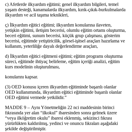
c) Afetlerde ilkyardım eğitimi; genel ilkyardım bilgileri, temel
yaşam desteği, kanamalarda ilkyardım, kırık-çıkık-burkulmalarda
ilkyardım ve acil taşıma teknikleri,
ç) İlkyardım eğitici eğitimi; ilkyardım konularına ilaveten,
yetişkin eğitimi, iletişim becerisi, olumlu eğitim ortamı oluşturma,
beceri eğitimi, sunum becerisi, küçük grup çalışması, gösterim
becerisi, eğitimde yetiştiricilik, görsel-işitsel araçları hazırlama ve
kullanım, yeterliliğe dayalı değerlendirme araçları,
d) İlkyardım eğitici eğitmeni eğitimi; eğitim programı oluşturma
süreci, eğitimde ihtiyaç belirleme, eğitim içeriği analizi, eğitim
kurs modelinin oluşturulması,
konularını kapsar.
(3) OED konusu içeren ilkyardım eğitiminde başarılı olanlar
OED kullanımında, ilkyardım eğitici eğitiminde başarılı olanlar
OED eğitimi vermede yetkilidir.”
MADDE 9 – Aynı Yönetmeliğin 22 nci maddesinin birinci
fıkrasında yer alan “ilkokul” ibaresinden sonra gelmek üzere
“veya ilköğretim okulu” ibaresi eklenmiş, sekizinci fıkrası
yürürlükten kaldırılmış, yedinci ve onuncu fıkraları aşağıdaki
şekilde değiştirilmiştir.