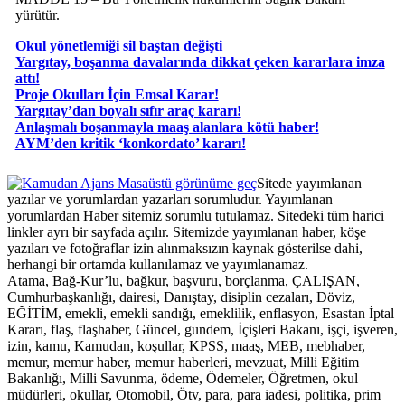
yürütür.
Okul yönetlemiği sil baştan değişti
Yargıtay, boşanma davalarında dikkat çeken kararlara imza
attı!
Proje Okulları İçin Emsal Karar!
Yargıtay’dan boyalı sıfır araç kararı!
Anlaşmalı boşanmayla maaş alanlara kötü haber!
AYM’den kritik ‘konkordato’ kararı!
Masaüstü görünüme geç
Sitede yayımlanan
yazılar ve yorumlardan yazarları sorumludur. Yayımlanan
yorumlardan Haber sitemiz sorumlu tutulamaz. Sitedeki tüm harici
linkler ayrı bir sayfada açılır. Sitemizde yayımlanan haber, köşe
yazıları ve fotoğraflar izin alınmaksızın kaynak gösterilse dahi,
herhangi bir ortamda kullanılamaz ve yayımlanamaz.
Atama, Bağ-Kur’lu, bağkur, başvuru, borçlanma, ÇALIŞAN,
Cumhurbaşkanlığı, dairesi, Danıştay, disiplin cezaları, Döviz,
EĞİTİM, emekli, emekli sandığı, emeklilik, enflasyon, Esastan İptal
Kararı, flaş, flaşhaber, Güncel, gundem, İçişleri Bakanı, işçi, işveren,
izin, kamu, Kamudan, koşullar, KPSS, maaş, MEB, mebhaber,
memur, memur haber, memur haberleri, mevzuat, Milli Eğitim
Bakanlığı, Milli Savunma, ödeme, Ödemeler, Öğretmen, okul
müdürleri, okullar, Otomobil, Ötv, para, para iadesi, politika, prim