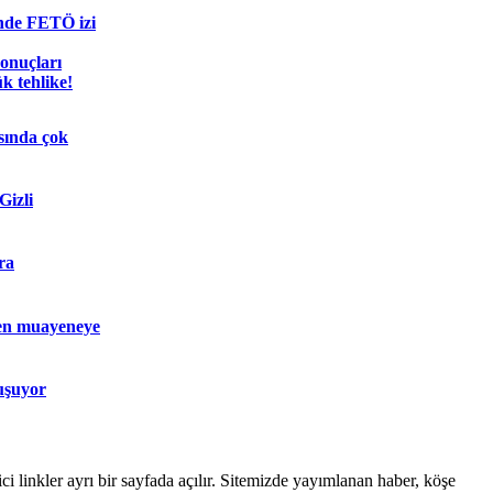
nde FETÖ izi
sonuçları
k tehlike!
sında çok
Gizli
ra
en muayeneye
uşuyor
linkler ayrı bir sayfada açılır. Sitemizde yayımlanan haber, köşe