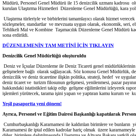
Müdürü, Personel Genel Müdürü ile 15 denizcilik uzmanı kadrosu o
kurulan Ulaştırma Hizmetleri Düzenleme Genel Müdürlüğü, kara yolu ve 
Ulaştırma türleriyle ve birbirlerini tamamlayıcı olarak hizmet verecek
sözleşmeler, standartlar ve mevzuata uygun olarak, ekonomik, seri, el
Tehlikeli Mal ve Kombine Taşımacılık Düzenleme Genel Müdürü kadrol
sona erdirildi.
DÜZENLEMENİN TAM METİNİ İÇİN TIKLAYIN
Denizcilik Genel Müdürlüğü oluşturuldu
Deniz ve İçsular Düzenleme ile Deniz Ticareti genel müdürlüklerinin y
gelişmelere bağlı olarak sağlayacak. Söz konusu Genel Müdürlük, deni
denizcilik ve deniz ticaretine ilişkin politika, strateji, hedef ve uyg
deniz ticaret ve turizm filosunun gelişmesi, yenilenmesi, pazar payının 
hakkındaki istatistikleri takip edip gelişme eğilimlerini izleyerek rap
işlemleri yürütecek, tarama işini yapan ve yaptıran kamu kurum ve kuru
Yeşil pasaportta yeni dönem!
Ayrıca, Personel ve Eğitim Dairesi Başkanlığı kapatılarak Per
Cumhurbaşkanlığı Kararnamesi ile kaldırılan birimlere ve bunların yöne
Kararnamesi ile iptal edilen kadrolar hariç olmak üzere kararnameyle 
diğer birimlere dağıtılmasında Ulaştırma ve Altyapı Bakanı yetkili ol