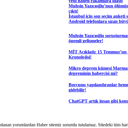
yedi haneli rakamlara ulaştı
Muhsin Yazıcıoğlu’nun ölümü
çıktı!
İstanbul için son seçim anketi 
Android telefonlara sızan büyü
Muhsin Yazıcıoğlu soruşturma
önemli gelişmeler!
MİT Açıkladı: 15 Temmuz’un 
Kronolojisi!
Mikro deprem kümesi Marma
depreminin habercisi mi?
Borcunu yapılandıranlar hem
gidebilir!
ChatGPT artık insan gibi kon
lanan yorumlardan Haber sitemiz sorumlu tutulamaz. Sitedeki tüm harici 