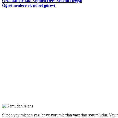
Ortaokullardaki Seçmeli Ders Sistemi Değişti
Öğretmenlere ek nöbet görevi
Sitede yayımlanan yazılar ve yorumlardan yazarları sorumludur. Yayım