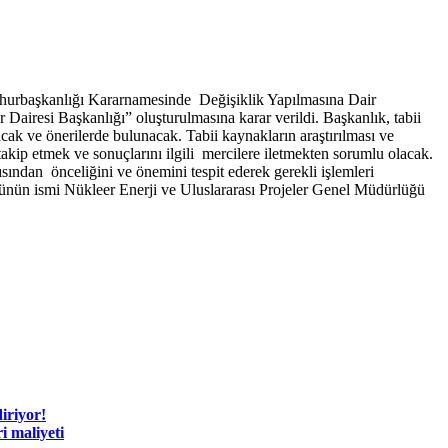
hurbaşkanlığı Kararnamesinde Değişiklik Yapılmasına Dair
iresi Başkanlığı” oluşturulmasına karar verildi. Başkanlık, tabii
acak ve önerilerde bulunacak. Tabii kaynakların araştırılması ve
 takip etmek ve sonuçlarını ilgili mercilere iletmekten sorumlu olacak.
ısından önceliğini ve önemini tespit ederek gerekli işlemleri
ünün ismi Nükleer Enerji ve Uluslararası Projeler Genel Müdürlüğü
diriyor!
i maliyeti