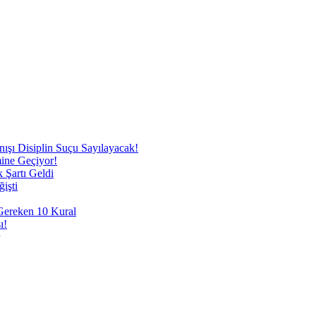
nışı Disiplin Suçu Sayılayacak!
mine Geçiyor!
 Şartı Geldi
işti
 Gereken 10 Kural
ı!