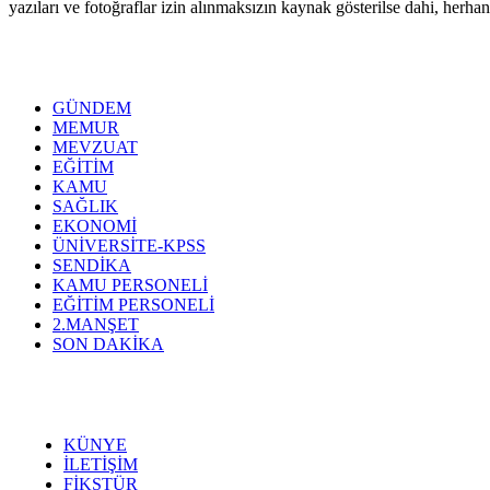
yazıları ve fotoğraflar izin alınmaksızın kaynak gösterilse dahi, her
GÜNDEM
MEMUR
MEVZUAT
EĞİTİM
KAMU
SAĞLIK
EKONOMİ
ÜNİVERSİTE-KPSS
SENDİKA
KAMU PERSONELİ
EĞİTİM PERSONELİ
2.MANŞET
SON DAKİKA
KÜNYE
İLETİŞİM
FİKSTÜR