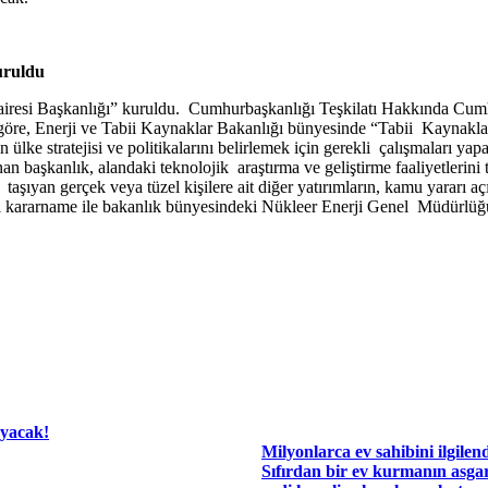
uruldu
airesi Başkanlığı” kuruldu. Cumhurbaşkanlığı Teşkilatı Hakkında Cum
, Enerji ve Tabii Kaynaklar Bakanlığı bünyesinde “Tabii Kaynaklar Da
ülke stratejisi ve politikalarını belirlemek için gerekli çalışmaları yap
unan başkanlık, alandaki teknolojik araştırma ve geliştirme faaliyetlerini
aşıyan gerçek veya tüzel kişilere ait diğer yatırımların, kamu yararı aç
nı kararname ile bakanlık bünyesindeki Nükleer Enerji Genel Müdürlüğ
ayacak!
Milyonlarca ev sahibini ilgilen
Sıfırdan bir ev kurmanın asgar