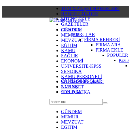
TÜM MANŞET HABERLERİ
HABER GÖNDER
SİTENE EKLE
GAZETELER
FİKSTÜR
GÜNDEM
BURÇLAR
MEMUR
FİRMA REHBERİ
MEVZUAT
FİRMA ARA
EĞİTİM
FİRMA EKLE
KAMU
POPÜLER
SAĞLIK
Kızıl
EKONOMİ
ÜNİVERSİTE-KPSS
SENDİKA
KAMU PERSONELİ
CANLI SONUÇLAR
EĞİTİM PERSONELİ
KÜNYE
2.MANŞET
İLETİŞİM
SON DAKİKA
GÜNDEM
MEMUR
MEVZUAT
EĞİTİM