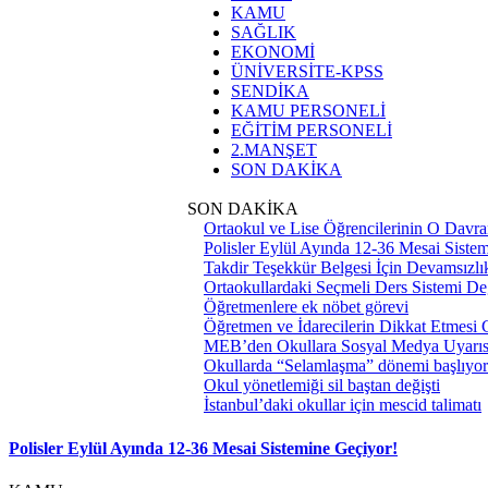
KAMU
SAĞLIK
EKONOMİ
ÜNİVERSİTE-KPSS
SENDİKA
KAMU PERSONELİ
EĞİTİM PERSONELİ
2.MANŞET
SON DAKİKA
SON DAKİKA
Ortaokul ve Lise Öğrencilerinin O Davra
Polisler Eylül Ayında 12-36 Mesai Siste
Takdir Teşekkür Belgesi İçin Devamsızlık
Ortaokullardaki Seçmeli Ders Sistemi Değ
Öğretmenlere ek nöbet görevi
Öğretmen ve İdarecilerin Dikkat Etmesi
MEB’den Okullara Sosyal Medya Uyarıs
Okullarda “Selamlaşma” dönemi başlıyor
Okul yönetlemiği sil baştan değişti
İstanbul’daki okullar için mescid talimatı
Polisler Eylül Ayında 12-36 Mesai Sistemine Geçiyor!