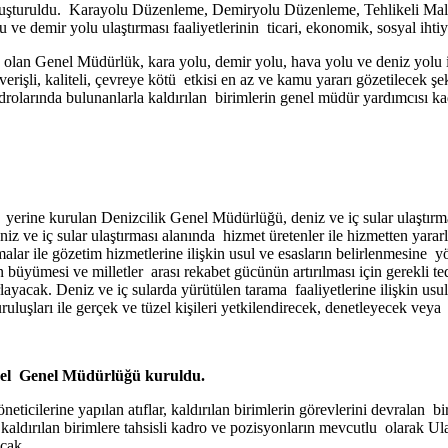
luşturuldu. Karayolu Düzenleme, Demiryolu Düzenleme, Tehlikeli Ma
demir yolu ulaştırması faaliyetlerinin ticari, ekonomik, sosyal ihtiya
 olan Genel Müdürlük, kara yolu, demir yolu, hava yolu ve deniz yolu ile 
verişli, kaliteli, çevreye kötü etkisi en az ve kamu yararı gözetilece
arında bulunanlarla kaldırılan birimlerin genel müdür yardımcısı kadr
erine kurulan Denizcilik Genel Müdürlüğü, deniz ve iç sular ulaştırması
z ve iç sular ulaştırması alanında hizmet üretenler ile hizmetten yarar
ulamalar ile gözetim hizmetlerine ilişkin usul ve esasların belirlenmesi
büyümesi ve milletler arası rekabet gücünün artırılması için gerekli tedb
orlayacak. Deniz ve iç sularda yürütülen tarama faaliyetlerine ilişkin us
luşları ile gerçek ve tüzel kişileri yetkilendirecek, denetleyecek veya 
sonel Genel Müdürlüğü kuruldu.
ticilerine yapılan atıflar, kaldırılan birimlerin görevlerini devralan b
kaldırılan birimlere tahsisli kadro ve pozisyonların mevcutlu olarak Ul
acak.