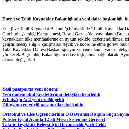
Enerji ve Tabii Kaynaklar Bakanlığında yeni daire başkanlığı k
Enerji ve Tabii Kaynaklar Bakanlığı bünyesinde “Tabii Kaynaklar D
Cumhurbaşkanlığı Kararnamesi, Resmi Gazete’de yayımlandı.Buna göre
kaynakların ülke menfaatlerine en uygun şekilde değerlendirilmesi için 
geliştirilmesiyle ilgili çalışmaları teşvik ve koordine etme görevi bul
Tabii Kaynaklar Dairesi Başkanlığı aynı zamanda kamu yararı niteliği t
yürütecek.Başkanlık, Bakanlığın merkez teşkilatına bağlı olacak. Ay
olarak değiştirildi.
Yeşil pasaportta yeni dönem!
Yeni dönem okul kıyafetlerinin detayları belirlendi
WhatsApp’a 4 yeni özellik geldi
Dünyanın en güçlü pasaportları belli oldu
Ortaokul ve Lise Öğrencilerinin O Davranışı Disiplin Suçu Sayıl
Polisler Eylül Ayında 12-36 Mesai Sistemine Geçiyor!
Takdir Teşekkür Belgesi İçin Devamsızlık Şartı Geldi