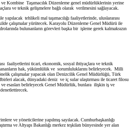
l ve Kombine Taşımacılık Düzenleme genel müdürlüklerinin yerine
çlara ve teknik gelişmelere bağlı olarak verilmesini sağlayacak.
yapılacak tehlikeli mal taşımacılığı faaliyetlerinde, uluslararası
k şekilde çalışmalar yürütecek. Karayolu Düzenleme Genel Müdürü ile
olarında bulunanların görevleri başka bir işleme gerek kalmaksızın
 faaliyetlerini ticari, ekonomik, sosyal ihtiyaçlara ve teknik
lananların hak, yükümlülük ve sorumluluklarını belirleyecek. Milli
ne yönelik çalışmalar yapacak olan Denizcilik Genel Müdürlüğü, Türk
irleri alacak, dünyadaki deniz ve iç sular ulaştırması ile ticaret filosu
ul ve esasları belirleyecek Genel Müdürlük, bunlara ilişkin iş ve
denetlettirecek.
irimlere ve yöneticilerine yapılmış sayılacak. Cumhurbaşkanlığı
aştırma ve Altyapı Bakanlığı merkez teşkilatı bünyesinde yer alan