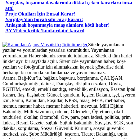
Yargıtay, boşanma davalarında dikkat çeken kararlara imza
attı!
Proje Okulları İçin Emsal Karar!
Yargıtay’dan boyalı sıfır araç kararı!
Anlaşmalı boşanmayla maaş alanlara kötü haber!
AYM’den kritik ‘konkordato’ kararı!
Masaüstü görünüme geç
Sitede yayımlanan
yazılar ve yorumlardan yazarları sorumludur. Yayımlanan
yorumlardan Haber sitemiz sorumlu tutulamaz. Sitedeki tüm harici
linkler ayrı bir sayfada açılır. Sitemizde yayımlanan haber, köşe
yazıları ve fotoğraflar izin alınmaksızın kaynak gösterilse dahi,
herhangi bir ortamda kullanılamaz ve yayımlanamaz.
Atama, Bağ-Kur’lu, bağkur, başvuru, borçlanma, ÇALIŞAN,
Cumhurbaşkanlığı, dairesi, Danıştay, disiplin cezaları, Döviz,
EĞİTİM, emekli, emekli sandığı, emeklilik, enflasyon, Esastan İptal
Kararı, flaş, flaşhaber, Güncel, gundem, İçişleri Bakanı, işçi, işveren,
izin, kamu, Kamudan, koşullar, KPSS, maaş, MEB, mebhaber,
memur, memur haber, memur haberleri, mevzuat, Milli Eğitim
Bakanlığı, Milli Savunma, ödeme, Ödemeler, Öğretmen, okul
müdürleri, okullar, Otomobil, Ötv, para, para iadesi, politika, prim
iadesi, Resmi Gazete, sağlık, Sağlık Bakanlığı, Sayıştay, SGK, son
dakika, sorgulama, Sosyal Güvenlik Kurumu, sosyal güvenlik
merkezi, ssk, Şube Müdürlüğü, taşeron, Ticaret Bakanlığı, toplu,