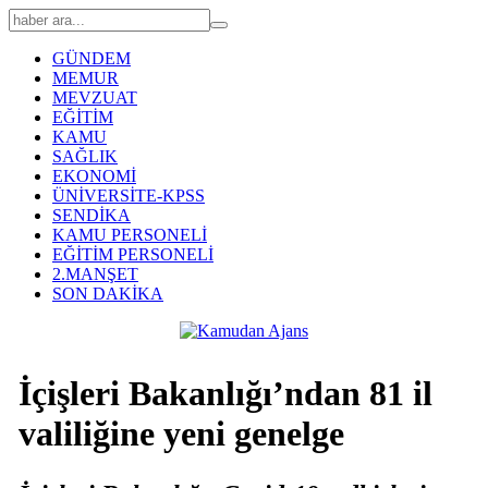
GÜNDEM
MEMUR
MEVZUAT
EĞİTİM
KAMU
SAĞLIK
EKONOMİ
ÜNİVERSİTE-KPSS
SENDİKA
KAMU PERSONELİ
EĞİTİM PERSONELİ
2.MANŞET
SON DAKİKA
İçişleri Bakanlığı’ndan 81 il
valiliğine yeni genelge