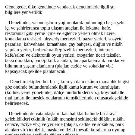
Genelgede, ülke genelinde yapılacak denetimlerle ilgili şu
bilgilere yer verildi:
– Denetimler, vatandaşların yoğun olarak bulunduğu başta şehir
içi ve şehirlerarası toplu ulaşım araçları ile lokanta, kafe,
restoranlar gibi yeme-içme ve eğlence yerleri olmak üzere,
konaklama tesisleri, alışveriş merkezleri, pazar yerleri, sosyete
pazarları, kahvehane, kıraathane, çay bahçesi, düğün ve nikâh
yapılan yerler, berber/kuaför/güzellik merkezleri, internet
kafe/salon ve elektronik oyun yerleri, otogarlar, ticari taksiler,
taksi durakları, park/piknik alanları, lunapark/tematik parklar ve
bilumum yaşam alanlarını (plajlar, cadde ve sokaklar vb.)
kapsayacak şekilde planlanacak.
– Denetim ekipleri her bir iş kolu ya da mekânın uzmanlık bilgisi
göz önünde bulundurularak ilgili kamu kurum ve kuruluşları
(kolluk, yerel yönetimler, il/ilçe müdürlükleri vb.), köy/mahalle
muhtarları ile meslek odalarının temsilcilerinden oluşacak şekilde
belirlenecek.
– Denetimlerde vatandaşların kalabalıklar halinde bir araya
gelebildikleri etkinlik (nikâh merasimi şeklindeki düğün, nikâh,
cenaze, taziye vb.) ve yerlerde (plajlar, cadde ve sokaklar, park
alanları vb.) temizlik, maske ve fiziki mesafe kurallarına uyulup