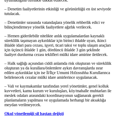
uyulmadığına özellikle dikkat edilecek.
– Denetim faaliyetlerinin etkinliği ve görünürlüğü en üst seviyede
tutulacak.
– Denetimler sırasında vatandaşlara yönelik rehberlik edici ve
bilinçlendirmeye yönelik faaliyetlere ağırlık verilecek.
– Hemen giderilebilir nitelikte anlık uygulamalardan kaynaklı
süreklilik taşımayan aykırılıklar için birinci ihlalde uyarı, ikinci
ihlalde idari para cezası, işyeri, ticari taksi ve toplu ulaşım araçları
için üçüncü ihlalde 1 gün, dördüncü ihlalde 3 gün şeklinde
faaliyet durdurma cezası teklifleri mülki idare amirine iletilecek.
– Halk sağlığı açısından ciddi anlamda risk oluşturan ve süreklilik
oluşturan ya da kurallara/önlemlere aykırı davranışlarda ısrar
edilen aykırılıklar için ise İl/İlçe Umumi Hıfzıssıhha Kurullarınca
belirlenecek cezalar mülki idare amirlerince uygulanacak.
– Vali ve kaymakamlar tarafından yerel yönetimler, genel kolluk
kuvvetleri, kamu kurum ve kuruluşları, köy/mahalle muhtarları ile
meslek odaları arasındaki koordinasyonun sağlanarak gerekli
planlamaların yapılması ve uygulamada herhangi bir aksaklığa
meydan verilmeyecek.
Okul yönetlemiği sil baştan değişti