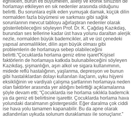
eğrilikleri, burun eti büyümeleri, allerji ve kronik sinüzitin de
horlamayı etkileyen en sık nedenler arasında olduğunu
belirtti. Bu sorunlara eşlik eden yumuşak damak, küçük dilin
normalden fazla büyümesi ve sarkması gibi sağlık
sorunlarının mevcut tabloyu ağırlaştıran nedenler olarak
gösterilebileceğini söyleyen Prof. Dr. K. Çağdaş Kazıkdaş,
burundan ses tellerine kadar üst hava yolunu daraltan alerjik
nezle, normalden büyük bademcikler, alt ve üst çenedeki
yapısal anomalilikler, dilin aşırı büyük olması gibi
problemlerin de horlamaya sebep olabileceğini
belirtti.“Çocuklarda horlama geniz etine işaret”Kişisel
faktörlerin de horlamaya katkıda bulunabileceğini söyleyen
Kazıkdaş, şişmanlığın, aşırı alkol ve sigara kullanımının,
midede reflü hastalığının, yaşlanma, depresyon ve bunun
gibi hastalıklardan dolayı kullanılan ilaçların, uyku hijyeni
eksikliğinin ve vardiyalı çalışma şartlarının horlamaya neden
olan faktörler arasında yer aldığını belirttiği açıklamalarına
şöyle devam etti; “Çocuklarda ise horlama sıklıkla bademcik
ya da geniz eti belirtisine işarettir. Çocuklarda horlama hava
yolundaki daralmanın göstergesidir. Eğer daralma çok ciddi
ise hava yolu tamamen kapanabilir. Bu da apne olarak
adlandırılan uykuda solunum duraklaması ile sonuçlanır.”