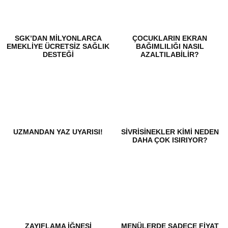
SGK’DAN MILYONLARCA
ÇOCUKLARIN EKRAN
EMEKLIYE ÜCRETSIZ SAĞLIK
BAĞIMLILIĞI NASIL
DESTEĞI
AZALTILABILIR?
UZMANDAN YAZ UYARISI!
SIVRISINEKLER KIMI NEDEN
DAHA ÇOK ISIRIYOR?
ZAYIFLAMA IĞNESI
​MENÜLERDE SADECE FIYAT