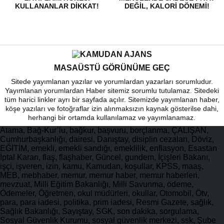
KULLANANLAR DIKKAT!
DEĞIL, KALORI DÖNEMI!
MASAÜSTÜ GÖRÜNÜME GEÇ
Sitede yayımlanan yazılar ve yorumlardan yazarları sorumludur.
Yayımlanan yorumlardan Haber sitemiz sorumlu tutulamaz. Sitedeki
tüm harici linkler ayrı bir sayfada açılır. Sitemizde yayımlanan haber,
köşe yazıları ve fotoğraflar izin alınmaksızın kaynak gösterilse dahi,
herhangi bir ortamda kullanılamaz ve yayımlanamaz.
Atama, Bağ-Kur’lu, bağkur, başvuru, borçlanma, ÇALIŞAN,
Cumhurbaşkanlığı, dairesi, Danıştay, disiplin cezaları, Döviz,
EĞİTİM, emekli, emekli sandığı, emeklilik, enflasyon, Esastan
İptal Kararı, flaş, flaşhaber, Güncel, gundem, İçişleri Bakanı,
işçi, işveren, izin, kamu, Kamudan, koşullar, KPSS, maaş,
MEB, mebhaber, memur, memur haber, memur haberleri,
mevzuat, Milli Eğitim Bakanlığı, Milli Savunma, ödeme,
Ödemeler, Öğretmen, okul müdürleri, okullar, Otomobil, Ötv,
para, para iadesi, politika, prim iadesi, Resmi Gazete, sağlık,
Sağlık Bakanlığı, Sayıştay, SGK, son dakika, sorgulama,
Sosyal Güvenlik Kurumu, sosyal güvenlik merkezi, ssk, Şube