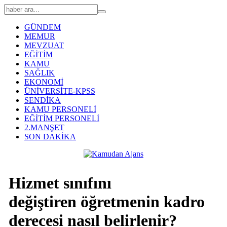
GÜNDEM
MEMUR
MEVZUAT
EĞİTİM
KAMU
SAĞLIK
EKONOMİ
ÜNİVERSİTE-KPSS
SENDİKA
KAMU PERSONELİ
EĞİTİM PERSONELİ
2.MANŞET
SON DAKİKA
Hizmet sınıfını
değiştiren öğretmenin kadro
derecesi nasıl belirlenir?