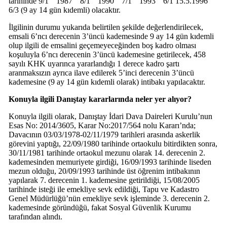
tarihinde 9/1 ” 1987 ” 8/1 ” 1990 ” 7/1 ” 1993 ” 6/1 15.5.1996 ”
6/3 (9 ay 14 gün kıdemli) olacaktır.
İlgilinin durumu yukarıda belirtilen şekilde değerlendirilecek,
emsali 6’ncı derecenin 3’üncü kademesinde 9 ay 14 gün kıdemli
olup ilgili de emsalini geçemeyeceğinden boş kadro olması
koşuluyla 6’ncı derecenin 3’üncü kademesine getirilecek, 458
sayılı KHK uyarınca yararlandığı 1 derece kadro şartı
aranmaksızın ayrıca ilave edilerek 5’inci derecenin 3’üncü
kademesine (9 ay 14 gün kıdemli olarak) intibakı yapılacaktır.
Konuyla ilgili Danıştay kararlarında neler yer alıyor?
Konuyla ilgili olarak, Danıştay İdari Dava Daireleri Kurulu’nun
Esas No: 2014/3605, Karar No:2017/564 nolu Kararı’nda;
Davacının 03/03/1978-02/11/1979 tarihleri arasında askerlik
görevini yaptığı, 22/09/1980 tarihinde ortaokulu bitirdikten sonra,
30/11/1981 tarihinde ortaokul mezunu olarak 14. derecenin 2.
kademesinden memuriyete girdiği, 16/09/1993 tarihinde liseden
mezun olduğu, 20/09/1993 tarihinde üst öğrenim intibakının
yapılarak 7. derecenin 1. kademesine getirildiği, 15/08/2005
tarihinde isteği ile emekliye sevk edildiği, Tapu ve Kadastro
Genel Müdürlüğü’nün emekliye sevk işleminde 3. derecenin 2.
kademesinde göründüğü, fakat Sosyal Güvenlik Kurumu
tarafından alındı.