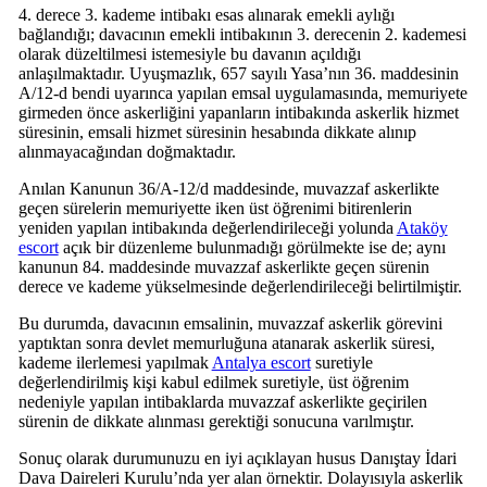
4. derece 3. kademe intibakı esas alınarak emekli aylığı
bağlandığı; davacının emekli intibakının 3. derecenin 2. kademesi
olarak düzeltilmesi istemesiyle bu davanın açıldığı
anlaşılmaktadır. Uyuşmazlık, 657 sayılı Yasa’nın 36. maddesinin
A/12-d bendi uyarınca yapılan emsal uygulamasında, memuriyete
girmeden önce askerliğini yapanların intibakında askerlik hizmet
süresinin, emsali hizmet süresinin hesabında dikkate alınıp
alınmayacağından doğmaktadır.
Anılan Kanunun 36/A-12/d maddesinde, muvazzaf askerlikte
geçen sürelerin memuriyette iken üst öğrenimi bitirenlerin
yeniden yapılan intibakında değerlendirileceği yolunda
Ataköy
escort
açık bir düzenleme bulunmadığı görülmekte ise de; aynı
kanunun 84. maddesinde muvazzaf askerlikte geçen sürenin
derece ve kademe yükselmesinde değerlendirileceği belirtilmiştir.
Bu durumda, davacının emsalinin, muvazzaf askerlik görevini
yaptıktan sonra devlet memurluğuna atanarak askerlik süresi,
kademe ilerlemesi yapılmak
Antalya escort
suretiyle
değerlendirilmiş kişi kabul edilmek suretiyle, üst öğrenim
nedeniyle yapılan intibaklarda muvazzaf askerlikte geçirilen
sürenin de dikkate alınması gerektiği sonucuna varılmıştır.
Sonuç olarak durumunuzu en iyi açıklayan husus Danıştay İdari
Dava Daireleri Kurulu’nda yer alan örnektir. Dolayısıyla askerlik