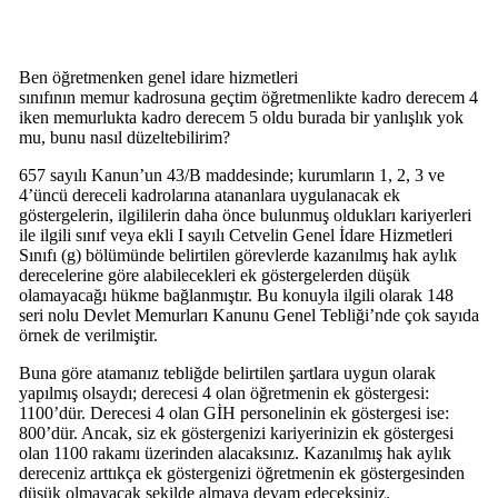
Ben öğretmenken genel idare hizmetleri
sınıfının memur kadrosuna geçtim öğretmenlikte kadro derecem 4
iken memurlukta kadro derecem 5 oldu burada bir yanlışlık yok
mu, bunu nasıl düzeltebilirim?
657 sayılı Kanun’un 43/B maddesinde; kurumların 1, 2, 3 ve
4’üncü dereceli kadrolarına atananlara uygulanacak ek
göstergelerin, ilgililerin daha önce bulunmuş oldukları kariyerleri
ile ilgili sınıf veya ekli I sayılı Cetvelin Genel İdare Hizmetleri
Sınıfı (g) bölümünde belirtilen görevlerde kazanılmış hak aylık
derecelerine göre alabilecekleri ek göstergelerden düşük
olamayacağı hükme bağlanmıştır. Bu konuyla ilgili olarak 148
seri nolu Devlet Memurları Kanunu Genel Tebliği’nde çok sayıda
örnek de verilmiştir.
Buna göre atamanız tebliğde belirtilen şartlara uygun olarak
yapılmış olsaydı; derecesi 4 olan öğretmenin ek göstergesi:
1100’dür. Derecesi 4 olan GİH personelinin ek göstergesi ise:
800’dür. Ancak, siz ek göstergenizi kariyerinizin ek göstergesi
olan 1100 rakamı üzerinden alacaksınız. Kazanılmış hak aylık
dereceniz arttıkça ek göstergenizi öğretmenin ek göstergesinden
düşük olmayacak şekilde almaya devam edeceksiniz.