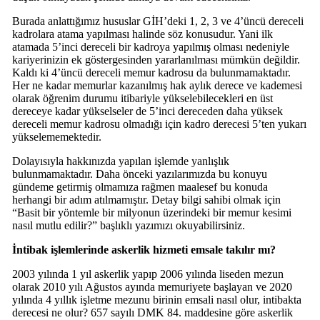
Burada anlattığımız hususlar GİH’deki 1, 2, 3 ve 4’üncü dereceli
kadrolara atama yapılması halinde söz konusudur. Yani ilk
atamada 5’inci dereceli bir kadroya yapılmış olması nedeniyle
kariyerinizin ek göstergesinden yararlanılması mümkün değildir.
Kaldı ki 4’üncü dereceli memur kadrosu da bulunmamaktadır.
Her ne kadar memurlar kazanılmış hak aylık derece ve kademesi
olarak öğrenim durumu itibariyle yükselebilecekleri en üst
dereceye kadar yükselseler de 5’inci dereceden daha yüksek
dereceli memur kadrosu olmadığı için kadro derecesi 5’ten yukarı
yükselememektedir.
Dolayısıyla hakkınızda yapılan işlemde yanlışlık
bulunmamaktadır. Daha önceki yazılarımızda bu konuyu
gündeme getirmiş olmamıza rağmen maalesef bu konuda
herhangi bir adım atılmamıştır. Detay bilgi sahibi olmak için
“Basit bir yöntemle bir milyonun üzerindeki bir memur kesimi
nasıl mutlu edilir?” başlıklı yazımızı okuyabilirsiniz.
İntibak işlemlerinde askerlik hizmeti emsale takılır mı?
2003 yılında 1 yıl askerlik yapıp 2006 yılında liseden mezun
olarak 2010 yılı Ağustos ayında memuriyete başlayan ve 2020
yılında 4 yıllık işletme mezunu birinin emsali nasıl olur, intibakta
derecesi ne olur? 657 sayılı DMK 84. maddesine göre askerlik