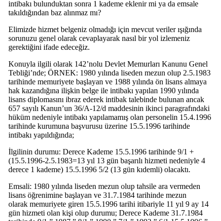
intibakı bulunduktan sonra 1 kademe eklenir mi ya da emsale
takıldığından baz alınmaz mı?
Elimizde hizmet belgeniz olmadığı için mevcut veriler ışığında
sorunuzu genel olarak cevaplayarak nasıl bir yol izlemeniz
gerektiğini ifade edeceğiz.
Konuyla ilgili olarak 142’nolu Devlet Memurları Kanunu Genel
Tebliği’nde; ÖRNEK: 1980 yılında liseden mezun olup 2.5.1983
tarihinde memuriyete başlayan ve 1988 yılında ön lisans almaya
hak kazandığına ilişkin belge ile intibakı yapılan 1990 yılında
lisans diplomasını ibraz ederek intibak talebinde bulunan ancak
657 sayılı Kanun’un 36/A-12/d maddesinin ikinci paragrafındaki
hüküm nedeniyle intibakı yapılamamış olan personelin 15.4.1996
tarihinde kurumuna başvurusu üzerine 15.5.1996 tarihinde
intibakı yapıldığında;
İlgilinin durumu: Derece Kademe 15.5.1996 tarihinde 9/1 +
(15.5.1996-2.5.1983=13 yıl 13 gün başarılı hizmeti nedeniyle 4
derece 1 kademe) 15.5.1996 5/2 (13 gün kıdemli) olacaktı.
Emsali: 1980 yılında liseden mezun olup tahsile ara vermeden
lisans öğrenimine başlayan ve 31.7.1984 tarihinde mezun
olarak memuriyete giren 15.5.1996 tarihi itibariyle 11 yıl 9 ay 14
gün hizmeti olan kişi olup durumu; Derece Kademe 31.7.1984