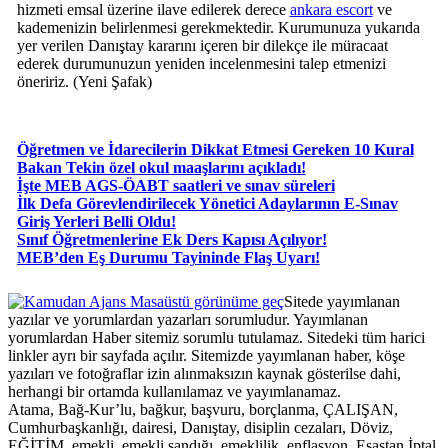
hizmeti emsal üzerine ilave edilerek derece
ankara escort
ve
kademenizin belirlenmesi gerekmektedir. Kurumunuza yukarıda
yer verilen Danıştay kararını içeren bir dilekçe ile müracaat
ederek durumunuzun yeniden incelenmesini talep etmenizi
öneririz. (Yeni Şafak)
Öğretmen ve İdarecilerin Dikkat Etmesi Gereken 10 Kural
Bakan Tekin özel okul maaşlarını açıkladı!
İşte MEB AGS-ÖABT saatleri ve sınav süreleri
İlk Defa Görevlendirilecek Yönetici Adaylarının E-Sınav
Giriş Yerleri Belli Oldu!
Sınıf Öğretmenlerine Ek Ders Kapısı Açılıyor!
MEB’den Eş Durumu Tayininde Flaş Uyarı!
Masaüstü görünüme geç
Sitede yayımlanan
yazılar ve yorumlardan yazarları sorumludur. Yayımlanan
yorumlardan Haber sitemiz sorumlu tutulamaz. Sitedeki tüm harici
linkler ayrı bir sayfada açılır. Sitemizde yayımlanan haber, köşe
yazıları ve fotoğraflar izin alınmaksızın kaynak gösterilse dahi,
herhangi bir ortamda kullanılamaz ve yayımlanamaz.
Atama, Bağ-Kur’lu, bağkur, başvuru, borçlanma, ÇALIŞAN,
Cumhurbaşkanlığı, dairesi, Danıştay, disiplin cezaları, Döviz,
EĞİTİM, emekli, emekli sandığı, emeklilik, enflasyon, Esastan İptal