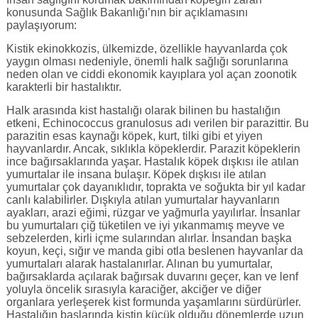
konusunda Sağlık Bakanlığı’nın bir açıklamasını
paylaşıyorum:
Kistik ekinokkozis, ülkemizde, özellikle hayvanlarda çok
yaygın olması nedeniyle, önemli halk sağlığı sorunlarına
neden olan ve ciddi ekonomik kayıplara yol açan zoonotik
karakterli bir hastalıktır.
Halk arasında kist hastalığı olarak bilinen bu hastalığın
etkeni, Echinococcus granulosus adı verilen bir parazittir. Bu
parazitin esas kaynağı köpek, kurt, tilki gibi et yiyen
hayvanlardır. Ancak, sıklıkla köpeklerdir. Parazit köpeklerin
ince bağırsaklarında yaşar. Hastalık köpek dışkısı ile atılan
yumurtalar ile insana bulaşır. Köpek dışkısı ile atılan
yumurtalar çok dayanıklıdır, toprakta ve soğukta bir yıl kadar
canlı kalabilirler. Dışkıyla atılan yumurtalar hayvanların
ayakları, arazi eğimi, rüzgar ve yağmurla yayılırlar. İnsanlar
bu yumurtaları çiğ tüketilen ve iyi yıkanmamış meyve ve
sebzelerden, kirli içme sularından alırlar. İnsandan başka
koyun, keçi, sığır ve manda gibi otla beslenen hayvanlar da
yumurtaları alarak hastalanırlar. Alınan bu yumurtalar,
bağırsaklarda açılarak bağırsak duvarını geçer, kan ve lenf
yoluyla öncelik sırasıyla karaciğer, akciğer ve diğer
organlara yerleşerek kist formunda yaşamlarını sürdürürler.
Hastalığın başlarında kistin küçük olduğu dönemlerde uzun