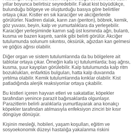
yıllar boyunca belirtisiz seyredebilir. Fakat kist büyüdükçe,
bulunduğu bölgeye ve oluşturduğu basıya göre belirtiler
ortaya çıkar. Kistler en sık karaciğer ve akciğerlerde
görülürler. Nadiren dalak, karın zarı (periton), böbrek, kemik,
göz yuvası, beyin, kalp ve yumurtalıklara da yerleşebilir.
Karaciğer yerleşiminde karnın sağ üst kısmında ağrı, bulantı,
kusma ve bazen kaşıntı, sarılık gibi belirti görülür. Akciğer
tutulumunda solunum sıkıntısı, öksürük, ağızdan kan gelmesi
ve göğüs ağrısı olabilir.
Diğer organ ve sistem tutulumlarında da bu bölgelere ait
tablolar ortaya çıkar. Örneğin kafa içi tutulumlarda; baş ağrısı,
kusma, şuur kayıpları görülebilir. Kalp tutulumunda kalp ritm
bozuklukları, enfarktüs bulguları, hatta kalp duvarında
yırtılma olabilir. Kemik tutulumlarında kırıklar olabilir. Kist
patladığında alerjik reaksiyonlar ortaya çıkabilir.
Bu kistleri içeren hayvan etleri ve sakatatlar, köpekler
tarafından yenince parazit bağırsaklarda olgunlaşır.
Parazitlerin belirli aralıklarla yumurtlayarak ana konakçı
köpekler tarafından atılmasıyla enfeksiyon zinciri bir kısır
döngüye dönüşür.
Kişinin mesleği, hobileri, yaşam koşulları, eğitim ve
sosyoekonomik düzeyi hastalığa yakalanma riskini