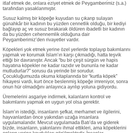
itlaf etmek de, onlara eziyet etmek de Peygamberimiz (s.a.)
tarafından yasaklanmıştır.
Susuz kalmış bir köpeğe kuyudan su çıkarıp sulayan
günahkâr bir kadının bu yüzden cennetlik olduğu, bir kediyi
bağlayıp aç ve susuz bırakarak öldüren ibadetli bir kadının
da bu yüzden cehennemlik olduğuna dair
Peygamberimiz’den rivayetler vardır.
Köpekleri yok etmek yerine özel yerlerde toplayıp bakımlarını
yapmak ve korumak İslam’ın karşı çıkmadığı, hatta teşvik
ettiği bir davranıştır. Ancak “bu bir çeşit sürgün ve hapis
hayatına köpekler ne kadar razıdır ve bununla ne kadar
mutludurlar?” sorusu da yerinde bir sorudur.
Çocukluğumuzda okuma kitaplarında bir “kurtla köpek”
hikayesi vardı, kurt önce beslenmiş köpeğe imreniyor, sonra
onun hür olmadığını anlayınca ayrılıp yoluna gidiyordu.
Üremelerini asgariye indirmek, kalanların kontrol ve
bakımlarını yapmak en uygun yol olsa gerektir.
İslam’ın istediği, insanların şefkat, merhamet ve ilgilerini,
hayvanlardan önce yakından uzağa insanlara
uygulamalarıdır. Mevcut uygulamada Batı’da ve giderek
bizde, insanların, yakınlarını ihmal ettikleri, ama köpeklerini