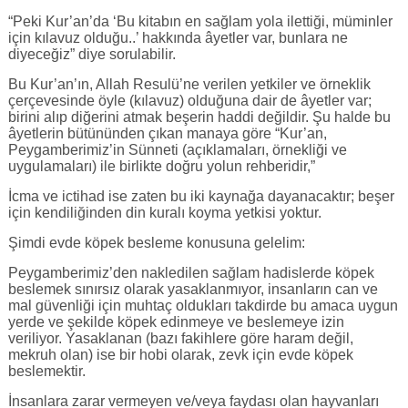
“Peki Kur’an’da ‘Bu kitabın en sağlam yola ilettiği, müminler
için kılavuz olduğu..’ hakkında âyetler var, bunlara ne
diyeceğiz” diye sorulabilir.
Bu Kur’an’ın, Allah Resulü’ne verilen yetkiler ve örneklik
çerçevesinde öyle (kılavuz) olduğuna dair de âyetler var;
birini alıp diğerini atmak beşerin haddi değildir. Şu halde bu
âyetlerin bütününden çıkan manaya göre “Kur’an,
Peygamberimiz’in Sünneti (açıklamaları, örnekliği ve
uygulamaları) ile birlikte doğru yolun rehberidir,”
İcma ve ictihad ise zaten bu iki kaynağa dayanacaktır; beşer
için kendiliğinden din kuralı koyma yetkisi yoktur.
Şimdi evde köpek besleme konusuna gelelim:
Peygamberimiz’den nakledilen sağlam hadislerde köpek
beslemek sınırsız olarak yasaklanmıyor, insanların can ve
mal güvenliği için muhtaç oldukları takdirde bu amaca uygun
yerde ve şekilde köpek edinmeye ve beslemeye izin
veriliyor. Yasaklanan (bazı fakihlere göre haram değil,
mekruh olan) ise bir hobi olarak, zevk için evde köpek
beslemektir.
İnsanlara zarar vermeyen ve/veya faydası olan hayvanları