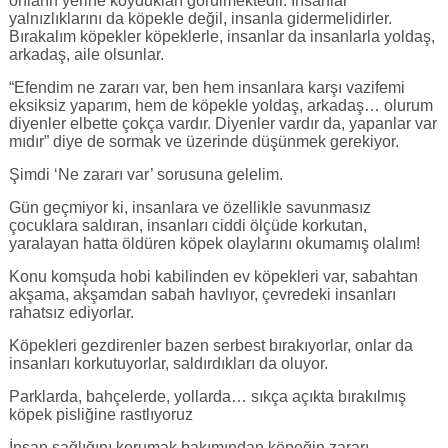
onların yerine koydukları görülmektedir. İnsanlar
yalnızlıklarını da köpekle değil, insanla gidermelidirler.
Bırakalım köpekler köpeklerle, insanlar da insanlarla yoldaş,
arkadaş, aile olsunlar.
“Efendim ne zararı var, ben hem insanlara karşı vazifemi
eksiksiz yaparım, hem de köpekle yoldaş, arkadaş… olurum
diyenler elbette çokça vardır. Diyenler vardır da, yapanlar var
mıdır” diye de sormak ve üzerinde düşünmek gerekiyor.
Şimdi ‘Ne zararı var’ sorusuna gelelim.
Gün geçmiyor ki, insanlara ve özellikle savunmasız
çocuklara saldıran, insanları ciddi ölçüde korkutan,
yaralayan hatta öldüren köpek olaylarını okumamış olalım!
Konu komşuda hobi kabilinden ev köpekleri var, sabahtan
akşama, akşamdan sabah havlıyor, çevredeki insanları
rahatsız ediyorlar.
Köpekleri gezdirenler bazen serbest bırakıyorlar, onlar da
insanları korkutuyorlar, saldırdıkları da oluyor.
Parklarda, bahçelerde, yollarda… sıkça açıkta bırakılmış
köpek pisliğine rastlıyoruz
İnsan sağlığını korumak bakımından köpeğin zararı