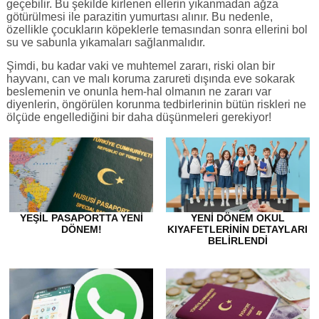
geçebilir. Bu şekilde kirlenen ellerin yıkanmadan ağza
götürülmesi ile parazitin yumurtası alınır. Bu nedenle,
özellikle çocukların köpeklerle temasından sonra ellerini bol
su ve sabunla yıkamaları sağlanmalıdır.
Şimdi, bu kadar vaki ve muhtemel zararı, riski olan bir
hayvanı, can ve malı koruma zarureti dışında eve sokarak
beslemenin ve onunla hem-hal olmanın ne zararı var
diyenlerin, öngörülen korunma tedbirlerinin bütün riskleri ne
ölçüde engellediğini bir daha düşünmeleri gerekiyor!
YEŞIL PASAPORTTA YENI
YENI DÖNEM OKUL
DÖNEM!
KIYAFETLERININ DETAYLARI
BELIRLENDI