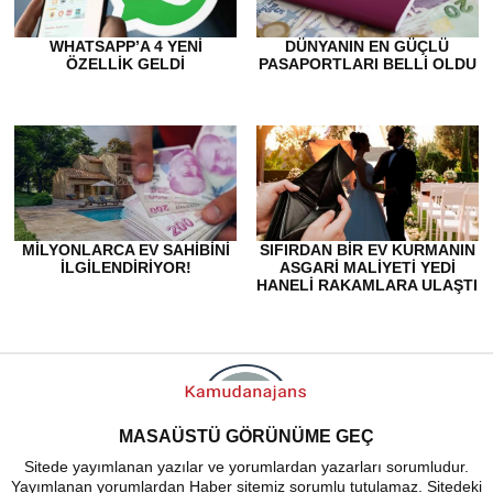
WHATSAPP’A 4 YENI
DÜNYANIN EN GÜÇLÜ
ÖZELLIK GELDI
PASAPORTLARI BELLI OLDU
MILYONLARCA EV SAHIBINI
SIFIRDAN BIR EV KURMANIN
ILGILENDIRIYOR!
ASGARI MALIYETI YEDI
HANELI RAKAMLARA ULAŞTI
MASAÜSTÜ GÖRÜNÜME GEÇ
Sitede yayımlanan yazılar ve yorumlardan yazarları sorumludur.
Yayımlanan yorumlardan Haber sitemiz sorumlu tutulamaz. Sitedeki