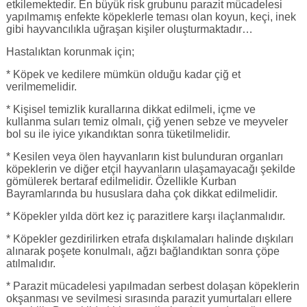
etkilemektedir. En büyük risk grubunu parazit mücadelesi
yapılmamış enfekte köpeklerle teması olan koyun, keçi, inek
gibi hayvancılıkla uğraşan kişiler oluşturmaktadır…
Hastalıktan korunmak için;
* Köpek ve kedilere mümkün olduğu kadar çiğ et
verilmemelidir.
* Kişisel temizlik kurallarına dikkat edilmeli, içme ve
kullanma suları temiz olmalı, çiğ yenen sebze ve meyveler
bol su ile iyice yıkandıktan sonra tüketilmelidir.
* Kesilen veya ölen hayvanların kist bulunduran organları
köpeklerin ve diğer etçil hayvanların ulaşamayacağı şekilde
gömülerek bertaraf edilmelidir. Özellikle Kurban
Bayramlarında bu hususlara daha çok dikkat edilmelidir.
* Köpekler yılda dört kez iç parazitlere karşı ilaçlanmalıdır.
* Köpekler gezdirilirken etrafa dışkılamaları halinde dışkıları
alınarak poşete konulmalı, ağzı bağlandıktan sonra çöpe
atılmalıdır.
* Parazit mücadelesi yapılmadan serbest dolaşan köpeklerin
okşanması ve sevilmesi sırasında parazit yumurtaları ellere