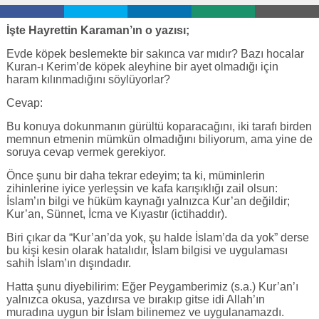
İşte Hayrettin Karaman’ın o yazısı;
Evde köpek beslemekte bir sakınca var mıdır? Bazı hocalar
Kuran-ı Kerim’de köpek aleyhine bir ayet olmadığı için
haram kılınmadığını söylüyorlar?
Cevap:
Bu konuya dokunmanın gürültü koparacağını, iki tarafı birden
memnun etmenin mümkün olmadığını biliyorum, ama yine de
soruya cevap vermek gerekiyor.
Önce şunu bir daha tekrar edeyim; ta ki, müminlerin
zihinlerine iyice yerleşsin ve kafa karışıklığı zail olsun:
İslam’ın bilgi ve hüküm kaynağı yalnızca Kur’an değildir;
Kur’an, Sünnet, İcma ve Kıyastır (ictihaddır).
Biri çıkar da “Kur’an’da yok, şu halde İslam’da da yok” derse
bu kişi kesin olarak hatalıdır, İslam bilgisi ve uygulaması
sahih İslam’ın dışındadır.
Hatta şunu diyebilirim: Eğer Peygamberimiz (s.a.) Kur’an’ı
yalnızca okusa, yazdırsa ve bırakıp gitse idi Allah’ın
muradına uygun bir İslam bilinemez ve uygulanamazdı.