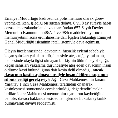
Emniyet Müdürlüğü kadrosunda polis memuru olarak görev
yapmakta iken, işlediği bir suçtan dolayı, 6 yıl 8 ay süreyle hapis
cezası ile cezalandırılan davacı tarafından 657 Sayılı Devlet
Memurları Kanununun 48/A-5 ve 98/b maddeleri uyarınca
memuriyetinin sona erdirilmesine dair İçişleri Bakanlığı Emniyet
Genel Müdürlüğü işleminin iptali istemiyle dava açılmıştı.
Olayın incelenmesinde, davacının, hırsızlık eylemi sebebiyle
kaçan şahısları yakalama düşüncesiyle ateş ettiği, yapılan atış
neticesinde olayla ilgisi olmayan bir kişinin ölümüne yol açtığı,
kaçan şahısları yakalama düşüncesiyle ateş eden davacının insan
öldürme kasti bulunduğuna dair kesin delil olmadığı,
ancak
davacının kastin aşılması suretiyle insan öldürme suçunun
sübuta erdiği gerekçesiyle
Ağır Ceza Mahkemesinin kararını
Yargıtay 1 inci Ceza Mahkemesi tarafından onanarak
kesinleşmesi sonucunda cezalandırıldığı değerlendirilmekle
birlikte İdare Mahkemesi memur olma şartlarını kaybettiğinden
bahisle, davacı hakkında tesis edilen işlemde hukuka aykırılık
bulmayarak davayı reddetmişti.