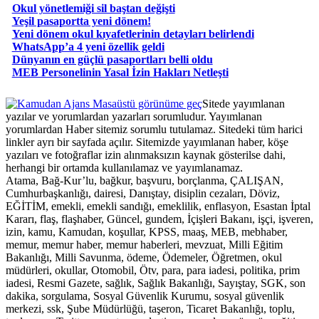
Okul yönetlemiği sil baştan değişti
Yeşil pasaportta yeni dönem!
Yeni dönem okul kıyafetlerinin detayları belirlendi
WhatsApp’a 4 yeni özellik geldi
Dünyanın en güçlü pasaportları belli oldu
MEB Personelinin Yasal İzin Hakları Netleşti
Masaüstü görünüme geç
Sitede yayımlanan
yazılar ve yorumlardan yazarları sorumludur. Yayımlanan
yorumlardan Haber sitemiz sorumlu tutulamaz. Sitedeki tüm harici
linkler ayrı bir sayfada açılır. Sitemizde yayımlanan haber, köşe
yazıları ve fotoğraflar izin alınmaksızın kaynak gösterilse dahi,
herhangi bir ortamda kullanılamaz ve yayımlanamaz.
Atama, Bağ-Kur’lu, bağkur, başvuru, borçlanma, ÇALIŞAN,
Cumhurbaşkanlığı, dairesi, Danıştay, disiplin cezaları, Döviz,
EĞİTİM, emekli, emekli sandığı, emeklilik, enflasyon, Esastan İptal
Kararı, flaş, flaşhaber, Güncel, gundem, İçişleri Bakanı, işçi, işveren,
izin, kamu, Kamudan, koşullar, KPSS, maaş, MEB, mebhaber,
memur, memur haber, memur haberleri, mevzuat, Milli Eğitim
Bakanlığı, Milli Savunma, ödeme, Ödemeler, Öğretmen, okul
müdürleri, okullar, Otomobil, Ötv, para, para iadesi, politika, prim
iadesi, Resmi Gazete, sağlık, Sağlık Bakanlığı, Sayıştay, SGK, son
dakika, sorgulama, Sosyal Güvenlik Kurumu, sosyal güvenlik
merkezi, ssk, Şube Müdürlüğü, taşeron, Ticaret Bakanlığı, toplu,