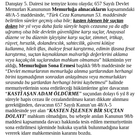
Danıştay 5. Dairesi ise temyize konu olayda; 657 Sayılı Devlet
Memurları Kanununun
Memurluğa alınacakların
kapsamındaki
48/A-5 maddesinde, “
Türk Ceza Kanununun 53. maddesinde
belirtilen süreler geçmiş olsa bile;
kasten işlenen bir suçtan
dolayı
bir yıl veya daha fazla süreyle hapis cezasına ya da affa
uğramış olsa bile devletin güvenliğine karşı suçlar, Anayasal
düzene ve bu düzenin işleyişine karşı suçlar, zimmet, irtikap,
rüşvet, hırsızlık, dolandırıcılık, sahtecilik, güveni kötüye
kullanma, hileli iflas, ihaleye fesat karıştırma, edimin ifasına fesat
karıştırma, suçtan kaynaklanan malvarlığı değerlerini aklama
veya kaçakçılık suçlarından mahkum olmaması
” hükmünün yer
aldığı,
Memurluğun Sona Ermesi
başlıklı 98/b maddesinde ise
“
Devlet memurlarının memurluğa alınma şartlarından herhangi
birini taşımadığının sonradan anlaşılması veya memurlukları
sırasında bu şartlardan herhangi birini kaybetmesi
” halinde
memuriyetlerinin sona erdirileceği hükümlerine göre davacının
“
KASTİ AŞAN ADAM ÖLDÜRME
” suçundan dolayı 6 yıl 8 ay
süreyle hapis cezası ile cezalandırılması kararı dikkate alınması
gerektiğinden, davacının 657 Sayılı Kanun’un 48/A-5
maddesinde yer alan “
KASTEN İŞLENEN BİR SUÇTAN
DOLAYI
” mahkum olmadığını, bu sebeple anılan Kanunun 98/b
maddesi kapsamında davacı hakkında tesis edilen memuriyetinin
sona erdirilmesi işleminde hukuka uyarlık bulunmadığına karar
vererek idare mahkemesinin kararını bozdu.