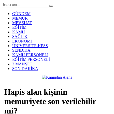
GÜNDEM
MEMUR
MEVZUAT
EĞİTİM
KAMU
SAĞLIK
EKONOMİ
ÜNİVERSİTE-KPSS
SENDİKA
KAMU PERSONELİ
EĞİTİM PERSONELİ
2.MANŞET
SON DAKİKA
Hapis alan kişinin
memuriyete son verilebilir
mi?