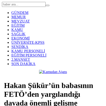
GÜNDEM
MEMUR
MEVZUAT
EĞİTİM
KAMU
SAĞLIK
EKONOMİ
ÜNİVERSİTE-KPSS
SENDİKA
KAMU PERSONELİ
EĞİTİM PERSONELİ
2.MANŞET
SON DAKİKA
Hakan Şükür’ün babasının
FETÖ’den yargılandığı
davada önemli gelişme