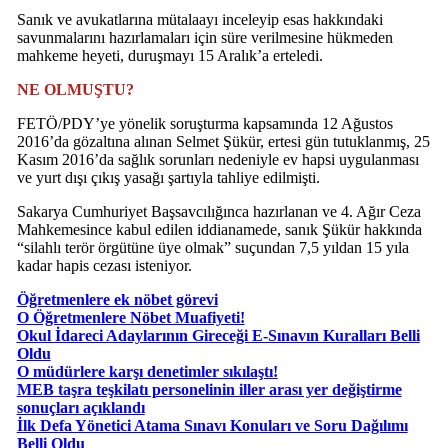
Sanık ve avukatlarına mütalaayı inceleyip esas hakkındaki
savunmalarını hazırlamaları için süre verilmesine hükmeden
mahkeme heyeti, duruşmayı 15 Aralık’a erteledi.
NE OLMUŞTU?
FETÖ/PDY’ye yönelik soruşturma kapsamında 12 Ağustos
2016’da gözaltına alınan Selmet Şükür, ertesi gün tutuklanmış, 25
Kasım 2016’da sağlık sorunları nedeniyle ev hapsi uygulanması
ve yurt dışı çıkış yasağı şartıyla tahliye edilmişti.
Sakarya Cumhuriyet Başsavcılığınca hazırlanan ve 4. Ağır Ceza
Mahkemesince kabul edilen iddianamede, sanık Şükür hakkında
“silahlı terör örgütüne üye olmak” suçundan 7,5 yıldan 15 yıla
kadar hapis cezası isteniyor.
Öğretmenlere ek nöbet görevi
O Öğretmenlere Nöbet Muafiyeti!
Okul İdareci Adaylarının Gireceği E-Sınavın Kuralları Belli
Oldu
O müdürlere karşı denetimler sıkılaştı!
MEB taşra teşkilatı personelinin iller arası yer değiştirme
sonuçları açıklandı
İlk Defa Yönetici Atama Sınavı Konuları ve Soru Dağılımı
Belli Oldu