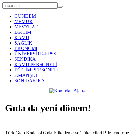
GÜNDEM
MEMUR
MEVZUAT
EĞİTİM
KAMU
SAĞLIK
EKONOMİ
ÜNİVERSİTE-KPSS
SENDİKA
KAMU PERSONELİ
EĞİTİM PERSONELİ
2.MANŞET
SON DAKİKA
Gıda da yeni dönem!
Türk Gıda Kodeksi Gıda Etiketleme ve Tüketicileri Bilgilendirme