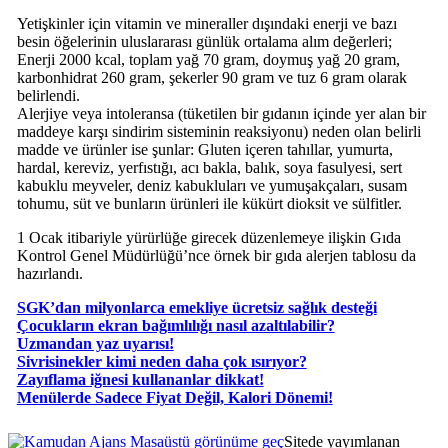
Yetişkinler için vitamin ve mineraller dışındaki enerji ve bazı
besin öğelerinin uluslararası günlük ortalama alım değerleri;
Enerji 2000 kcal, toplam yağ 70 gram, doymuş yağ 20 gram,
karbonhidrat 260 gram, şekerler 90 gram ve tuz 6 gram olarak
belirlendi.
Alerjiye veya intoleransa (tüketilen bir gıdanın içinde yer alan bir
maddeye karşı sindirim sisteminin reaksiyonu) neden olan belirli
madde ve ürünler ise şunlar: Gluten içeren tahıllar, yumurta,
hardal, kereviz, yerfıstığı, acı bakla, balık, soya fasulyesi, sert
kabuklu meyveler, deniz kabukluları ve yumuşakçaları, susam
tohumu, süt ve bunların ürünleri ile kükürt dioksit ve sülfitler.
1 Ocak itibariyle yürürlüğe girecek düzenlemeye ilişkin Gıda
Kontrol Genel Müdürlüğü’nce örnek bir gıda alerjen tablosu da
hazırlandı.
SGK’dan milyonlarca emekliye ücretsiz sağlık desteği
Çocukların ekran bağımlılığı nasıl azaltılabilir?
Uzmandan yaz uyarısı!
Sivrisinekler kimi neden daha çok ısırıyor?
Zayıflama iğnesi kullananlar dikkat!
​Menülerde Sadece Fiyat Değil, Kalori Dönemi!
Masaüstü görünüme geç
Sitede yayımlanan