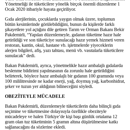
Yönetmeliği ile tüketicilere yönelik birçok önemli düzenleme 1
Ocak 2020 itibariyle hayata geçiriliyor.
Gıda alerjilerinin, çocuklarda yaygın olmak üzere, toplumun
bütün kesimlerinde görülebildiğini, bunun da kişilerde farklı
şikayetlere yol açtığını dile getiren Tarım ve Orman Bakanı Bekir
Pakdemirli, “Yapılan düzenlemeyle, gıdanın tüketime hazır hale
getirildiği ve son tüketiciye sunulacağı hazır yemek hizmeti veren
restoran, kantin, okul, hastane vb. işletmelerde yiyeceklerin
alerjen bilgileri, afiş, yazı tahtası, menü vb. vasıtalarla tüketicilere
sunulacak” dedi.
Bakan Pakdemirli, ayrıca, yönetmelikle hazır ambalajlı gıdalarda
beslenme bildirimi yapılmasının da zorunlu hale getirildiğini
belirterek, böylece hazır ambalajlı bir gıdanın 100 gramında veya
100 mililitresinde ne kadar enerji, yağ, doymuş yağ, karbonhidrat,
şeker ve tuzun yer aldığının bilineceğini söyledi.
OBEZİTEYLE MÜCADELE
Bakan Pakdemirli, düzenlemeyle tüketicilerin daha bilinçli gıda
seçimine ve tüketmesine dolayısıyla özellikle obeziteyle
mücadeleye ve halen Türkiye’de kişi başı günlük ortalama 12
gram olan tuz tüketiminin 5 gramın altına düşürülmesine katkı
sağlanacağını da sözlerine ekledi.