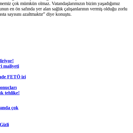
tebilmemiz çok mümkün olmaz. Vatandaşlarımızın bizim yaşadığımız
unun en ön safında yer alan sağlık çalışanlarının vermiş olduğu zorlu
ta sayısını azaltmaktır” diye konuştu.
diriyor!
i maliyeti
nde FETÖ izi
sonuçları
k tehlike!
sında çok
Gizli