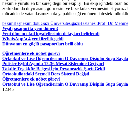
hekimle yürütülen bir süreç değil bir ekip işi. Bu ekip içindeki oran
zorlukları da duymasını, görmesini ve bize kulak vermesini istiyoruz. 
mücadelede vatandaşımızın da yapabileceği en önemli destek mümkün o
bakım
Başhekimi
dolu
Gazi Üniversitesi
gazı
Hastanesi:
Prof. Dr. Mehme
Yeşil pasaportta yeni dönem!
Yeni dönem okul kıyafetlerinin detayları belirlendi
WhatsApp’a 4 yeni özellik geldi
Dünyanın en güçlü pasaportları belli oldu
Öğretmenlere ek nöbet görevi
Ortaokul ve Lise Öğrencilerinin O Davranışı Disiplin Suçu Sayıl
Polisler Eylül Ayında 12-36 Mesai Sistemine Geçiyor!
Takdir Teşekkür Belgesi İçin Devamsızlık Şartı Geldi
Ortaokullardaki Seçmeli Ders Sistemi Değişti
Öğretmenlere ek nöbet görevi
Ortaokul ve Lise Öğrencilerinin O Davranışı Disiplin Suçu Sayıl
1
2
3
4
5