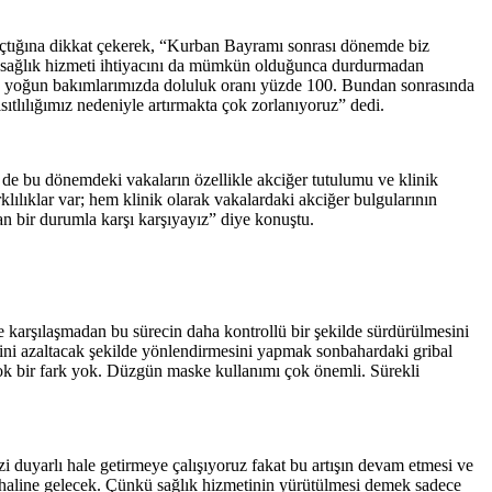
 açtığına dikkat çekerek, “Kurban Bayramı sonrası dönemde biz
ın sağlık hizmeti ihtiyacını da mümkün olduğunca durdurmadan
 ve yoğun bakımlarımızda doluluk oranı yüzde 100. Bundan sonrasında
ıtlılığımız nedeniyle artırmakta çok zorlanıyoruz” dedi.
de bu dönemdeki vakaların özellikle akciğer tutulumu ve klinik
lılıklar var; hem klinik olarak vakalardaki akciğer bulgularının
an bir durumla karşı karşıyayız” diye konuştu.
ile karşılaşmadan bu sürecin daha kontrollü bir şekilde sürdürülmesini
kini azaltacak şekilde yönlendirmesini yapmak sonbahardaki gribal
k bir fark yok. Düzgün maske kullanımı çok önemli. Sürekli
i duyarlı hale getirmeye çalışıyoruz fakat bu artışın devam etmesi ve
ri haline gelecek. Çünkü sağlık hizmetinin yürütülmesi demek sadece