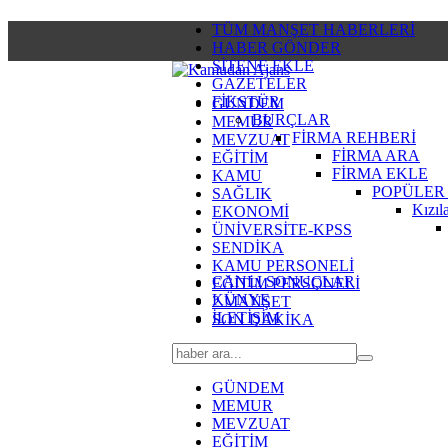
TÜM MANŞET HABERLERİ
HABER GÖNDER
SİTENE EKLE
GAZETELER
FİKSTÜR
GÜNDEM
BURÇLAR
MEMUR
FİRMA REHBERİ
MEVZUAT
FİRMA ARA
EĞİTİM
FİRMA EKLE
KAMU
POPÜLER
SAĞLIK
Kızıl
EKONOMİ
ÜNİVERSİTE-KPSS
SENDİKA
KAMU PERSONELİ
CANLI SONUÇLAR
EĞİTİM PERSONELİ
KÜNYE
2.MANŞET
İLETİŞİM
SON DAKİKA
GÜNDEM
MEMUR
MEVZUAT
EĞİTİM