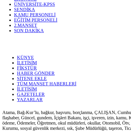
ÜNİVERSİTE-KPSS
SENDİKA
KAMU PERSONELİ
EĞİTİM PERSONELİ
2.MANŞET
SON DAKİKA
KÜNYE
İLETİŞİM
FİKSTÜR
HABER GÖNDER
SİTENE EKLE
TÜM MANŞET HABERLERİ
İLETİŞİM
GAZETELER
YAZARLAR
Atama, Bağ-Kur’lu, bağkur, başvuru, borçlanma, ÇALIŞAN, Cumhurbaşkan
flaşhaber, Güncel, gundem, İçişleri Bakanı, işçi, işveren, izin, ka
ödeme, Ödemeler, Öğretmen, okul müdürleri, okullar, Otomobil, Ötv, p
Kurumu, sosyal güvenlik merkezi, ssk, Şube Müdürlüğü, taşeron, Ticaret