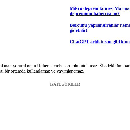
Mikro deprem kümesi Marma
depreminin habercisi mi?
Borcunu yapılandıranlar hem
gidebilir!
ChatGPT artık insan gibi kon
lanan yorumlardan Haber sitemiz sorumlu tutulamaz. Sitedeki tüm harici 
hangi bir ortamda kullanılamaz ve yayımlanamaz.
KATEGORİLER