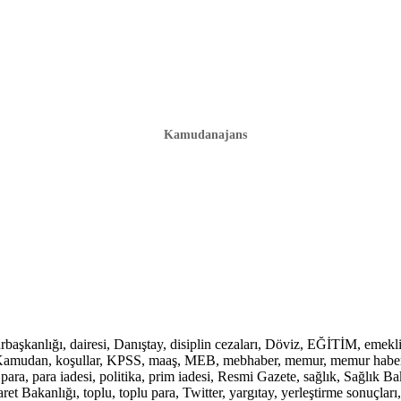
Kamudanajans
lığı, dairesi, Danıştay, disiplin cezaları, Döviz, EĞİTİM, emekli, em
mu, Kamudan, koşullar, KPSS, maaş, MEB, mebhaber, memur, memur haber
ara, para iadesi, politika, prim iadesi, Resmi Gazete, sağlık, Sağlık 
 Bakanlığı, toplu, toplu para, Twitter, yargıtay, yerleştirme sonuçları