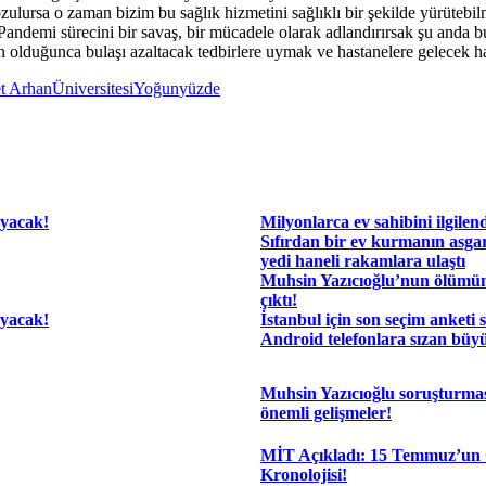
 bozulursa o zaman bizim bu sağlık hizmetini sağlıklı bir şekilde yürü
Pandemi sürecini bir savaş, bir mücadele olarak adlandırırsak şu anda b
lduğunca bulaşı azaltacak tedbirlere uymak ve hastanelere gelecek has
t Arhan
Üniversitesi
Yoğun
yüzde
ayacak!
Milyonlarca ev sahibini ilgilen
Sıfırdan bir ev kurmanın asgar
yedi haneli rakamlara ulaştı
Muhsin Yazıcıoğlu’nun ölümü
çıktı!
ayacak!
İstanbul için son seçim anketi 
Android telefonlara sızan büyü
Muhsin Yazıcıoğlu soruşturma
önemli gelişmeler!
MİT Açıkladı: 15 Temmuz’un 
Kronolojisi!