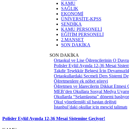
KAMU
SAĞLIK
EKONOMİ
ÜNİVERSİTE-KPSS
SENDİKA
KAMU PERSONELİ
EĞİTİM PERSONELİ
2.MANŞET
SON DAKİKA
SON DAKİKA
Ortaokul ve Lise Öğrencilerinin O Davra
Polisler Eylül Ayında 12-36 Mesai Siste
Takdir Teşekkür Belgesi İçin Devamsızlık
Ortaokullardaki Seçmeli Ders Sistemi Değ
Öğretmenlere ek nöbet görevi
Öğretmen ve İdarecilerin Dikkat Etmesi
MEB’den Okullara Sosyal Medya Uyarıs
Okullarda “Selamlaşma” dönemi başlıyor
Okul yönetlemiği sil baştan değişti
İstanbul’daki okullar için mescid talimatı
Polisler Eylül Ayında 12-36 Mesai Sistemine Geçiyor!