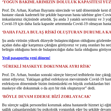
‘YOĞUN BAKIMLARIMIZIN DOLULUK KAPASİTESİ YÜZD
Prof. Dr. Arhan, Kurban Bayramı sürecinde ve tatil döneminde kent d
hastane olarak kademeli bir şekilde başvuran hasta talebine göre Co
imkanlarımız ölçüsünde artırdık. Şu anda 3 yataklı servisimiz ve 3 
Covid-19 için daha fazla kapasite artırımında Covid-19 olmayan hastal
‘DAHA FAZLA BULAŞ RİSKİ OLUŞTURAN DURUMLA KA
Şu anda virüsün yüksek düzeyde bulaştırıcılığının olduğunu gözlemled
açıdan daha ağır karşımıza çıktığını görüyoruz ve yatış oranları bu ne
belirgin olduğunu hem de bulaştırıcılığın daha fazla olduğunu görüyor
Yeşil pasaportta yeni dönem!
‘SÜREKLİ MASKEYE DOKUNMAK AYRI RİSK’
Prof. Dr. Arhan, bundan sonraki süreçte bireysel tedbirlerin öne çıktığ
umut ediyoruz. Yaklaşan gribal enfeksiyon mevsiminde Covid-19 hastala
enfeksiyon döneminde bizim önümüzdeki en büyük zorluklardan biri 
maskeye elle dokunmak o da ayrı bir risk oluşturuyor” dedi.
‘BÖYLE DEVAM EDERSE BİZİ ZORLAYACAK’
Bu süreçte sağlık personelini korumak adına hastanede hizmet içi eğiti
sağlık çalışanlarındaki bu psikolojik yorgunluk eğer bu şekilde devam