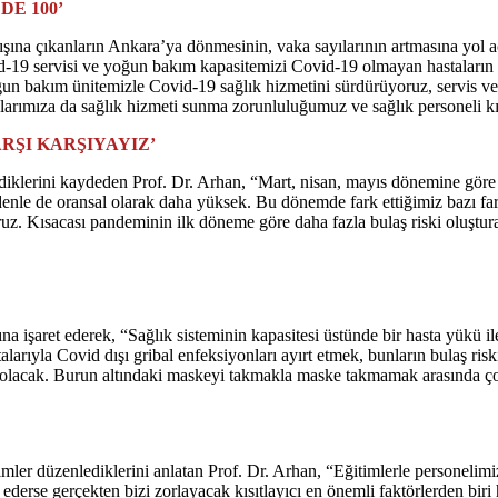
E 100’
ışına çıkanların Ankara’ya dönmesinin, vaka sayılarının artmasına yol
vid-19 servisi ve yoğun bakım kapasitemizi Covid-19 olmayan hastalar
yoğun bakım ünitemizle Covid-19 sağlık hizmetini sürdürüyoruz, servis
arımıza da sağlık hizmeti sunma zorunluluğumuz ve sağlık personeli kıs
RŞI KARŞIYAYIZ’
iklerini kaydeden Prof. Dr. Arhan, “Mart, nisan, mayıs dönemine göre 
denle de oransal olarak daha yüksek. Bu dönemde fark ettiğimiz bazı fark
uz. Kısacası pandeminin ilk döneme göre daha fazla bulaş riski oluştur
ına işaret ederek, “Sağlık sisteminin kapasitesi üstünde bir hasta yükü 
rıyla Covid dışı gribal enfeksiyonları ayırt etmek, bunların bulaş ris
olacak. Burun altındaki maskeyi takmakla maske takmamak arasında ço
mler düzenlediklerini anlatan Prof. Dr. Arhan, “Eğitimlerle personelimiz
 ederse gerçekten bizi zorlayacak kısıtlayıcı en önemli faktörlerden bi