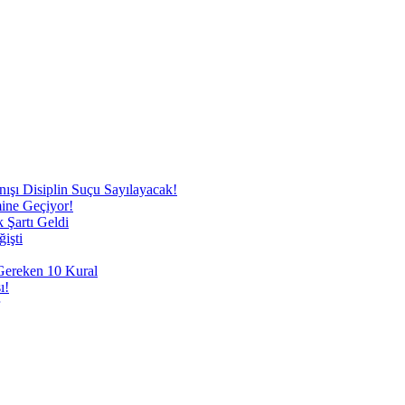
nışı Disiplin Suçu Sayılayacak!
mine Geçiyor!
 Şartı Geldi
işti
 Gereken 10 Kural
ı!