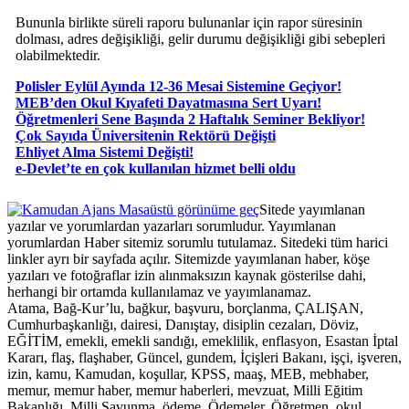
Bununla birlikte süreli raporu bulunanlar için rapor süresinin
dolması, adres değişikliği, gelir durumu değişikliği gibi sebepleri
olabilmektedir.
Polisler Eylül Ayında 12-36 Mesai Sistemine Geçiyor!
MEB’den Okul Kıyafeti Dayatmasına Sert Uyarı!
Öğretmenleri Sene Başında 2 Haftalık Seminer Bekliyor!
Çok Sayıda Üniversitenin Rektörü Değişti
Ehliyet Alma Sistemi Değişti!
e-Devlet’te en çok kullanılan hizmet belli oldu
Masaüstü görünüme geç
Sitede yayımlanan
yazılar ve yorumlardan yazarları sorumludur. Yayımlanan
yorumlardan Haber sitemiz sorumlu tutulamaz. Sitedeki tüm harici
linkler ayrı bir sayfada açılır. Sitemizde yayımlanan haber, köşe
yazıları ve fotoğraflar izin alınmaksızın kaynak gösterilse dahi,
herhangi bir ortamda kullanılamaz ve yayımlanamaz.
Atama, Bağ-Kur’lu, bağkur, başvuru, borçlanma, ÇALIŞAN,
Cumhurbaşkanlığı, dairesi, Danıştay, disiplin cezaları, Döviz,
EĞİTİM, emekli, emekli sandığı, emeklilik, enflasyon, Esastan İptal
Kararı, flaş, flaşhaber, Güncel, gundem, İçişleri Bakanı, işçi, işveren,
izin, kamu, Kamudan, koşullar, KPSS, maaş, MEB, mebhaber,
memur, memur haber, memur haberleri, mevzuat, Milli Eğitim
Bakanlığı, Milli Savunma, ödeme, Ödemeler, Öğretmen, okul