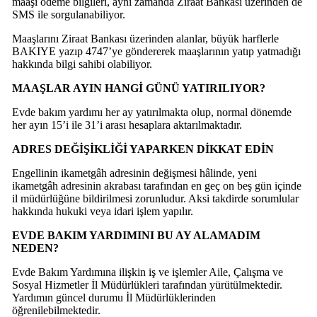
maaşı ödeme bilgileri, aynı zamanda Ziraat Bankası üzerinden de
SMS ile sorgulanabiliyor.
Maaşlarını Ziraat Bankası üzerinden alanlar, büyük harflerle
BAKIYE yazıp 4747’ye göndererek maaşlarının yatıp yatmadığı
hakkında bilgi sahibi olabiliyor.
MAAŞLAR AYIN HANGİ GÜNÜ YATIRILIYOR?
Evde bakım yardımı her ay yatırılmakta olup, normal dönemde
her ayın 15’i ile 31’i arası hesaplara aktarılmaktadır.
ADRES DEĞİŞİKLİĞİ YAPARKEN DİKKAT EDİN
Engellinin ikametgâh adresinin değişmesi hâlinde, yeni
ikametgâh adresinin akrabası tarafından en geç on beş gün içinde
il müdürlüğüne bildirilmesi zorunludur. Aksi takdirde sorumlular
hakkında hukuki veya idari işlem yapılır.
EVDE BAKIM YARDIMINI BU AY ALAMADIM
NEDEN?
Evde Bakım Yardımına ilişkin iş ve işlemler Aile, Çalışma ve
Sosyal Hizmetler İl Müdürlükleri tarafından yürütülmektedir.
Yardımın güncel durumu İl Müdürlüklerinden
öğrenilebilmektedir.