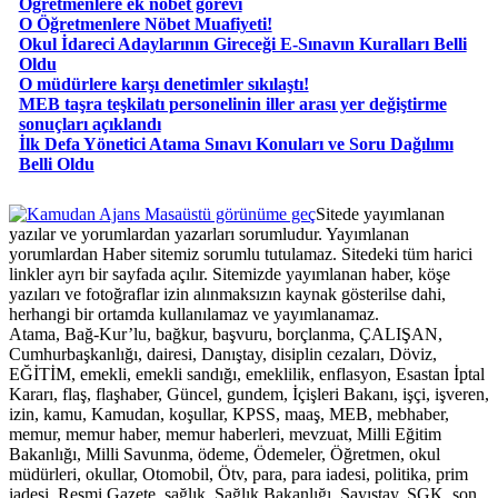
Öğretmenlere ek nöbet görevi
O Öğretmenlere Nöbet Muafiyeti!
Okul İdareci Adaylarının Gireceği E-Sınavın Kuralları Belli
Oldu
O müdürlere karşı denetimler sıkılaştı!
MEB taşra teşkilatı personelinin iller arası yer değiştirme
sonuçları açıklandı
İlk Defa Yönetici Atama Sınavı Konuları ve Soru Dağılımı
Belli Oldu
Masaüstü görünüme geç
Sitede yayımlanan
yazılar ve yorumlardan yazarları sorumludur. Yayımlanan
yorumlardan Haber sitemiz sorumlu tutulamaz. Sitedeki tüm harici
linkler ayrı bir sayfada açılır. Sitemizde yayımlanan haber, köşe
yazıları ve fotoğraflar izin alınmaksızın kaynak gösterilse dahi,
herhangi bir ortamda kullanılamaz ve yayımlanamaz.
Atama, Bağ-Kur’lu, bağkur, başvuru, borçlanma, ÇALIŞAN,
Cumhurbaşkanlığı, dairesi, Danıştay, disiplin cezaları, Döviz,
EĞİTİM, emekli, emekli sandığı, emeklilik, enflasyon, Esastan İptal
Kararı, flaş, flaşhaber, Güncel, gundem, İçişleri Bakanı, işçi, işveren,
izin, kamu, Kamudan, koşullar, KPSS, maaş, MEB, mebhaber,
memur, memur haber, memur haberleri, mevzuat, Milli Eğitim
Bakanlığı, Milli Savunma, ödeme, Ödemeler, Öğretmen, okul
müdürleri, okullar, Otomobil, Ötv, para, para iadesi, politika, prim
iadesi, Resmi Gazete, sağlık, Sağlık Bakanlığı, Sayıştay, SGK, son