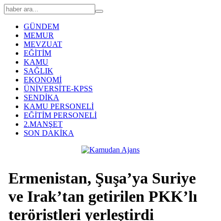
GÜNDEM
MEMUR
MEVZUAT
EĞİTİM
KAMU
SAĞLIK
EKONOMİ
ÜNİVERSİTE-KPSS
SENDİKA
KAMU PERSONELİ
EĞİTİM PERSONELİ
2.MANŞET
SON DAKİKA
Ermenistan, Şuşa’ya Suriye
ve Irak’tan getirilen PKK’lı
teröristleri yerleştirdi