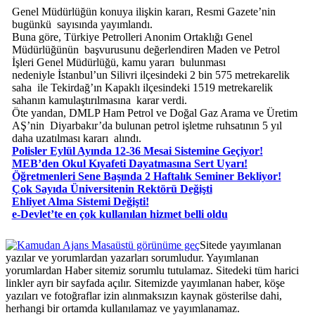
Genel Müdürlüğün konuya ilişkin kararı, Resmi Gazete’nin
bugünkü sayısında yayımlandı.
Buna göre, Türkiye Petrolleri Anonim Ortaklığı Genel
Müdürlüğünün başvurusunu değerlendiren Maden ve Petrol
İşleri Genel Müdürlüğü, kamu yararı bulunması
nedeniyle İstanbul’un Silivri ilçesindeki 2 bin 575 metrekarelik
saha ile Tekirdağ’ın Kapaklı ilçesindeki 1519 metrekarelik
sahanın kamulaştırılmasına karar verdi.
Öte yandan, DMLP Ham Petrol ve Doğal Gaz Arama ve Üretim
AŞ’nin Diyarbakır’da bulunan petrol işletme ruhsatının 5 yıl
daha uzatılması kararı alındı.
Polisler Eylül Ayında 12-36 Mesai Sistemine Geçiyor!
MEB’den Okul Kıyafeti Dayatmasına Sert Uyarı!
Öğretmenleri Sene Başında 2 Haftalık Seminer Bekliyor!
Çok Sayıda Üniversitenin Rektörü Değişti
Ehliyet Alma Sistemi Değişti!
e-Devlet’te en çok kullanılan hizmet belli oldu
Masaüstü görünüme geç
Sitede yayımlanan
yazılar ve yorumlardan yazarları sorumludur. Yayımlanan
yorumlardan Haber sitemiz sorumlu tutulamaz. Sitedeki tüm harici
linkler ayrı bir sayfada açılır. Sitemizde yayımlanan haber, köşe
yazıları ve fotoğraflar izin alınmaksızın kaynak gösterilse dahi,
herhangi bir ortamda kullanılamaz ve yayımlanamaz.