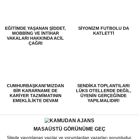
EĞITIMDE YAŞANAN ŞIDDET,
SİYONİZM FUTBOLU DA
MOBBING VE İNTIHAR
KATLETTİ
VAKALARI HAKKINDA ACIL
ÇAĞRI
CUMHURBAŞKANI’MIZDAN
SENDIKA TOPLANTILARI
BİR KARARNAME DE
LÜKS OTELLERDE DEĞIL,
KARİYER TAZMİMATININ
ÜYENIN GERÇEĞINDE
EMEKLİLİKTE DEVAM
YAPILMALIDIR!
ETMESİ İÇİN İSTİYORUZ!
MASAÜSTÜ GÖRÜNÜME GEÇ
Sitede yayımlanan yazılar ve yorumlardan yazarları sorumludur.