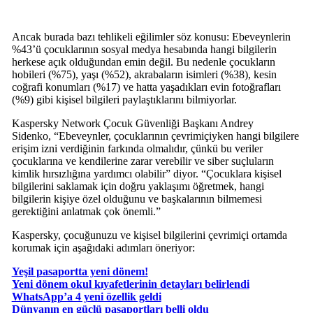
Ancak burada bazı tehlikeli eğilimler söz konusu: Ebeveynlerin
%43’ü çocuklarının sosyal medya hesabında hangi bilgilerin
herkese açık olduğundan emin değil. Bu nedenle çocukların
hobileri (%75), yaşı (%52), akrabaların isimleri (%38), kesin
coğrafi konumları (%17) ve hatta yaşadıkları evin fotoğrafları
(%9) gibi kişisel bilgileri paylaştıklarını bilmiyorlar.
Kaspersky Network Çocuk Güvenliği Başkanı Andrey
Sidenko, “Ebeveynler, çocuklarının çevrimiçiyken hangi bilgilere
erişim izni verdiğinin farkında olmalıdır, çünkü bu veriler
çocuklarına ve kendilerine zarar verebilir ve siber suçluların
kimlik hırsızlığına yardımcı olabilir” diyor. “Çocuklara kişisel
bilgilerini saklamak için doğru yaklaşımı öğretmek, hangi
bilgilerin kişiye özel olduğunu ve başkalarının bilmemesi
gerektiğini anlatmak çok önemli.”
Kaspersky, çocuğunuzu ve kişisel bilgilerini çevrimiçi ortamda
korumak için aşağıdaki adımları öneriyor:
Yeşil pasaportta yeni dönem!
Yeni dönem okul kıyafetlerinin detayları belirlendi
WhatsApp’a 4 yeni özellik geldi
Dünyanın en güçlü pasaportları belli oldu