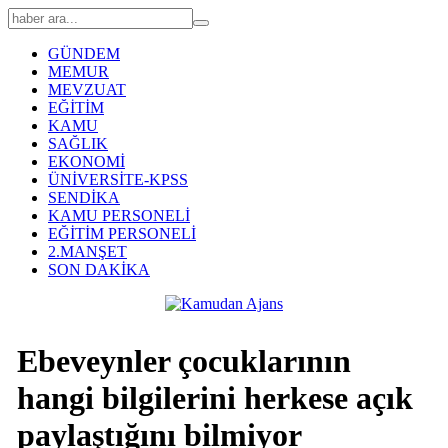
GÜNDEM
MEMUR
MEVZUAT
EĞİTİM
KAMU
SAĞLIK
EKONOMİ
ÜNİVERSİTE-KPSS
SENDİKA
KAMU PERSONELİ
EĞİTİM PERSONELİ
2.MANŞET
SON DAKİKA
Ebeveynler çocuklarının
hangi bilgilerini herkese açık
paylaştığını bilmiyor