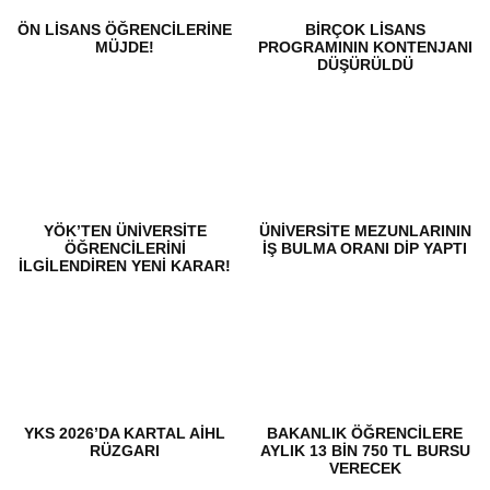
ÖN LISANS ÖĞRENCILERINE
BIRÇOK LISANS
MÜJDE!
PROGRAMININ KONTENJANI
DÜŞÜRÜLDÜ
YÖK’TEN ÜNIVERSITE
ÜNIVERSITE MEZUNLARININ
ÖĞRENCILERINI
IŞ BULMA ORANI DIP YAPTI
ILGILENDIREN YENI KARAR!
YKS 2026’DA KARTAL AİHL
BAKANLIK ÖĞRENCILERE
RÜZGARI
AYLIK 13 BIN 750 TL BURSU
VERECEK