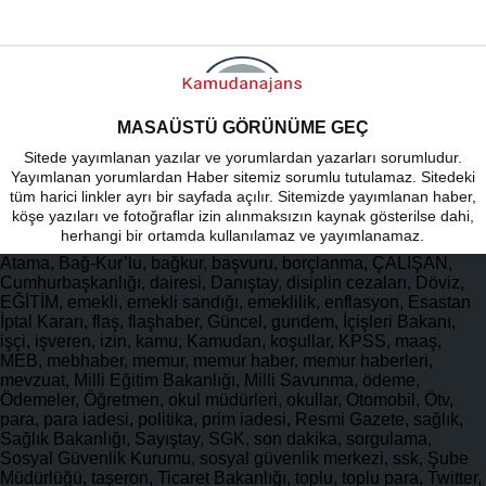
MASAÜSTÜ GÖRÜNÜME GEÇ
Sitede yayımlanan yazılar ve yorumlardan yazarları sorumludur.
Yayımlanan yorumlardan Haber sitemiz sorumlu tutulamaz. Sitedeki
tüm harici linkler ayrı bir sayfada açılır. Sitemizde yayımlanan haber,
köşe yazıları ve fotoğraflar izin alınmaksızın kaynak gösterilse dahi,
herhangi bir ortamda kullanılamaz ve yayımlanamaz.
Atama, Bağ-Kur’lu, bağkur, başvuru, borçlanma, ÇALIŞAN,
Cumhurbaşkanlığı, dairesi, Danıştay, disiplin cezaları, Döviz,
EĞİTİM, emekli, emekli sandığı, emeklilik, enflasyon, Esastan
İptal Kararı, flaş, flaşhaber, Güncel, gundem, İçişleri Bakanı,
işçi, işveren, izin, kamu, Kamudan, koşullar, KPSS, maaş,
MEB, mebhaber, memur, memur haber, memur haberleri,
mevzuat, Milli Eğitim Bakanlığı, Milli Savunma, ödeme,
Ödemeler, Öğretmen, okul müdürleri, okullar, Otomobil, Ötv,
para, para iadesi, politika, prim iadesi, Resmi Gazete, sağlık,
Sağlık Bakanlığı, Sayıştay, SGK, son dakika, sorgulama,
Sosyal Güvenlik Kurumu, sosyal güvenlik merkezi, ssk, Şube
Müdürlüğü, taşeron, Ticaret Bakanlığı, toplu, toplu para, Twitter,