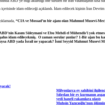
stında ABD’ye bilgi aktardığı öne sürülen bir İran vatandaşının kısa sü
an içerisinde idam edileceği açıklandı. İdam edilecek kişinin İran De
açıklamada,
“CIA ve Mossad’ın bir ajanı olan Mahmud Musevi-Mecid 
ABD’nin Kasım Süleymani ve Ebu Mehdi el Mühendis’i yok etmesi
 şahıs idam edilecekmiş. O zaman sorular şunlar? 1-Bir ajan bu kad
janıysa ABD yada İsrail ne yapacak? İsmi Seyyid Mahmut Musevi M
ayacak!
Milyonlarca ev sahibini ilgilen
Sıfırdan bir ev kurmanın asgar
yedi haneli rakamlara ulaştı
Muhsin Yazıcıoğlu’nun ölümü