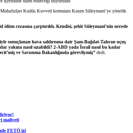
re içerisinde idam edileceği duyuruldu
vrim Muhafızları Kudüs Kuvveti komutanı Kasım Süleymani’ye yönelik
ölüm cezasına çarptırıldı. Kendisi, şehit Süleymani’nin nerede
yle sonuçlanan hava saldırısına dair Şam-Bağdat-Tahran uçuş
ar yakına nasıl sızabildi? 2-ABD yada İsrail nasıl bu kadar
ecit’miş ve Savunma Bakanlığında görevliymiş”
dedi.
diriyor!
i maliyeti
nde FETÖ izi