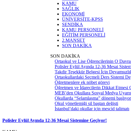
KAMU
SAĞLIK
EKONOMİ
ÜNİVERSİTE-KPSS
SENDİKA
KAMU PERSONELİ
EĞİTİM PERSONELİ
2.MANŞET
SON DAKİKA
SON DAKİKA
Ortaokul ve Lise Öğrencilerinin O Davra
Polisler Eylül Ayında 12-36 Mesai Siste
Takdir Teşekkür Belgesi İçin Devamsızlık
Ortaokullardaki Seçmeli Ders Sistemi Değ
Öğretmenlere ek nöbet görevi
Öğretmen ve İdarecilerin Dikkat Etmesi
MEB’den Okullara Sosyal Medya Uyarıs
Okullarda “Selamlaşma” dönemi başlıyor
Okul yönetlemiği sil baştan değişti
İstanbul’daki okullar için mescid talimatı
Polisler Eylül Ayında 12-36 Mesai Sistemine Geçiyor!