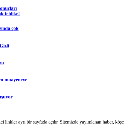
sonuçları
k tehlike!
sında çok
Gizli
ra
en muayeneye
uşuyor
linkler ayrı bir sayfada açılır. Sitemizde yayımlanan haber, köşe