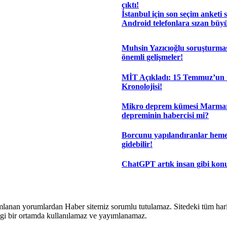
çıktı!
İstanbul için son seçim anketi 
Android telefonlara sızan büyü
Muhsin Yazıcıoğlu soruşturma
önemli gelişmeler!
MİT Açıkladı: 15 Temmuz’un 
Kronolojisi!
Mikro deprem kümesi Marma
depreminin habercisi mi?
Borcunu yapılandıranlar hem
gidebilir!
ChatGPT artık insan gibi kon
lanan yorumlardan Haber sitemiz sorumlu tutulamaz. Sitedeki tüm harici 
hangi bir ortamda kullanılamaz ve yayımlanamaz.