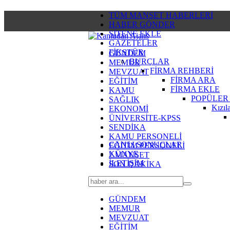
TÜM MANŞET HABERLERİ
HABER GÖNDER
SİTENE EKLE
GAZETELER
FİKSTÜR
GÜNDEM
BURÇLAR
MEMUR
FİRMA REHBERİ
MEVZUAT
FİRMA ARA
EĞİTİM
FİRMA EKLE
KAMU
POPÜLER
SAĞLIK
Kızıl
EKONOMİ
ÜNİVERSİTE-KPSS
SENDİKA
KAMU PERSONELİ
CANLI SONUÇLAR
EĞİTİM PERSONELİ
KÜNYE
2.MANŞET
İLETİŞİM
SON DAKİKA
GÜNDEM
MEMUR
MEVZUAT
EĞİTİM