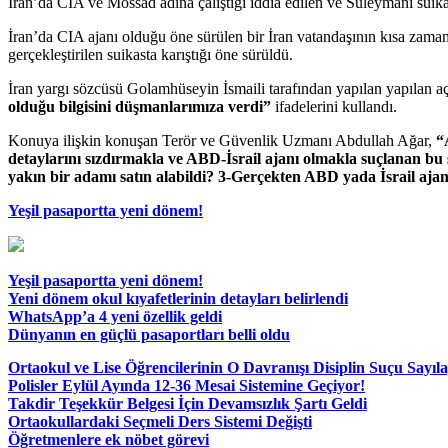
İran’da CIA ve Mossad adına çalıştığı iddia edilen ve Süleymani suika
İran’da CIA ajanı olduğu öne sürülen bir İran vatandaşının kısa zam
gerçekleştirilen suikasta karıştığı öne sürüldü.
İran yargı sözcüsü Golamhüseyin İsmaili tarafından yapılan yapılan 
olduğu bilgisini düşmanlarımıza verdi”
ifadelerini kullandı.
Konuya ilişkin konuşan Terör ve Güvenlik Uzmanı Abdullah Ağar,
“
detaylarını sızdırmakla ve ABD-İsrail ajanı olmakla suçlanan bu
yakın bir adamı satın alabildi? 3-Gerçekten ABD yada İsrail a
Yeşil pasaportta yeni dönem!
Yeşil pasaportta yeni dönem!
Yeni dönem okul kıyafetlerinin detayları belirlendi
WhatsApp’a 4 yeni özellik geldi
Dünyanın en güçlü pasaportları belli oldu
Ortaokul ve Lise Öğrencilerinin O Davranışı Disiplin Suçu Sayıl
Polisler Eylül Ayında 12-36 Mesai Sistemine Geçiyor!
Takdir Teşekkür Belgesi İçin Devamsızlık Şartı Geldi
Ortaokullardaki Seçmeli Ders Sistemi Değişti
Öğretmenlere ek nöbet görevi