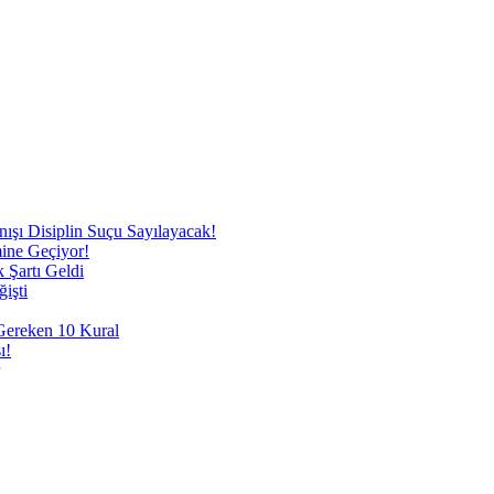
nışı Disiplin Suçu Sayılayacak!
mine Geçiyor!
 Şartı Geldi
işti
 Gereken 10 Kural
ı!