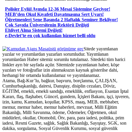
Polisler Eylül Ayında 12-36 Mesai Sistemine Geçiyor!
MEB’den Okul Kıyafeti Dayatmasına Sert Uyarı!
Öğretmenleri Sene Başında 2 Haftalık Seminer Bekliyor!
Çok Sayıda Üniversitenin Rektörü Değişti
Ehliyet Alma Sistemi Değişti!
e-Devlet’te en çok kullanılan hizmet belli oldu
Masaüstü görünüme geç
Sitede yayımlanan
yazılar ve yorumlardan yazarları sorumludur. Yayımlanan
yorumlardan Haber sitemiz sorumlu tutulamaz. Sitedeki tüm harici
linkler ayrı bir sayfada açılır. Sitemizde yayımlanan haber, köşe
yazıları ve fotoğraflar izin alınmaksızın kaynak gösterilse dahi,
herhangi bir ortamda kullanılamaz ve yayımlanamaz.
Atama, Bağ-Kur’lu, bağkur, başvuru, borçlanma, ÇALIŞAN,
Cumhurbaşkanlığı, dairesi, Danıştay, disiplin cezaları, Döviz,
EĞİTİM, emekli, emekli sandığı, emeklilik, enflasyon, Esastan İptal
Kararı, flaş, flaşhaber, Güncel, gundem, İçişleri Bakanı, işçi, işveren,
izin, kamu, Kamudan, koşullar, KPSS, maaş, MEB, mebhaber,
memur, memur haber, memur haberleri, mevzuat, Milli Eğitim
Bakanlığı, Milli Savunma, ödeme, Ödemeler, Öğretmen, okul
müdürleri, okullar, Otomobil, Ötv, para, para iadesi, politika, prim
iadesi, Resmi Gazete, sağlık, Sağlık Bakanlığı, Sayıştay, SGK, son
dakika, sorgulama, Sosyal Güvenlik Kurumu, sosyal güvenlik