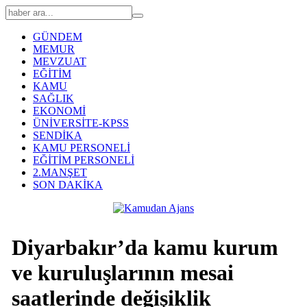
GÜNDEM
MEMUR
MEVZUAT
EĞİTİM
KAMU
SAĞLIK
EKONOMİ
ÜNİVERSİTE-KPSS
SENDİKA
KAMU PERSONELİ
EĞİTİM PERSONELİ
2.MANŞET
SON DAKİKA
Diyarbakır’da kamu kurum
ve kuruluşlarının mesai
saatlerinde değişiklik