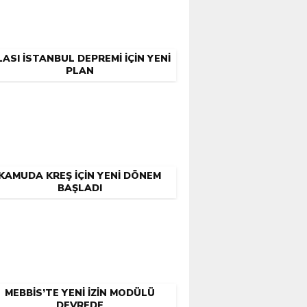
ASI İSTANBUL DEPREMI IÇIN YENI
PLAN
KAMUDA KREŞ IÇIN YENI DÖNEM
BAŞLADI
MEBBİS’TE YENI İZIN MODÜLÜ
DEVREDE