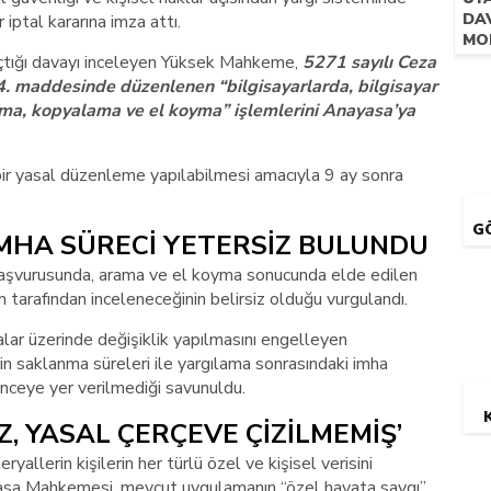
DAV
r iptal kararına imza attı.
MO
çtığı davayı inceleyen Yüksek Mahkeme,
5271 sayılı Ceza
maddesinde düzenlenen “bilgisayarlarda, bilgisayar
ma, kopyalama ve el koyma” işlemlerini Anayasa’ya
bir yasal düzenleme yapılabilmesi amacıyla 9 ay sonra
G
İMHA SÜRECİ YETERSİZ BULUNDU
aşvurusunda, arama ve el koyma sonucunda elde edilen
m tarafından inceleneceğinin belirsiz olduğu vurgulandı.
alar üzerinde değişiklik yapılmasını engelleyen
in saklanma süreleri ile yargılama sonrasındaki imha
enceye yer verilmediği savunuldu.
Z, YASAL ÇERÇEVE ÇİZİLMEMİŞ’
ryallerin kişilerin her türlü özel ve kişisel verisini
yasa Mahkemesi, mevcut uygulamanın “özel hayata saygı”