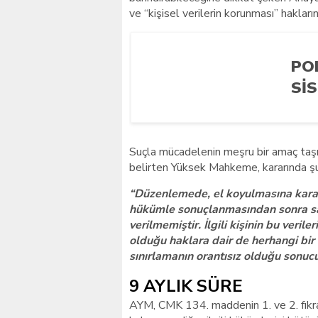
ve “kişisel verilerin korunması” hakların
PO
SI
Suçla mücadelenin meşru bir amaç taşıdı
belirten Yüksek Mahkeme, kararında şu
“Düzenlemede, el koyulmasına karar v
hükümle sonuçlanmasından sonra sakl
verilmemiştir. İlgili kişinin bu verile
olduğu haklara dair de herhangi bir y
sınırlamanın orantısız olduğu sonucu
9 AYLIK SÜRE
AYM, CMK 134. maddenin 1. ve 2. fıkra