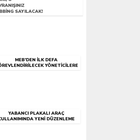
RANIŞINIZ
BBING SAYILACAK!
MEB’DEN İLK DEFA
ÖREVLENDIRILECEK YÖNETICILERE
“E-SINAV” DUYURUSU!
YABANCI PLAKALI ARAÇ
KULLANIMINDA YENI DÜZENLEME