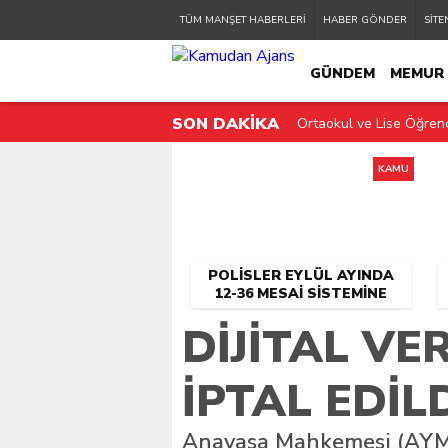
TÜM MANŞET HABERLERİ
HABER GÖNDER
SİTE
GÜNDEM
MEMUR
SON DAKİKA
Ortaokul ve Lise Öğrenc
KAMU PERSONELİ
Polisler Eylül Ayında 1
KAMU
Takdir Teşekkür Belgesi
Ortaokullardaki Seçmeli
POLISLER EYLÜL AYINDA
Öğretmenlere ek nöbet 
12-36 MESAI SISTEMINE
GEÇIYOR!
Öğretmen ve İdareciler
DIJITAL VE
MEB’den Okullara Sosya
İPTAL EDILD
Okullarda “Selamlaşma”
Anayasa Mahkemesi (AYM), 
Okul yönetlemiği sil baş