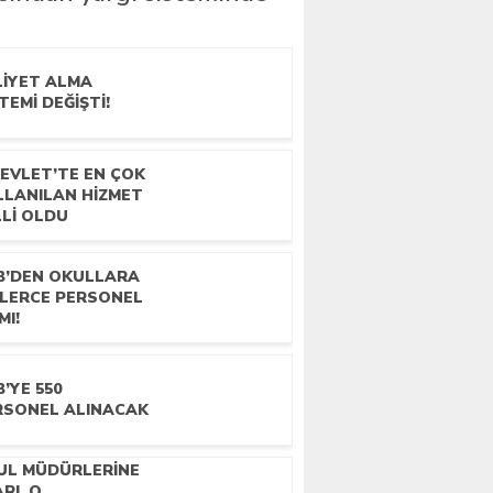
LIYET ALMA
TEMI DEĞIŞTI!
DEVLET’TE EN ÇOK
LLANILAN HIZMET
LLI OLDU
B’DEN OKULLARA
NLERCE PERSONEL
MI!
’YE 550
RSONEL ALINACAK
UL MÜDÜRLERINE
RI, O