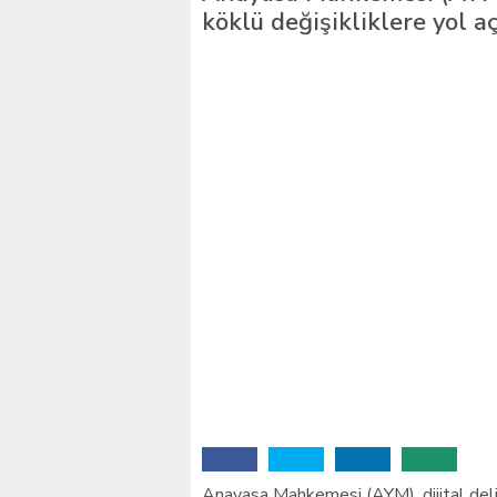
köklü değişikliklere yol aç
İstanbul’daki okullar içi
Anayasa Mahkemesi (AYM), dijital delil