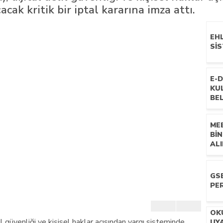
acak kritik bir iptal kararına imza attı.
n mescid talimatı
EH
SIS
E-
KU
BE
ME
BI
ALI
GSB
PE
OK
 güvenliği ve kişisel haklar açısından yargı sisteminde
UYA