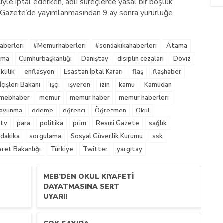
üyle iptal ederken, adli süreçlerde yasal bir boşluk
Gazete’de yayımlanmasından 9 ay sonra yürürlüğe
berleri
#Memurhaberleri
#sondakikahaberleri
Atama
nma
Cumhurbaşkanlığı
Danıştay
disiplin cezaları
Döviz
lilik
enflasyon
Esastan İptal Kararı
flaş
flaşhaber
İçişleri Bakanı
işçi
işveren
izin
kamu
Kamudan
mebhaber
memur
memur haber
memur haberleri
 Savunma
ödeme
öğrenci
Öğretmen
Okul
tv
para
politika
prim
Resmi Gazete
sağlık
 dakika
sorgulama
Sosyal Güvenlik Kurumu
ssk
aret Bakanlığı
Türkiye
Twitter
yargıtay
MEB’DEN OKUL KIYAFETI
DAYATMASINA SERT
UYARI!