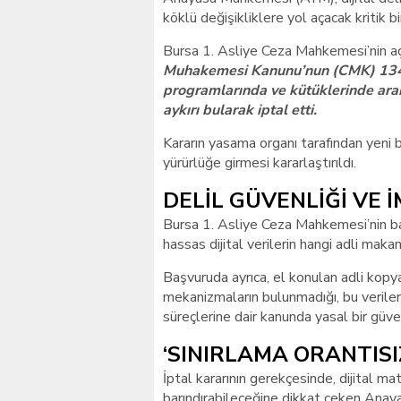
köklü değişikliklere yol açacak kritik bi
Bursa 1. Asliye Ceza Mahkemesi’nin a
Muhakemesi Kanunu’nun (CMK) 134. 
programlarında ve kütüklerinde ara
aykırı bularak iptal etti.
Kararın yasama organı tarafından yeni 
yürürlüğe girmesi kararlaştırıldı.
DELİL GÜVENLİĞİ VE 
Bursa 1. Asliye Ceza Mahkemesi’nin b
hassas dijital verilerin hangi adli maka
Başvuruda ayrıca, el konulan adli kopy
mekanizmaların bulunmadığı, bu veriler
süreçlerine dair kanunda yasal bir güv
‘SINIRLAMA ORANTISI
İptal kararının gerekçesinde, dijital mate
barındırabileceğine dikkat çeken Ana