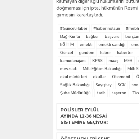
kalmayan diğer ilgili hükümlerini bütün
doğmaması için iptal hükmünün Resmi 
girmesini kararlaştırdı.
#GüncelHaber
#haberinolsun
#mebha
Bağ-Kur'lu
bağkur
başvuru
borçla
EĞİTİM
emekli
emekli sandığı
emek
Güncel
gundem
haber
haberler
kamudanajans
KPSS
maaş
MEB
mevzuat
Milli Eğitim Bakanlığı
Milli
okul müdürleri
okullar
Otomobil
Ö
Sağlık Bakanlığı
Sayıştay
SGK
son
Şube Müdürlüğü
tarih
taşeron
Tic
POLISLER EYLÜL
AYINDA 12-36 MESAI
SISTEMINE GEÇIYOR!