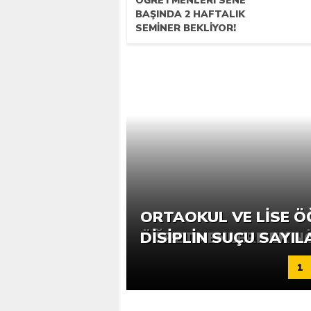
ÖĞRETMENLERI SENE
BAŞINDA 2 HAFTALIK
SEMINER BEKLIYOR!
ORTAOKUL VE LISE Ö
ÖĞRETMENLERE EK N
DISIPLIN SUÇU SAYIL
1