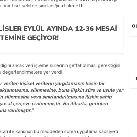
ı orantısız şekilde sınırladığına hükmetti.
OL
LISLER EYLÜL AYINDA 12-36 MESAI
STEMINE GEÇIYOR!
ğını ancak veri işleme sürecinin şeffaf olması gerektiğini
 değerlendirmelere yer verdi:
erilen kişisel verilerin yargılamanın kesin bir
anmasına, silinmesine, buna ilişkin süre ve usule yer
rin silinmesine veya sınırlandırılmasına ilişkin sahip
asal çerçeve çizilmemiştir. Bu itibarla, getirilen
na varılmıştır.”
ları ile kanunun bu maddeden sonra uygulama kabiliyeti