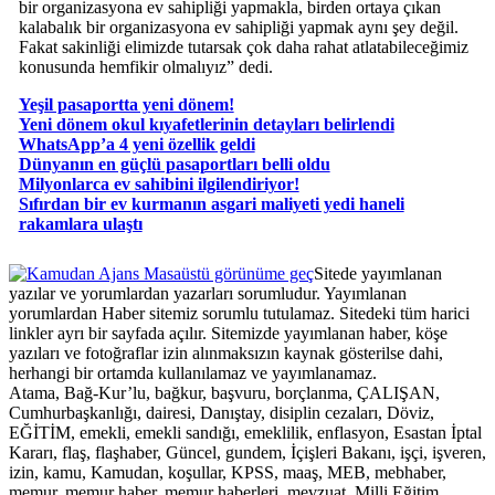
bir organizasyona ev sahipliği yapmakla, birden ortaya çıkan
kalabalık bir organizasyona ev sahipliği yapmak aynı şey değil.
Fakat sakinliği elimizde tutarsak çok daha rahat atlatabileceğimiz
konusunda hemfikir olmalıyız” dedi.
Yeşil pasaportta yeni dönem!
Yeni dönem okul kıyafetlerinin detayları belirlendi
WhatsApp’a 4 yeni özellik geldi
Dünyanın en güçlü pasaportları belli oldu
Milyonlarca ev sahibini ilgilendiriyor!
Sıfırdan bir ev kurmanın asgari maliyeti yedi haneli
rakamlara ulaştı
Masaüstü görünüme geç
Sitede yayımlanan
yazılar ve yorumlardan yazarları sorumludur. Yayımlanan
yorumlardan Haber sitemiz sorumlu tutulamaz. Sitedeki tüm harici
linkler ayrı bir sayfada açılır. Sitemizde yayımlanan haber, köşe
yazıları ve fotoğraflar izin alınmaksızın kaynak gösterilse dahi,
herhangi bir ortamda kullanılamaz ve yayımlanamaz.
Atama, Bağ-Kur’lu, bağkur, başvuru, borçlanma, ÇALIŞAN,
Cumhurbaşkanlığı, dairesi, Danıştay, disiplin cezaları, Döviz,
EĞİTİM, emekli, emekli sandığı, emeklilik, enflasyon, Esastan İptal
Kararı, flaş, flaşhaber, Güncel, gundem, İçişleri Bakanı, işçi, işveren,
izin, kamu, Kamudan, koşullar, KPSS, maaş, MEB, mebhaber,
memur, memur haber, memur haberleri, mevzuat, Milli Eğitim