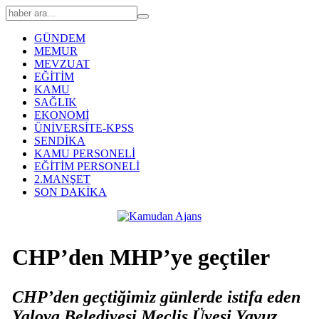
GÜNDEM
MEMUR
MEVZUAT
EĞİTİM
KAMU
SAĞLIK
EKONOMİ
ÜNİVERSİTE-KPSS
SENDİKA
KAMU PERSONELİ
EĞİTİM PERSONELİ
2.MANŞET
SON DAKİKA
CHP’den MHP’ye geçtiler
CHP’den geçtiğimiz günlerde istifa eden
Yalova Belediyesi Meclis Üyesi Yavuz