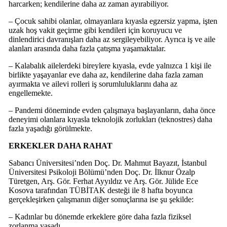
harcarken; kendilerine daha az zaman ayırabiliyor.
– Çocuk sahibi olanlar, olmayanlara kıyasla egzersiz yapma, işten
uzak hoş vakit geçirme gibi kendileri için koruyucu ve
dinlendirici davranışları daha az sergileyebiliyor. Ayrıca iş ve aile
alanları arasında daha fazla çatışma yaşamaktalar.
– Kalabalık ailelerdeki bireylere kıyasla, evde yalnızca 1 kişi ile
birlikte yaşayanlar eve daha az, kendilerine daha fazla zaman
ayırmakta ve ailevi rolleri iş sorumluluklarını daha az
engellemekte.
– Pandemi döneminde evden çalışmaya başlayanların, daha önce
deneyimi olanlara kıyasla teknolojik zorlukları (teknostres) daha
fazla yaşadığı görülmekte.
ERKEKLER DAHA RAHAT
Sabancı Üniversitesi’nden Doç. Dr. Mahmut Bayazıt, İstanbul
Üniversitesi Psikoloji Bölümü’nden Doç. Dr. İlknur Özalp
Türetgen, Arş. Gör. Ferhat Ayyıldız ve Arş. Gör. Jülide Ece
Kosova tarafından TÜBİTAK desteği ile 8 hafta boyunca
gerçekleşirken çalışmanın diğer sonuçlarına ise şu şekilde:
– Kadınlar bu dönemde erkeklere göre daha fazla fiziksel
zorlanma yaşadı.