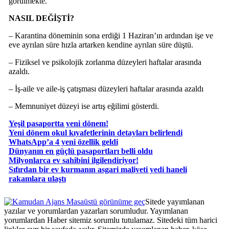
görülmekte.
NASIL DEĞİŞTİ?
– Karantina döneminin sona erdiği 1 Haziran’ın ardından işe ve
eve ayrılan süre hızla artarken kendine ayrılan süre düştü.
– Fiziksel ve psikolojik zorlanma düzeyleri haftalar arasında
azaldı.
– İş-aile ve aile-iş çatışması düzeyleri haftalar arasında azaldı
– Memnuniyet düzeyi ise artış eğilimi gösterdi.
Yeşil pasaportta yeni dönem!
Yeni dönem okul kıyafetlerinin detayları belirlendi
WhatsApp’a 4 yeni özellik geldi
Dünyanın en güçlü pasaportları belli oldu
Milyonlarca ev sahibini ilgilendiriyor!
Sıfırdan bir ev kurmanın asgari maliyeti yedi haneli
rakamlara ulaştı
Masaüstü görünüme geç
Sitede yayımlanan
yazılar ve yorumlardan yazarları sorumludur. Yayımlanan
yorumlardan Haber sitemiz sorumlu tutulamaz. Sitedeki tüm harici