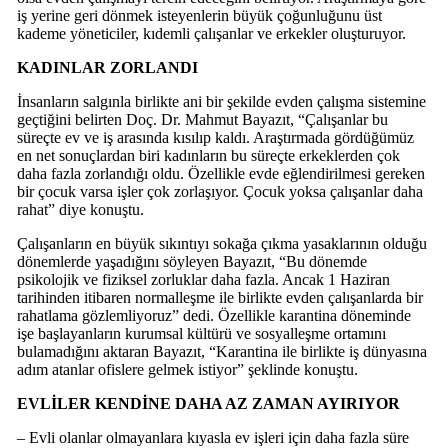
iş yerine geri dönmek isteyenlerin büyük çoğunluğunu üst
kademe yöneticiler, kıdemli çalışanlar ve erkekler oluşturuyor.
KADINLAR ZORLANDI
İnsanların salgınla birlikte ani bir şekilde evden çalışma sistemine
geçtiğini belirten Doç. Dr. Mahmut Bayazıt, “Çalışanlar bu
süreçte ev ve iş arasında kısılıp kaldı. Araştırmada gördüğümüz
en net sonuçlardan biri kadınların bu süreçte erkeklerden çok
daha fazla zorlandığı oldu. Özellikle evde eğlendirilmesi gereken
bir çocuk varsa işler çok zorlaşıyor. Çocuk yoksa çalışanlar daha
rahat” diye konuştu.
Çalışanların en büyük sıkıntıyı sokağa çıkma yasaklarının olduğu
dönemlerde yaşadığını söyleyen Bayazıt, “Bu dönemde
psikolojik ve fiziksel zorluklar daha fazla. Ancak 1 Haziran
tarihinden itibaren normalleşme ile birlikte evden çalışanlarda bir
rahatlama gözlemliyoruz” dedi. Özellikle karantina döneminde
işe başlayanların kurumsal kültürü ve sosyalleşme ortamını
bulamadığını aktaran Bayazıt, “Karantina ile birlikte iş dünyasına
adım atanlar ofislere gelmek istiyor” şeklinde konuştu.
EVLİLER KENDİNE DAHA AZ ZAMAN AYIRIYOR
– Evli olanlar olmayanlara kıyasla ev işleri için daha fazla süre