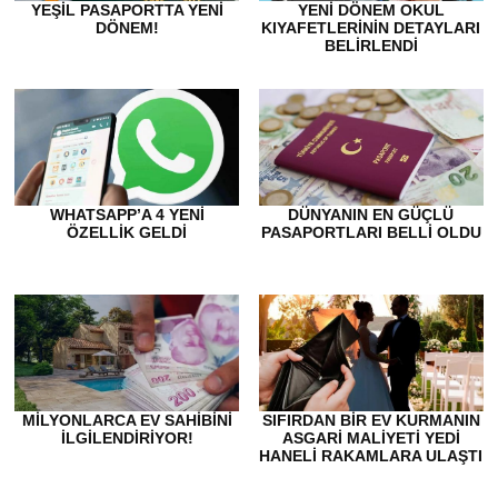
YEŞIL PASAPORTTA YENI
YENI DÖNEM OKUL
DÖNEM!
KIYAFETLERININ DETAYLARI
BELIRLENDI
WHATSAPP’A 4 YENI
DÜNYANIN EN GÜÇLÜ
ÖZELLIK GELDI
PASAPORTLARI BELLI OLDU
MILYONLARCA EV SAHIBINI
SIFIRDAN BIR EV KURMANIN
ILGILENDIRIYOR!
ASGARI MALIYETI YEDI
HANELI RAKAMLARA ULAŞTI