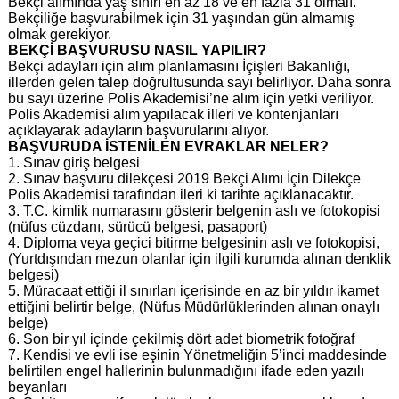
Bekçi alımında yaş sınırı en az 18 ve en fazla 31 olmalı.
Bekçiliğe başvurabilmek için 31 yaşından gün almamış
olmak gerekiyor.
BEKÇİ BAŞVURUSU NASIL YAPILIR?
Bekçi adayları için alım planlamasını İçişleri Bakanlığı,
illerden gelen talep doğrultusunda sayı belirliyor. Daha sonra
bu sayı üzerine Polis Akademisi’ne alım için yetki veriliyor.
Polis Akademisi alım yapılacak illeri ve kontenjanları
açıklayarak adayların başvurularını alıyor.
BAŞVURUDA İSTENİLEN EVRAKLAR NELER?
1. Sınav giriş belgesi
2. Sınav başvuru dilekçesi 2019 Bekçi Alımı İçin Dilekçe
Polis Akademisi tarafından ileri ki tarihte açıklanacaktır.
3. T.C. kimlik numarasını gösterir belgenin aslı ve fotokopisi
(nüfus cüzdanı, sürücü belgesi, pasaport)
4. Diploma veya geçici bitirme belgesinin aslı ve fotokopisi,
(Yurtdışından mezun olanlar için ilgili kurumda alınan denklik
belgesi)
5. Müracaat ettiği il sınırları içerisinde en az bir yıldır ikamet
ettiğini belirtir belge, (Nüfus Müdürlüklerinden alınan onaylı
belge)
6. Son bir yıl içinde çekilmiş dört adet biometrik fotoğraf
7. Kendisi ve evli ise eşinin Yönetmeliğin 5’inci maddesinde
belirtilen engel hallerinin bulunmadığını ifade eden yazılı
beyanları