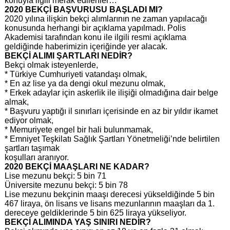
konuyla ilgili merak edilenler…
2020 BEKÇİ BAŞVURUSU BAŞLADI MI?
2020 yılına ilişkin bekçi alımlarının ne zaman yapılacağı
konusunda herhangi bir açıklama yapılmadı. Polis
Akademisi tarafından konu ile ilgili resmi açıklama
geldiğinde haberimizin içeriğinde yer alacak.
BEKÇİ ALIMI ŞARTLARI NEDİR?
Bekçi olmak isteyenlerde,
* Türkiye Cumhuriyeti vatandaşı olmak,
* En az lise ya da dengi okul mezunu olmak,
* Erkek adaylar için askerlik ile ilişiği olmadığına dair belge
almak,
* Başvuru yaptığı il sınırları içerisinde en az bir yıldır ikamet
ediyor olmak,
* Memuriyete engel bir hali bulunmamak,
* Emniyet Teşkilatı Sağlık Şartları Yönetmeliği’nde belirtilen
şartları taşımak
koşulları aranıyor.
2020 BEKÇİ MAAŞLARI NE KADAR?
Lise mezunu bekçi: 5 bin 71
Üniversite mezunu bekçi: 5 bin 78
Lise mezunu bekçinin maaşı derecesi yükseldiğinde 5 bin
467 liraya, ön lisans ve lisans mezunlarının maaşları da 1.
dereceye geldiklerinde 5 bin 625 liraya yükseliyor.
BEKÇİ ALIMINDA YAŞ SINIRI NEDİR?