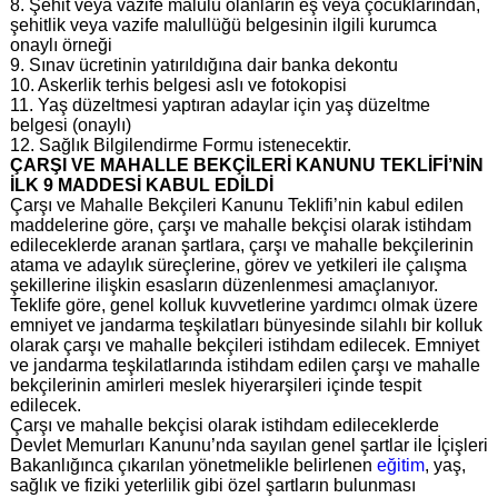
8. Şehit veya vazife malulü olanların eş veya çocuklarından,
şehitlik veya vazife malullüğü belgesinin ilgili kurumca
onaylı örneği
9. Sınav ücretinin yatırıldığına dair banka dekontu
10. Askerlik terhis belgesi aslı ve fotokopisi
11. Yaş düzeltmesi yaptıran adaylar için yaş düzeltme
belgesi (onaylı)
12. Sağlık Bilgilendirme Formu istenecektir.
ÇARŞI VE MAHALLE BEKÇİLERİ KANUNU TEKLİFİ’NİN
İLK 9 MADDESİ KABUL EDİLDİ
Çarşı ve Mahalle Bekçileri Kanunu Teklifi’nin kabul edilen
maddelerine göre, çarşı ve mahalle bekçisi olarak istihdam
edileceklerde aranan şartlara, çarşı ve mahalle bekçilerinin
atama ve adaylık süreçlerine, görev ve yetkileri ile çalışma
şekillerine ilişkin esasların düzenlenmesi amaçlanıyor.
Teklife göre, genel kolluk kuvvetlerine yardımcı olmak üzere
emniyet ve jandarma teşkilatları bünyesinde silahlı bir kolluk
olarak çarşı ve mahalle bekçileri istihdam edilecek. Emniyet
ve jandarma teşkilatlarında istihdam edilen çarşı ve mahalle
bekçilerinin amirleri meslek hiyerarşileri içinde tespit
edilecek.
Çarşı ve mahalle bekçisi olarak istihdam edileceklerde
Devlet Memurları Kanunu’nda sayılan genel şartlar ile İçişleri
Bakanlığınca çıkarılan yönetmelikle belirlenen
eğitim
, yaş,
sağlık ve fiziki yeterlilik gibi özel şartların bulunması