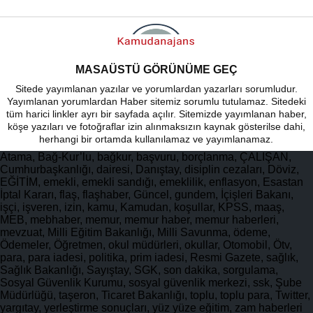
MASAÜSTÜ GÖRÜNÜME GEÇ
Sitede yayımlanan yazılar ve yorumlardan yazarları sorumludur.
Yayımlanan yorumlardan Haber sitemiz sorumlu tutulamaz. Sitedeki
tüm harici linkler ayrı bir sayfada açılır. Sitemizde yayımlanan haber,
köşe yazıları ve fotoğraflar izin alınmaksızın kaynak gösterilse dahi,
herhangi bir ortamda kullanılamaz ve yayımlanamaz.
Atama, Bağ-Kur’lu, bağkur, başvuru, borçlanma, ÇALIŞAN,
Cumhurbaşkanlığı, dairesi, Danıştay, disiplin cezaları, Döviz,
EĞİTİM, emekli, emekli sandığı, emeklilik, enflasyon, Esastan
İptal Kararı, flaş, flaşhaber, Güncel, gundem, İçişleri Bakanı,
işçi, işveren, izin, kamu, Kamudan, koşullar, KPSS, maaş,
MEB, mebhaber, memur, memur haber, memur haberleri,
mevzuat, Milli Eğitim Bakanlığı, Milli Savunma, ödeme,
Ödemeler, Öğretmen, okul müdürleri, okullar, Otomobil, Ötv,
para, para iadesi, politika, prim iadesi, Resmi Gazete, sağlık,
Sağlık Bakanlığı, Sayıştay, SGK, son dakika, sorgulama,
Sosyal Güvenlik Kurumu, sosyal güvenlik merkezi, ssk, Şube
Müdürlüğü, taşeron, Ticaret Bakanlığı, toplu, toplu para, Twitter,
yargıtay, yerleştirme sonuçları, yüz yüze eğitim, zam haberleri