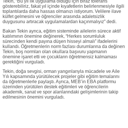
Tekin, “Bu yıl ilk uygulama olduğu için biraz tolerans
gösterebiliriz, fakat yıl içinde kıyafetlerin belirlenmesiyle ilgili
toplantılarda daha hassas olmanızı istiyorum. Velilere ilave
külfet gelmesini ve öğrenciler arasında adaletsizlik
duygusunu artıracak uygulamalardan kaçınmalıyız” dedi.
Bakan Tekin ayrıca, eğitim sisteminde ailelerin sürece aktif
katılımının önemine değinerek, “Herkes sorumluluk
sürecinden kendi payına düşen hisseyi almalı” ifadelerini
kullandı. Öğretmenlerin norm fazlası durumlarına da değinen
Tekin, boş normları olan okullara başvuru yapmanın
önemine işaret etti ve çocukların öğretmensiz kalmaması
gerektiğini vurguladı.
Tekin, doğa sevgisi, orman yangınlarıyla mücadele ve Aile
Yılı kapsamında yürütülecek projeler gibi eğitim temalarını
da öğretmenlerle paylaştı. Ayrıca, MEB’in EBA platformu
üzerinden yürütülen destek eğitimleri ve öğrencilerin
akademik, sanat ve spor alanlarındaki gelişimlerinin takip
edilmesinin önemini vurguladı.