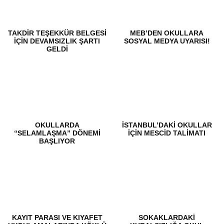
TAKDIR TEŞEKKÜR BELGESI
MEB’DEN OKULLARA
İÇIN DEVAMSIZLIK ŞARTI
SOSYAL MEDYA UYARISI!
GELDI
OKULLARDA
İSTANBUL’DAKI OKULLAR
“SELAMLAŞMA” DÖNEMI
IÇIN MESCID TALIMATI
BAŞLIYOR
KAYIT PARASI VE KIYAFET
SOKAKLARDAKI