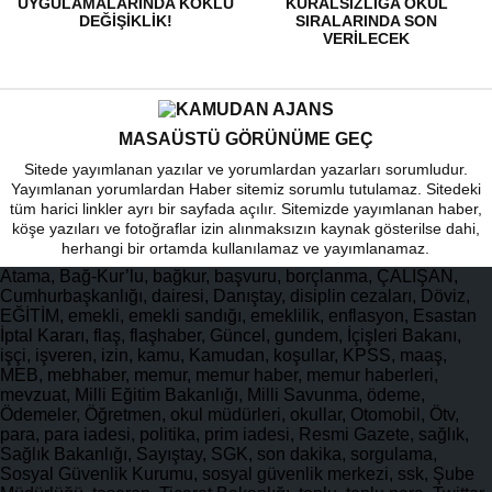
UYGULAMALARINDA KÖKLÜ
KURALSIZLIĞA OKUL
DEĞIŞIKLIK!
SIRALARINDA SON
VERILECEK
MASAÜSTÜ GÖRÜNÜME GEÇ
Sitede yayımlanan yazılar ve yorumlardan yazarları sorumludur.
Yayımlanan yorumlardan Haber sitemiz sorumlu tutulamaz. Sitedeki
tüm harici linkler ayrı bir sayfada açılır. Sitemizde yayımlanan haber,
köşe yazıları ve fotoğraflar izin alınmaksızın kaynak gösterilse dahi,
herhangi bir ortamda kullanılamaz ve yayımlanamaz.
Atama, Bağ-Kur’lu, bağkur, başvuru, borçlanma, ÇALIŞAN,
Cumhurbaşkanlığı, dairesi, Danıştay, disiplin cezaları, Döviz,
EĞİTİM, emekli, emekli sandığı, emeklilik, enflasyon, Esastan
İptal Kararı, flaş, flaşhaber, Güncel, gundem, İçişleri Bakanı,
işçi, işveren, izin, kamu, Kamudan, koşullar, KPSS, maaş,
MEB, mebhaber, memur, memur haber, memur haberleri,
mevzuat, Milli Eğitim Bakanlığı, Milli Savunma, ödeme,
Ödemeler, Öğretmen, okul müdürleri, okullar, Otomobil, Ötv,
para, para iadesi, politika, prim iadesi, Resmi Gazete, sağlık,
Sağlık Bakanlığı, Sayıştay, SGK, son dakika, sorgulama,
Sosyal Güvenlik Kurumu, sosyal güvenlik merkezi, ssk, Şube